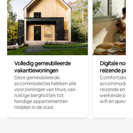
Volledig gemeubileerde
Digitale nom
vakantiewoningen
reizende prof
Deze gemeubileerde
Comfortabele
accommodaties hebben alle
accommodatie
voorzieningen van thuis, van
reizende en op
rustige berghutten tot
werkende profe
handige appartementen
wifi en special
midden in de stad.