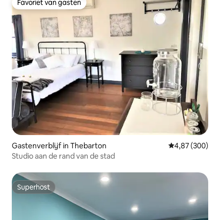
Favoriet van gasten
Favoriet van gasten
Gastenverblijf in Thebarton
Gemiddelde beo
4,87 (300)
Studio aan de rand van de stad
Superhost
Superhost