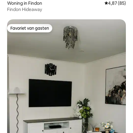
Woning in Findon
Gemiddelde be
4,87 (85)
Findon Hideaway
Favoriet van gasten
Favoriet van gasten