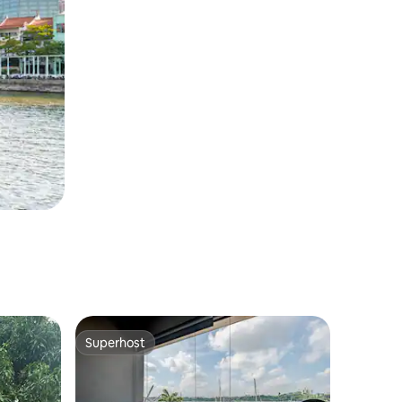
Superhost
Superhost