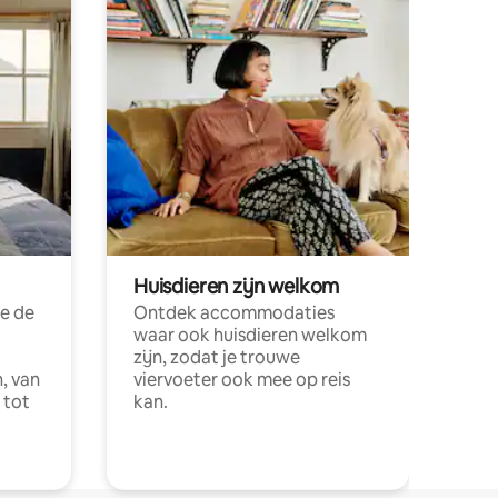
Huisdieren zijn welkom
e de
Ontdek accommodaties
waar ook huisdieren welkom
zijn, zodat je trouwe
, van
viervoeter ook mee op reis
 tot
kan.