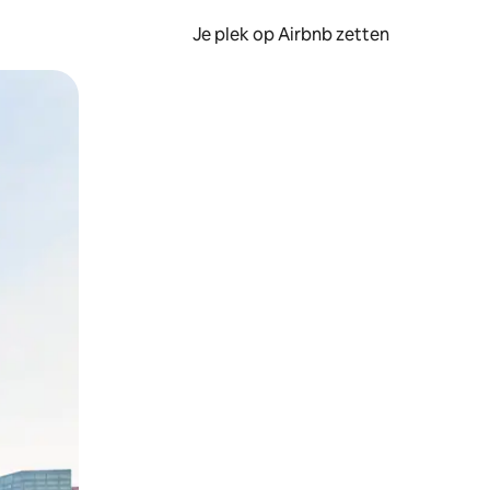
Je plek op Airbnb zetten
en of swipen.