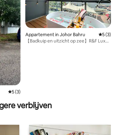
Appartement in Johor Bahru
Gemiddelde beoor
5 (3)
【Badkuip en uitzicht op zee】R&F Luxe
ecensies
suite【Projector!】20
Gemiddelde beoordeling van 5 op 5, 3 recensies
5 (3)
gere verblijven