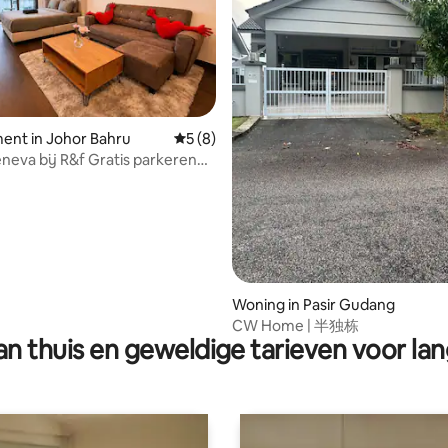
g van 4,98 op 5, 45 recensies
ent in Johor Bahru
Gemiddelde beoordeling van 5 op 5, 8 r
5 (8)
eva bij R&f Gratis parkeren
erd uitzicht op zee
Woning in Pasir Gudang
CW Home | 半独栋
n thuis en geweldige tarieven voor lan