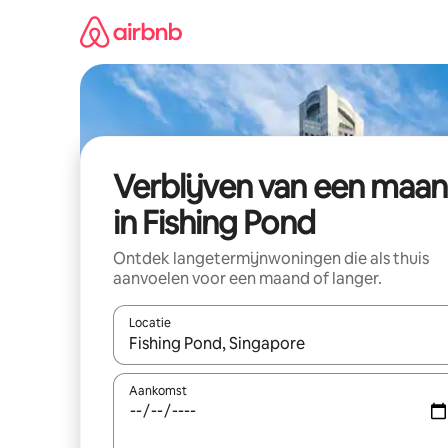
Ga
direct
naar
inhoud
Verblijven van een maa
in Fishing Pond
Ontdek langetermijnwoningen die als thuis
aanvoelen voor een maand of langer.
Locatie
Wanneer er resultaten beschikbaar zijn, maak je 
Aankomst