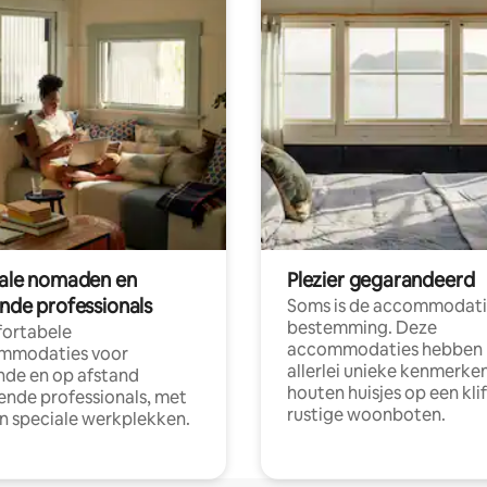
tale nomaden en
Plezier gegarandeerd
ende professionals
Soms is de accommodati
bestemming. Deze
ortabele
accommodaties hebben
mmodaties voor
allerlei unieke kenmerken
nde en op afstand
houten huisjes op een klif
nde professionals, met
rustige woonboten.
en speciale werkplekken.