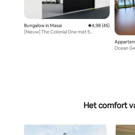
Bungalow in Masai
Gemiddelde beoordelin
4,98 (45)
[Nieuw] The Colonial One met 5
slaapkamers – Enorm gazon en
Appartem
biljarttafel
Ocean Gen
Onbelemm
Het comfort va