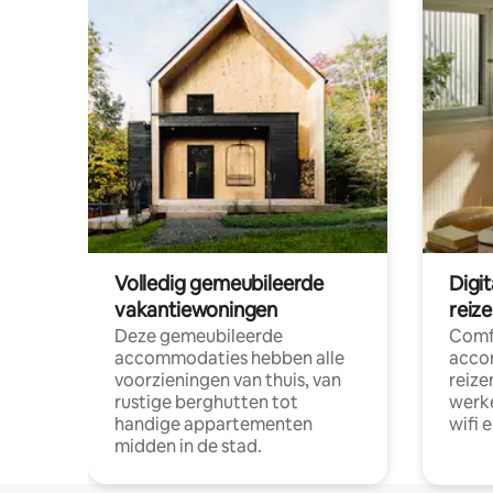
Volledig gemeubileerde
Digi
vakantiewoningen
reiz
Deze gemeubileerde
Comf
accommodaties hebben alle
acco
voorzieningen van thuis, van
reize
rustige berghutten tot
werke
handige appartementen
wifi 
midden in de stad.