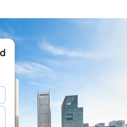
nd
een keuze met je de pijltjestoetsen omhoog en omlaag, óf door te tikk