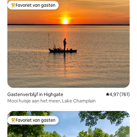
Favoriet van gasten
Topfavoriet van gasten
Gastenverblijf in Highgate
Gemiddelde beo
4,97 (761)
Mooi huisje aan het meer, Lake Champlain
Favoriet van gasten
Topfavoriet van gasten