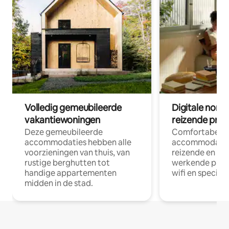
Volledig gemeubileerde
Digitale nom
vakantiewoningen
reizende prof
Deze gemeubileerde
Comfortabele
accommodaties hebben alle
accommodatie
voorzieningen van thuis, van
reizende en op
rustige berghutten tot
werkende profe
handige appartementen
wifi en special
midden in de stad.