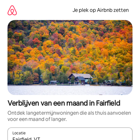
Ga
direct
Je plek op Airbnb zetten
naar
inhoud
Verblijven van een maand in Fairfield
Ontdek langetermijnwoningen die als thuis aanvoelen
voor een maand of langer.
Locatie
Wanneer er resultaten beschikbaar zijn, maak je een keuze met 