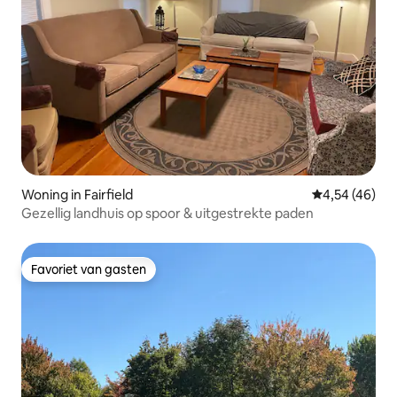
Woning in Fairfield
Gemiddelde be
4,54 (46)
Gezellig landhuis op spoor & uitgestrekte paden
Favoriet van gasten
Favoriet van gasten