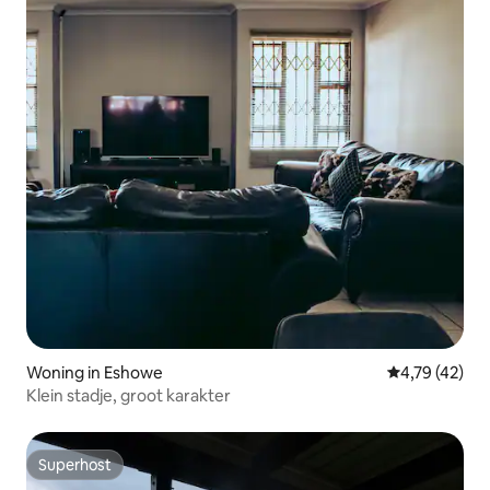
Woning in Eshowe
Gemiddelde be
4,79 (42)
Klein stadje, groot karakter
Superhost
Superhost