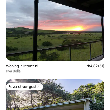
Woning in Mtunzini
Gemiddelde be
4,82 (51)
Kya Bella
Favoriet van gasten
Favoriet van gasten