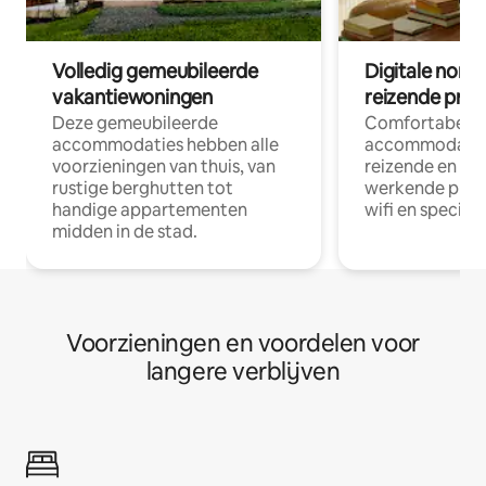
Volledig gemeubileerde
Digitale nom
vakantiewoningen
reizende prof
Deze gemeubileerde
Comfortabele
accommodaties hebben alle
accommodatie
voorzieningen van thuis, van
reizende en op
rustige berghutten tot
werkende profe
handige appartementen
wifi en special
midden in de stad.
Voorzieningen en voordelen voor
langere verblijven