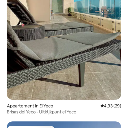
Appartement in El Yeco
Gemiddelde be
4,93 (29)
Brisas del Yeco - Uitkijkpunt el Yeco