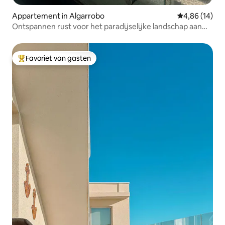
Appartement in Algarrobo
Gemiddelde be
4,86 (14)
Ontspannen rust voor het paradijselijke landschap aan
zee
Favoriet van gasten
Topfavoriet van gasten