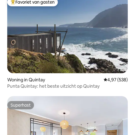
Favoriet van gasten
Topfavoriet van gasten
Woning in Quintay
Gemiddelde beo
4,97 (538)
Punta Quintay: het beste uitzicht op Quintay
Superhost
Superhost