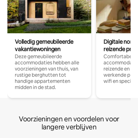
Volledig gemeubileerde
Digitale nom
vakantiewoningen
reizende prof
Deze gemeubileerde
Comfortabele
accommodaties hebben alle
accommodatie
voorzieningen van thuis, van
reizende en op
rustige berghutten tot
werkende profe
handige appartementen
wifi en special
midden in de stad.
Voorzieningen en voordelen voor
langere verblijven