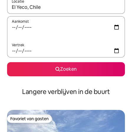
Locatie
Wanneer er resultaten beschikbaar zijn, maak je een keuze met 
Aankomst
Vertrek
Zoeken
Langere verblijven in de buurt
Favoriet van gasten
Favoriet van gasten