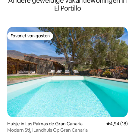
Andere geweldige vakantiewoningen in
El Portillo
Favoriet van gasten
Favoriet van gasten
Huisje in Las Palmas de Gran Canaria
Gemiddelde be
4,94 (18)
Modern Stijl Landhuis Op Gran Canaria