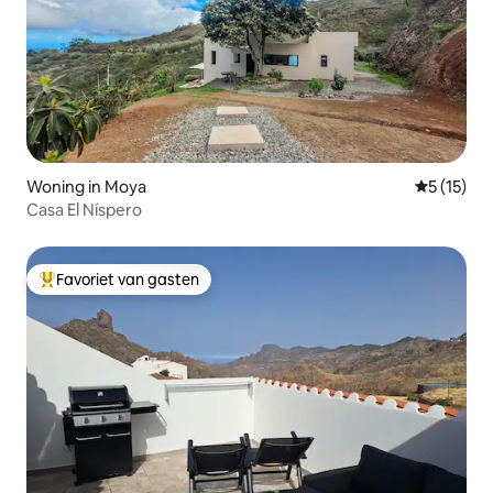
Woning in Moya
Gemiddeld
5 (15)
Casa El Níspero
Favoriet van gasten
Topfavoriet van gasten