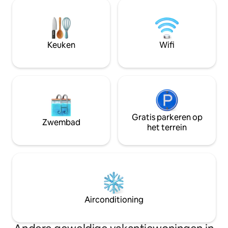
gehucht Arbejales. 
volledig respect voor je privacy. Ideaal
slechts enkele mi
voor gezinnen of vrienden die op zoek
historische kolonia
zijn naar een rustig, milieuvriendelijk
combineert pracht
uitje waar de tijd langzamer gaat en
en duurzaamheid. 
Keuken
Wifi
echte momenten zich ontvouwen.
toegestaan in de
Gratis parkeren op
Zwembad
het terrein
Airconditioning