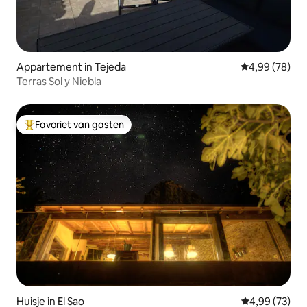
Appartement in Tejeda
Gemiddelde be
4,99 (78)
Terras Sol y Niebla
Favoriet van gasten
Topfavoriet van gasten
Huisje in El Sao
Gemiddelde be
4,99 (73)