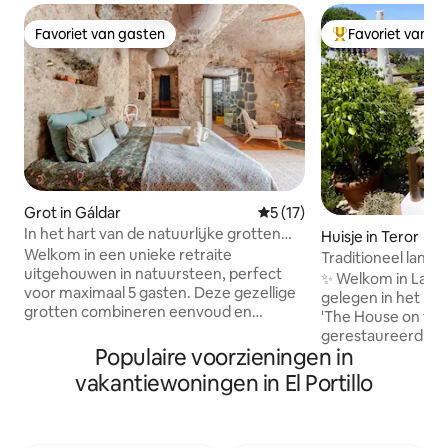
Favoriet van gasten
Favoriet van g
Favoriet van gasten
Topfavoriet van 
Grot in Gáldar
Gemiddelde beoordeling van
5 (17)
In het hart van de natuurlijke grotten
Huisje in Teror
met vrienden en familie
Welkom in een unieke retraite
Traditioneel landh
uitgehouwen in natuursteen, perfect
✨ Welkom in La Ca
voor maximaal 5 gasten. Deze gezellige
gelegen in het har
grotten combineren eenvoud en
'The House on the H
comfort. Ze zijn zorgvuldig
gerestaureerd, 300
gerestaureerd met natuurlijke
Populaire voorzieningen in
Canarisch huis me
materialen om een rustige ontsnapping
adembenemend uit
vakantiewoningen in El Portillo
te bieden. Geniet van frisse lucht, een
uitstrekt tot aan 
goede nachtrust en de kans om weer in
glinstert, en naar
contact te komen met de natuur. Ik
eiland, met uitzich
woon in de buurt en help je graag, met