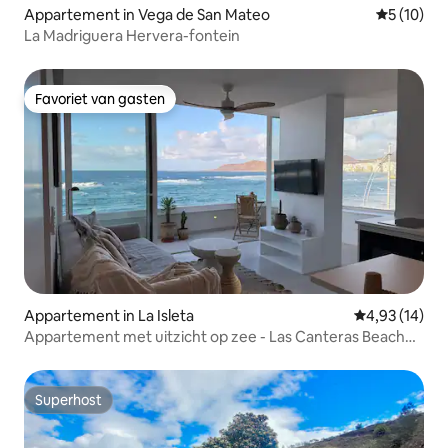
Appartement in Vega de San Mateo
Gemiddelde
5 (10)
La Madriguera Hervera-fontein
Favoriet van gasten
Favoriet van gasten
Appartement in La Isleta
Gemiddelde be
4,93 (14)
Appartement met uitzicht op zee - Las Canteras Beach
View
Superhost
Superhost