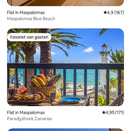
Flat in Maspalomas
Gemiddelde be
4,9 (167)
Maspalomas Blue Beach
Favoriet van gasten
Favoriet van gasten
Flat in Maspalomas
Gemiddelde be
4,95 (171)
Paradijshoek Canarias