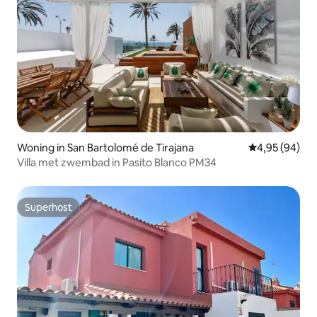
Woning in San Bartolomé de Tirajana
Gemiddelde be
4,95 (94)
Villa met zwembad in Pasito Blanco PM34
Superhost
Superhost