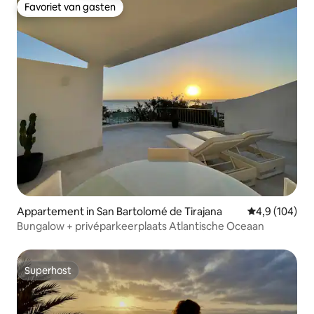
Favoriet van gasten
Favoriet van gasten
Appartement in San Bartolomé de Tirajana
Gemiddelde be
4,9 (104)
Bungalow + privéparkeerplaats Atlantische Oceaan
Superhost
Superhost