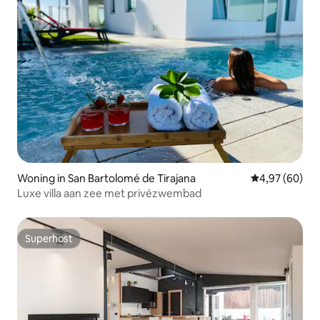
Woning in San Bartolomé de Tirajana
Gemiddelde be
4,97 (60)
Luxe villa aan zee met privézwembad
Superhost
Superhost