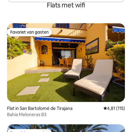
Flats met wifi
Favoriet van gasten
Favoriet van gasten
Flat in San Bartolomé de Tirajana
Gemiddelde be
4,81 (115)
Bahia Meloneras 83