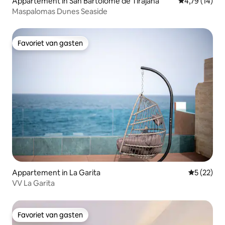
Appartement in San Bartolomé de Tirajana
Gemiddelde be
4,79 (14)
Maspalomas Dunes Seaside
Favoriet van gasten
Favoriet van gasten
Appartement in La Garita
Gemiddelde
5 (22)
VV La Garita
Favoriet van gasten
Favoriet van gasten