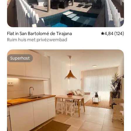
Flat in San Bartolomé de Tirajana
Gemiddelde beo
4,84 (124)
Ruim huis met privézwembad
Superhost
Superhost