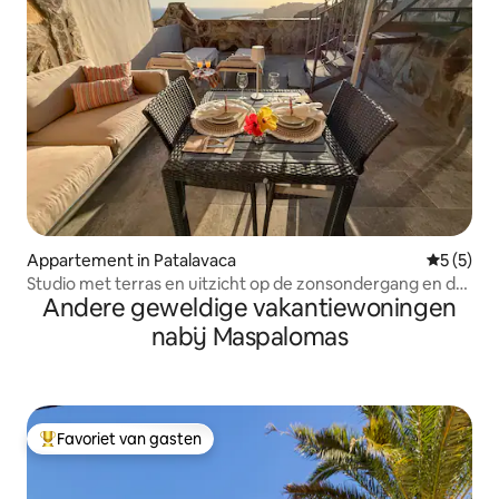
Appartement in Patalavaca
Gemiddeld
5 (5)
Studio met terras en uitzicht op de zonsondergang en de
Andere geweldige vakantiewoningen
zee in Patalavaca 30
nabij Maspalomas
Favoriet van gasten
Topfavoriet van gasten