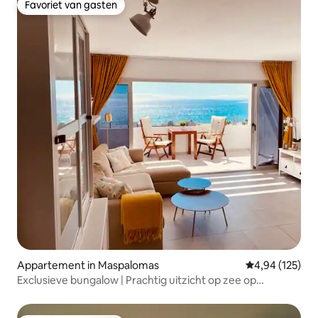
Favoriet van gasten
Favoriet van gasten
Appartement in Maspalomas
Gemiddelde beo
4,94 (125)
Exclusieve bungalow | Prachtig uitzicht op zee op
75 stappen afstand