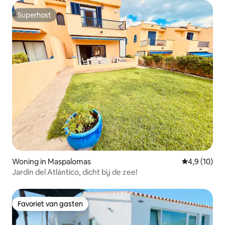
Superhost
Superhost
Woning in Maspalomas
Gemiddelde b
4,9 (10)
Jardín del Atlántico, dicht bij de zee!
Favoriet van gasten
Favoriet van gasten