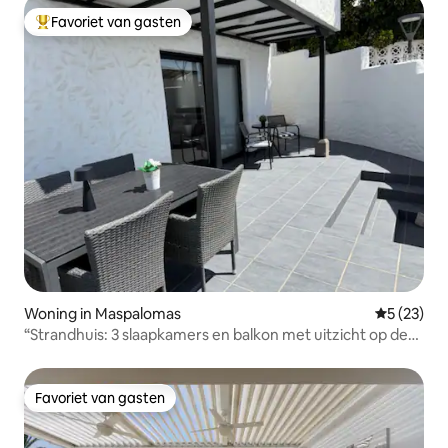
Favoriet van gasten
Topfavoriet van gasten
Woning in Maspalomas
Gemiddelde
5 (23)
“Strandhuis: 3 slaapkamers en balkon met uitzicht op de
zee”
Favoriet van gasten
Favoriet van gasten