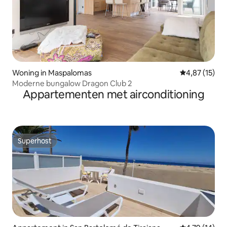
Woning in Maspalomas
Gemiddelde be
4,87 (15)
Moderne bungalow Dragon Club 2
Appartementen met airconditioning
Superhost
Superhost