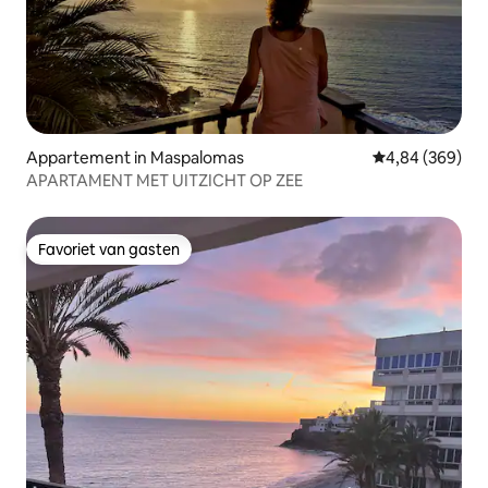
Appartement in Maspalomas
Gemiddelde beo
4,84 (369)
APARTAMENT MET UITZICHT OP ZEE
Favoriet van gasten
Favoriet van gasten