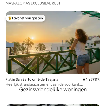
MASPALOMAS EXCLUSIEVE RUST
Favoriet van gasten
Topfavoriet van gasten
Flat in San Bartolomé de Tirajana
Gemiddelde be
4,97 (117)
Heerlijk strandappartement aan de voorkant.
Gezinsvriendelijke woningen
Zonsopgang uitzicht!