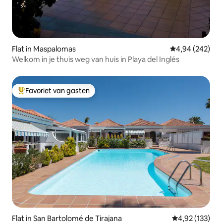
Flat in Maspalomas
Gemiddelde beo
4,94 (242)
Welkom in je thuis weg van huis in Playa del Inglés
Favoriet van gasten
Topfavoriet van gasten
Flat in San Bartolomé de Tirajana
Gemiddelde beo
4,92 (133)