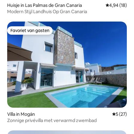
Huisje in Las Palmas de Gran Canaria
Gemiddelde be
4,94 (18)
Modern Stijl Landhuis Op Gran Canaria
Favoriet van gasten
Favoriet van gasten
Villa in Mogán
Gemiddelde
5 (27)
Zonnige privévilla met verwarmd zwembad