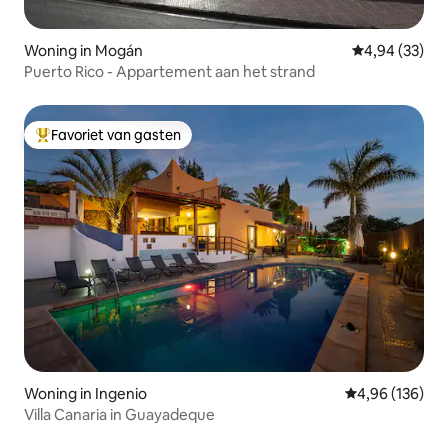
Woning in Mogán
Gemiddelde be
4,94 (33)
Puerto Rico - Appartement aan het strand
Favoriet van gasten
Topfavoriet van gasten
Woning in Ingenio
Gemiddelde beo
4,96 (136)
Villa Canaria in Guayadeque