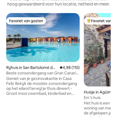
hoog gewaardeerd voor hun locatie, netheid en meer.
Favoriet van gasten
Favoriet van g
Favoriet van gasten
Topfavoriet van 
Rijhuis in San Bartolomé de
Gemiddelde beoordeling van 4,9
4,98 (110)
Tirajana
Beste zonsondergang van Gran Canaria,
groot zwembad, strand, XBOX
Geniet van je gezinsvakantie in Casa
Feliz Bekijk de mooiste zonsondergang
op het eiland terwijl je thuis dineert -
Huisje in Agüimes
Groot mooi zwembad, kinderbad en
Eni 's huis
bubbelbad in de gemeenschap -600mbit
Het huis is een ty
wifi-internet in alle kamers + terras. -
woning van meer d
Netflix, XBOX en familiespellen -
de afgelopen jare
Barbeque Op vijf minuten lopen naar