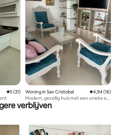
Gemiddelde beoordeling van 5 op 5, 31 recensies
5 (31)
Woning in San Cristobal
Gemiddelde beoordelin
4,94 (16)
ment
Modern, gezellig huis met een unieke en
gere verblijven
coole stijl