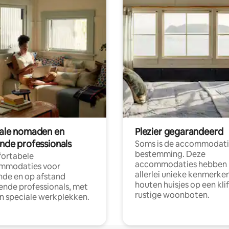
tale nomaden en
Plezier gegarandeerd
ende professionals
Soms is de accommodati
bestemming. Deze
ortabele
accommodaties hebben
mmodaties voor
allerlei unieke kenmerken
nde en op afstand
houten huisjes op een klif
nde professionals, met
rustige woonboten.
en speciale werkplekken.