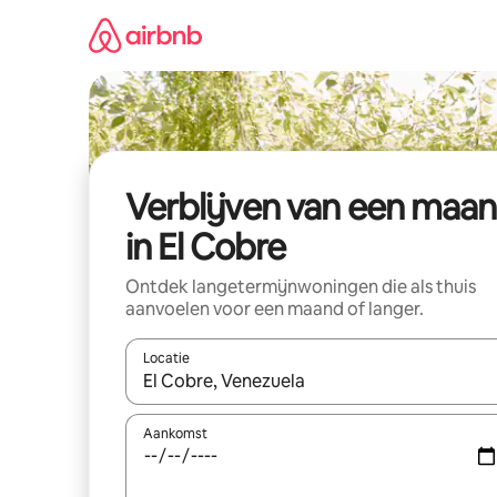
Ga
direct
naar
inhoud
Verblijven van een maa
in El Cobre
Ontdek langetermijnwoningen die als thuis
aanvoelen voor een maand of langer.
Locatie
Wanneer er resultaten beschikbaar zijn, maak je 
Aankomst