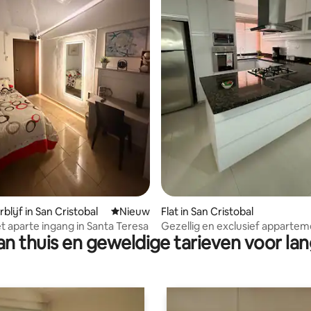
ng van 4,71 op 5, 7 recensies
lijf in San Cristobal
Nieuwe accommodatie
Nieuw
Flat in San Cristobal
t aparte ingang in Santa Teresa
Gezellig en exclusief apparte
n thuis en geweldige tarieven voor lan