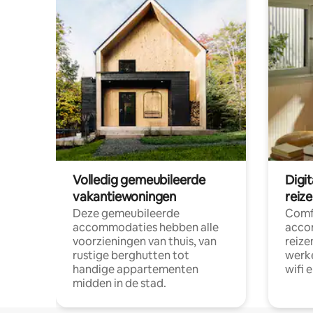
Volledig gemeubileerde
Digi
vakantiewoningen
reiz
Deze gemeubileerde
Comf
accommodaties hebben alle
acco
voorzieningen van thuis, van
reize
rustige berghutten tot
werke
handige appartementen
wifi 
midden in de stad.