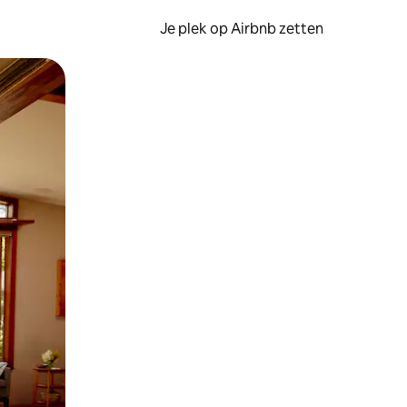
Je plek op Airbnb zetten
en of swipen.