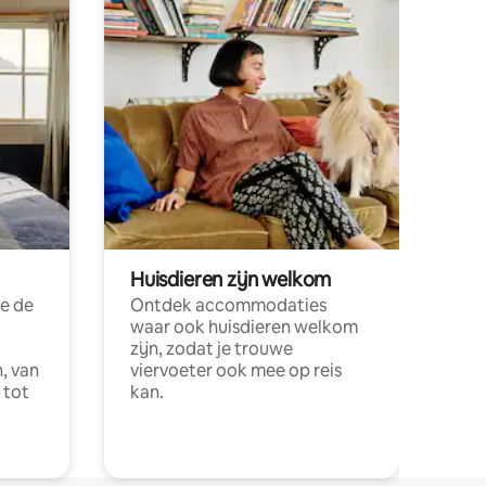
Huisdieren zijn welkom
e de
Ontdek accommodaties
waar ook huisdieren welkom
zijn, zodat je trouwe
, van
viervoeter ook mee op reis
 tot
kan.