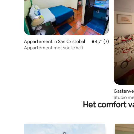
Appartement in San Cristobal
Gemiddelde beoordeli
4,71 (7)
Appartement met snelle wifi
Gastenverb
Studio me
Het comfort va