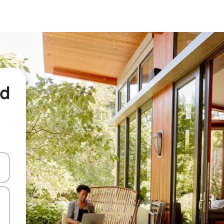
nd
een keuze met je de pijltjestoetsen omhoog en omlaag, óf door te tikk