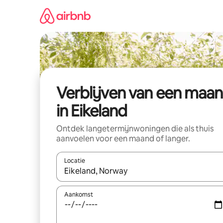
Ga
direct
naar
inhoud
Verblijven van een maa
in Eikeland
Ontdek langetermijnwoningen die als thuis
aanvoelen voor een maand of langer.
Locatie
Wanneer er resultaten beschikbaar zijn, maak je 
Aankomst