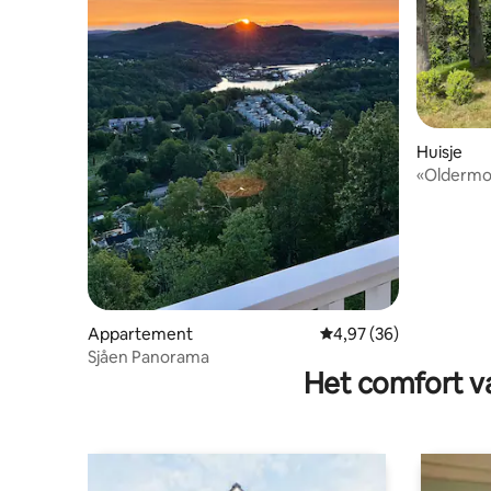
Huisje
«Oldermors hus
kleine boe
Appartement
Gemiddelde beoordelin
4,97 (36)
Sjåen Panorama
Het comfort va