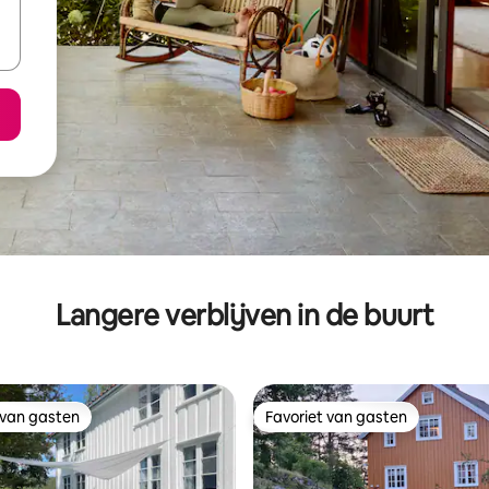
Langere verblijven in de buurt
 van gasten
Favoriet van gasten
 van gasten
Favoriet van gasten