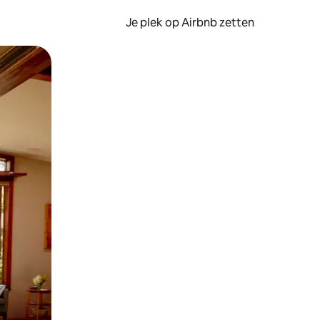
Je plek op Airbnb zetten
en of swipen.