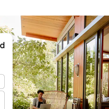
nd
een keuze met je de pijltjestoetsen omhoog en omlaag, óf door te tikk