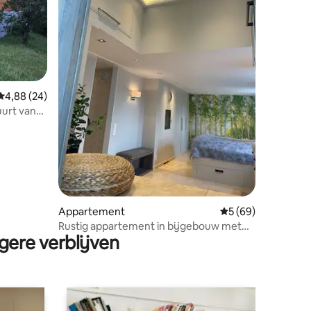
ecensies
Gemiddelde beoordeling van 4,88 op 5, 24 recensies
4,88 (24)
uurt van
Appartement
Gemiddelde beoorde
5 (69)
Rustig appartement in bijgebouw met
gere verblijven
spa-douche en badkuip