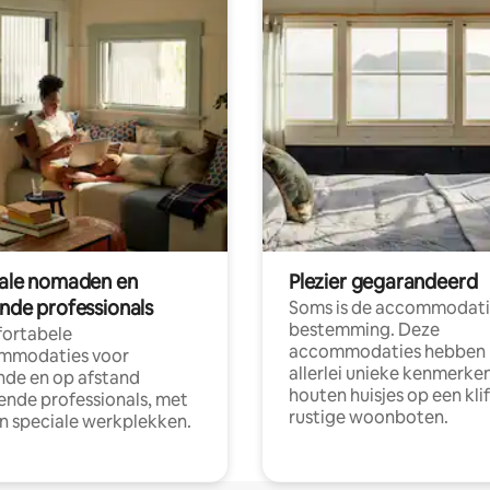
tale nomaden en
Plezier gegarandeerd
ende professionals
Soms is de accommodati
bestemming. Deze
ortabele
accommodaties hebben
mmodaties voor
allerlei unieke kenmerken
nde en op afstand
houten huisjes op een klif
nde professionals, met
rustige woonboten.
en speciale werkplekken.