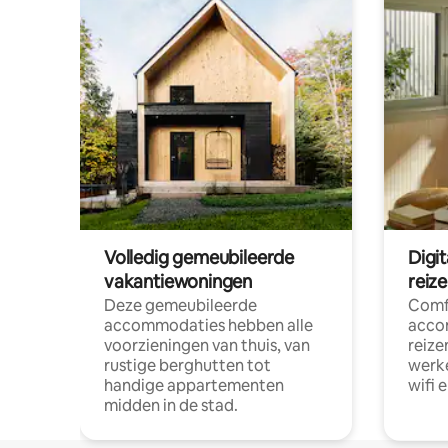
Volledig gemeubileerde
Digi
vakantiewoningen
reiz
Deze gemeubileerde
Comf
accommodaties hebben alle
acco
voorzieningen van thuis, van
reize
rustige berghutten tot
werke
handige appartementen
wifi 
midden in de stad.