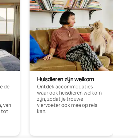
Huisdieren zijn welkom
e de
Ontdek accommodaties
waar ook huisdieren welkom
zijn, zodat je trouwe
, van
viervoeter ook mee op reis
 tot
kan.