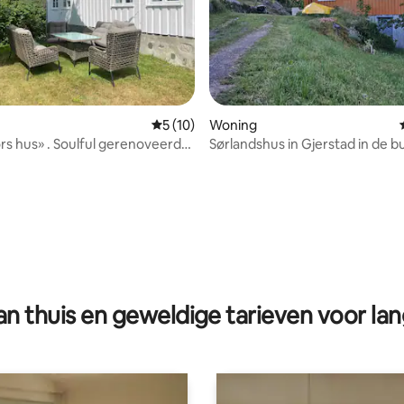
Gemiddelde beoordeling van 5 op 5, 10 r
5 (10)
Woning
» . Soulful gerenoveerde
Sørlandshus in Gjerstad in de b
rderij .
zwem- en viswater
g van 4,97 op 5, 36 recensies
n thuis en geweldige tarieven voor lan