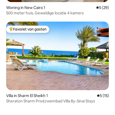
Woning in New Cairo 1
Gemiddelde
5 (29)
500 meter huis، Geweldige locatie 4 kamers
Favoriet van gasten
Topfavoriet van gasten
Villa in Sharm El Sheikh 1
Gemiddeld
5 (15)
Sheraton Sharm Privézwembad Villa By-Sinai Stays