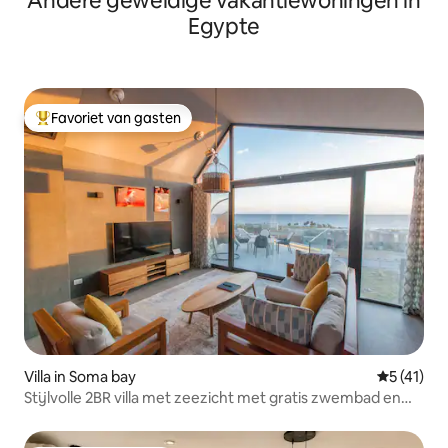
Andere geweldige vakantiewoningen in
Egypte
Favoriet van gasten
Topfavoriet van gasten
Villa in Soma bay
Gemiddeld
5 (41)
Stijlvolle 2BR villa met zeezicht met gratis zwembad en
strand