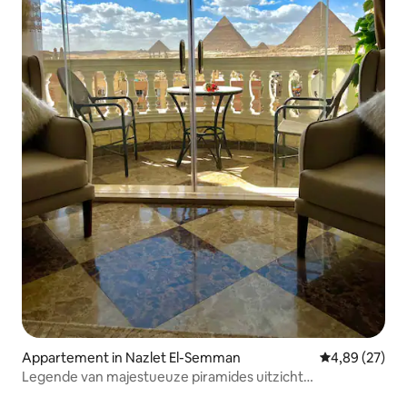
Appartement in Nazlet El-Semman
Gemiddelde be
4,89 (27)
Legende van majestueuze piramides uitzicht
appartement