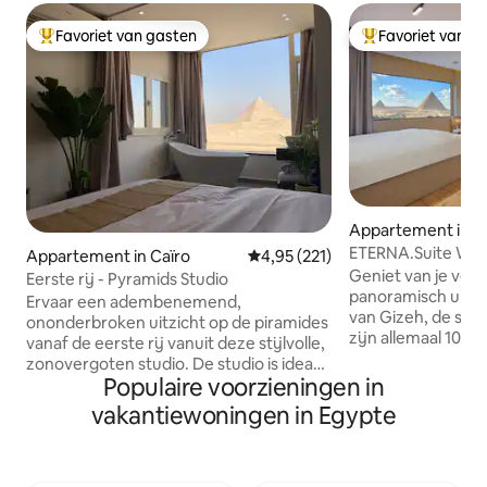
Favoriet van gasten
Favoriet van g
Topfavoriet van gasten
Topfavoriet van 
Appartement in A
ETERNA.Suite W Ja
Appartement in Caïro
Gemiddelde beoordeling van 4,9
4,95 (221)
piramides en balk
Geniet van je verb
Eerste rij - Pyramids Studio
panoramisch uitzi
Ervaar een adembenemend,
van Gizeh, de sfinx
ononderbroken uitzicht op de piramides
zijn allemaal 100%
vanaf de eerste rij vanuit deze stijlvolle,
je ook onze andere
zonovergoten studio. De studio is ideaal
Geniet van een pra
Populaire voorzieningen in
gelegen direct aan de hoofdweg en is
piramides van Gize
gemakkelijk te bereiken. De studio ligt
vakantiewoningen in Egypte
eigentijdse ooste
direct naast het Grand Egyptian
in de jacuzzi. Het l
Museum en op slechts enkele minuten
minuten lopen va
van het iconische Gizeh-plateau.
van de piramides.