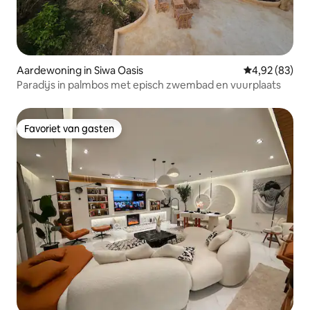
Aardewoning in Siwa Oasis
Gemiddelde be
4,92 (83)
Paradijs in palmbos met episch zwembad en vuurplaats
Favoriet van gasten
Favoriet van gasten