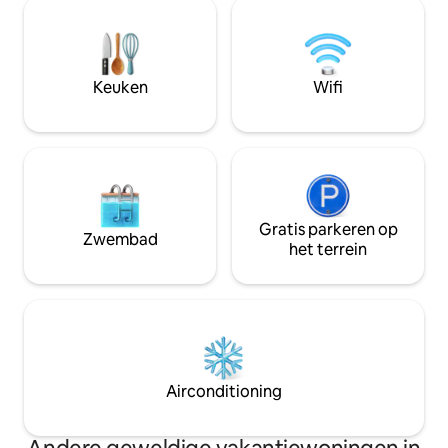
Daarmee is het een van de meest
ervaringen om het 
handige verblijven in Caïro met uitzicht
halen! We doen er alles aan om onze
op de piramides. De ruimte is zorgvuldig
gasten de magisch
ontworpen en nieuw ingericht en
bieden die ze ver
combineert modern comfort met een
Keuken
Wifi
onvergetelijk landschap. Je perfecte
Egyptische ervaring begint hier.
Gratis parkeren op
Zwembad
het terrein
Airconditioning