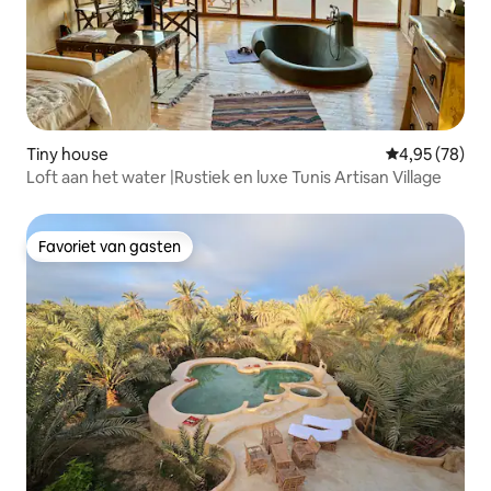
Tiny house
Gemiddelde be
4,95 (78)
Loft aan het water |Rustiek en luxe Tunis Artisan Village
Favoriet van gasten
Favoriet van gasten