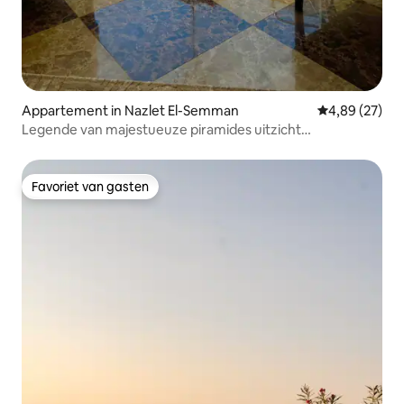
Appartement in Nazlet El-Semman
Gemiddelde be
4,89 (27)
Legende van majestueuze piramides uitzicht
appartement
Favoriet van gasten
Favoriet van gasten