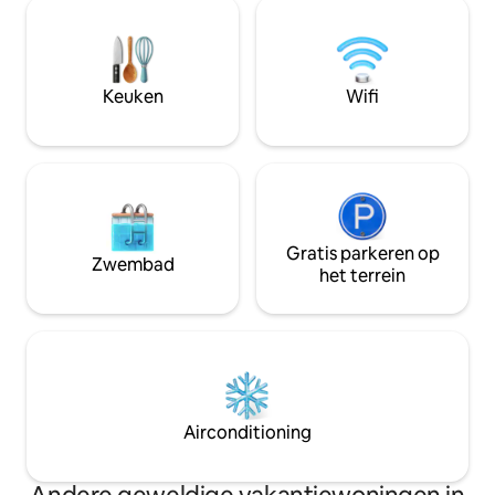
Daarmee is het een van de meest
ervaringen om het 
handige verblijven in Caïro met uitzicht
halen! We doen er alles aan om onze
op de piramides. De ruimte is zorgvuldig
gasten de magisch
ontworpen en nieuw ingericht en
bieden die ze ver
combineert modern comfort met een
Keuken
Wifi
onvergetelijk landschap. Je perfecte
Egyptische ervaring begint hier.
Gratis parkeren op
Zwembad
het terrein
Airconditioning