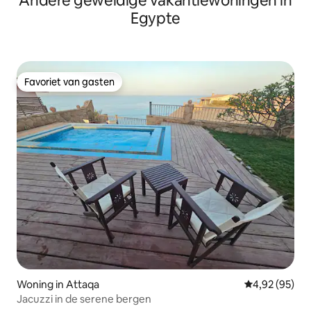
Andere geweldige vakantiewoningen in
Egypte
Favoriet van gasten
Favoriet van gasten
Woning in Attaqa
Gemiddelde be
4,92 (95)
Jacuzzi in de serene bergen