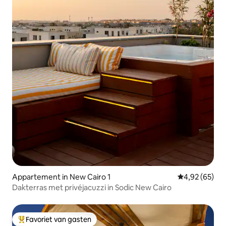
Appartement in New Cairo 1
Gemiddelde be
4,92 (65)
Dakterras met privéjacuzzi in Sodic New Cairo
Favoriet van gasten
Topfavoriet van gasten