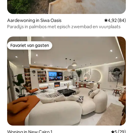
Aardewoning in Siwa Oasis
Gemiddelde be
4,92 (84)
Paradijs in palmbos met episch zwembad en vuurplaats
Favoriet van gasten
Favoriet van gasten
Woning in New Cairo 1
Gemiddelde
5 (29)