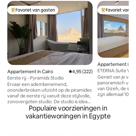
Favoriet van gasten
Favoriet van g
Topfavoriet van gasten
Topfavoriet van 
Appartement in A
ETERNA.Suite W Ja
Appartement in Caïro
Gemiddelde beoordeling van 4,9
4,95 (222)
piramides en balk
Geniet van je verb
Eerste rij - Pyramids Studio
panoramisch uitzi
Ervaar een adembenemend,
van Gizeh, de sfinx
ononderbroken uitzicht op de piramides
zijn allemaal 100%
vanaf de eerste rij vanuit deze stijlvolle,
je ook onze andere
zonovergoten studio. De studio is ideaal
Geniet van een pra
Populaire voorzieningen in
gelegen direct aan de hoofdweg en is
piramides van Gize
gemakkelijk te bereiken. De studio ligt
vakantiewoningen in Egypte
eigentijdse ooste
direct naast het Grand Egyptian
in de jacuzzi. Het l
Museum en op slechts enkele minuten
minuten lopen va
van het iconische Gizeh-plateau.
van de piramides.