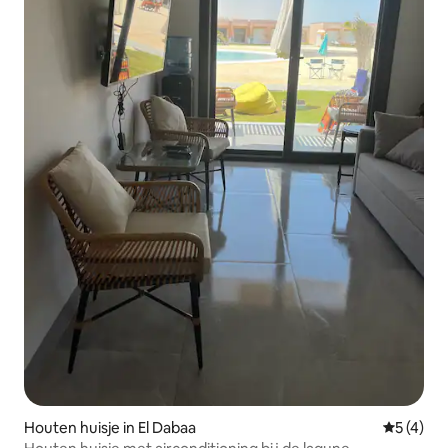
Houten huisje in El Dabaa
Gemiddeld
5 (4)