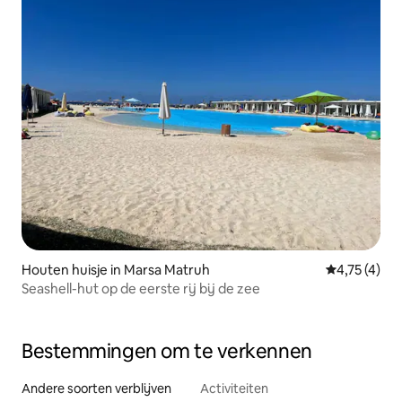
Houten huisje in Marsa Matruh
Gemiddelde 
4,75 (4)
Seashell-hut op de eerste rij bij de zee
Bestemmingen om te verkennen
Andere soorten verblijven
Activiteiten