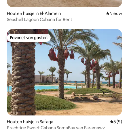
Houten huisje in El-Alamein
Nieuwe ac
Nieuw
Seashell Lagoon Cabana for Rent
Favoriet van gasten
Favoriet van gasten
Houten huisje in Safaga
Gemiddeld
5 (9)
Prachtige Sweet Cabana SomaBay van Faramawy