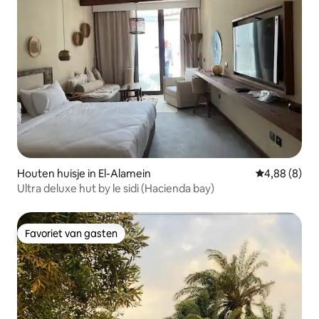
Houten huisje in El-Alamein
Gemiddelde b
4,88 (8)
Ultra deluxe hut by le sidi (Hacienda bay)
Favoriet van gasten
Favoriet van gasten