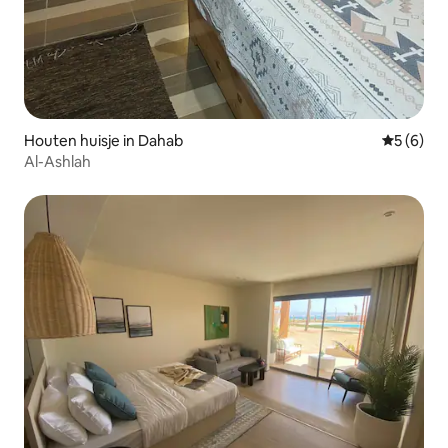
Houten huisje in Dahab
Gemiddeld
5 (6)
Al-Ashlah