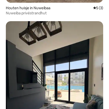
Houten huisje in Nuweibaa
Gemiddeld
5 (3)
Nuweiba privéstrandhut