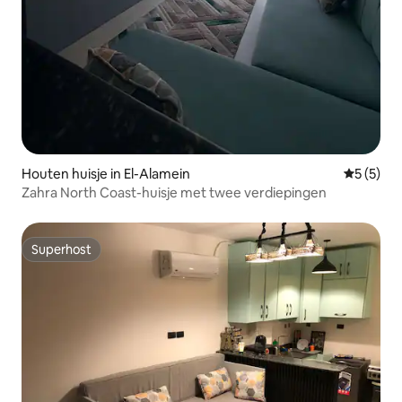
Houten huisje in El-Alamein
Gemiddeld
5 (5)
Zahra North Coast-huisje met twee verdiepingen
Superhost
Superhost