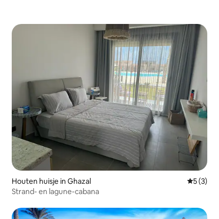
Houten huisje in Ghazal
Gemiddeld
5 (3)
Strand- en lagune-cabana