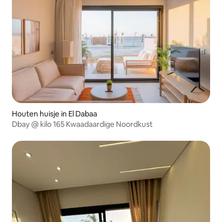
Houten huisje in El Dabaa
Dbay @ kilo 165 Kwaadaardige Noordkust