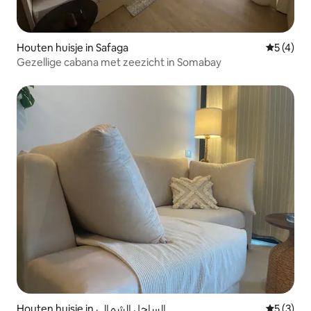
Houten huisje in Safaga
Gemiddeld
5 (4)
Gezellige cabana met zeezicht in Somabay
Houten huisje in الساحل الشمالى
Gemiddeld
5 (3)