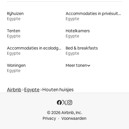
Rijhuizen
Accommodaties in privésuites
Egypte
Egypte
Tenten
Hotelkamers
Egypte
Egypte
Accommodaties in ecolodges
Bed & breakfasts
Egypte
Egypte
Woningen
Meer tonen
Egypte
Airbnb
Egypte
Houten huisjes
© 2026 Airbnb, Inc.
Privacy
Voorwaarden