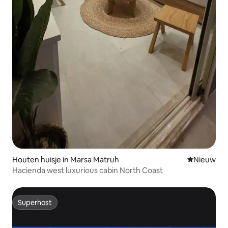
Houten huisje in Marsa Matruh
Nieuwe ac
Nieuw
Hacienda west luxurious cabin North Coast
Superhost
Superhost