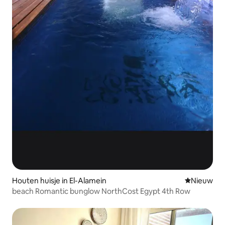
Houten huisje in El-Alamein
Nieuwe ac
Nieuw
beach Romantic bunglow NorthCost Egypt 4th Row