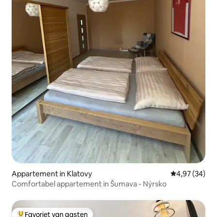
Appartement in Klatovy
Gemiddelde be
4,97 (34)
Comfortabel appartement in Šumava - Nýrsko
Favoriet van gasten