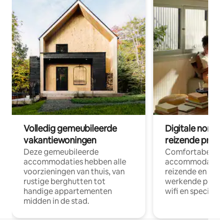
Volledig gemeubileerde
Digitale nom
vakantiewoningen
reizende prof
Deze gemeubileerde
Comfortabele
accommodaties hebben alle
accommodatie
voorzieningen van thuis, van
reizende en op
rustige berghutten tot
werkende profe
handige appartementen
wifi en special
midden in de stad.