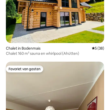
Chalet in Bodenmais
Gemiddelde
5 (38)
Chalet 160 m² sauna en whirlpool (Ahütten)
Favoriet van gasten
Favoriet van gasten