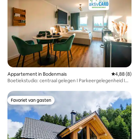
Appartement in Bodenmais
Gemiddelde b
4,88 (8)
Boetiekstudio: centraal gelegen I Parkeergelegenheid I
Wasdroger
Favoriet van gasten
Favoriet van gasten