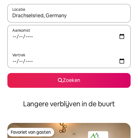
Locatie
Wanneer er resultaten beschikbaar zijn, maak je een keuze met 
Aankomst
Vertrek
Zoeken
Langere verblijven in de buurt
Favoriet van gasten
Favoriet van gasten