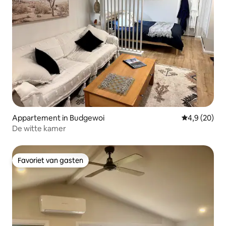
Appartement in Budgewoi
Gemiddelde b
4,9 (20)
De witte kamer
Favoriet van gasten
Favoriet van gasten