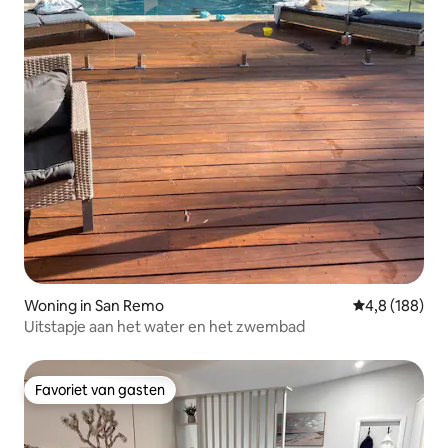
Woning in San Remo
Gemiddelde be
4,8 (188)
Uitstapje aan het water en het zwembad
Favoriet van gasten
Favoriet van gasten