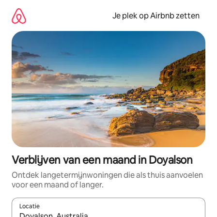
Ga
direct
Je plek op Airbnb zetten
naar
inhoud
Verblijven van een maand in Doyalson
Ontdek langetermijnwoningen die als thuis aanvoelen
voor een maand of langer.
Locatie
Wanneer er resultaten beschikbaar zijn, maak je een keuze met 