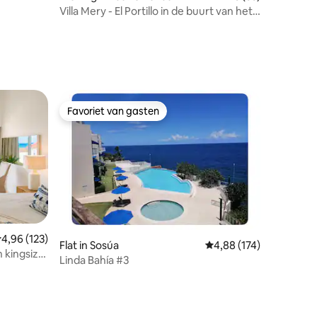
Villa Mery - El Portillo in de buurt van het
ecensies
strand
Favoriet van gasten
Favoriet van gasten
emiddelde beoordeling van 4,96 op 5, 123 recensies
4,96 (123)
Flat in Sosúa
Gemiddelde beoordeling
4,88 (174)
n kingsize
ecensies
Linda Bahía #3