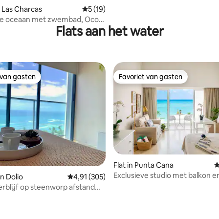
 van 4,96 op 5, 132 recensies
 Las Charcas
Gemiddelde beoordeling van 5 op 5, 19 r
5 (19)
 de oceaan met zwembad, Ocoa
Flats aan het water
 van gasten
Favoriet van gasten
 van gasten
Favoriet van gasten
Flat in Punta Cana
G
Exclusieve studio met balkon e
an Dolio
Gemiddelde beoordeling van 4,91 op 5, 305 r
4,91 (305)
bed - Cap Cana
verblijf op steenworp afstand
trand.
g van 4,9 op 5, 233 recensies