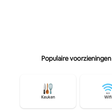
keuken, barbecue, wifi, opblaasbaar
appartem
zwembad en tv zijn inbegrepen. Op een
🛏, twee
steenworp afstand van het beroemde
patio,toe
strand van Los Corales, inclusief gratis
strand🏖.
persoonlijke strandstoelen. Profiteer
apparteme
van de uitstekende service van de
+ dagelijk
Superhost!
☂ familie
loopafsta
restaura
Populaire voorzieninge
Keuken
Wifi