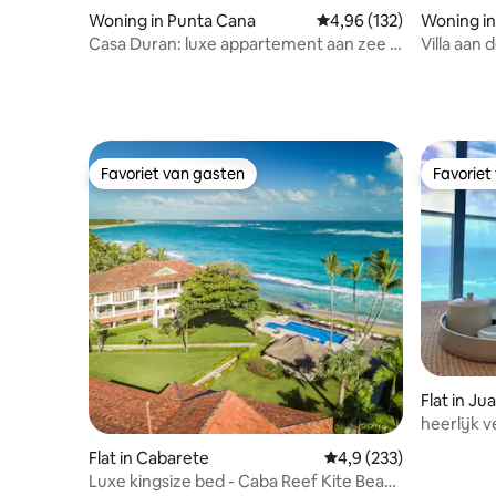
Woning in Punta Cana
Gemiddelde beoordeling
4,96 (132)
Woning in
Casa Duran: luxe appartement aan zee in
Villa aan
Cap Cana!
Bay
Favoriet van gasten
Favoriet
Favoriet van gasten
Favoriet
Flat in Ju
heerlijk 
van het s
Flat in Cabarete
Gemiddelde beoordelin
4,9 (233)
Luxe kingsize bed - Caba Reef Kite Beach