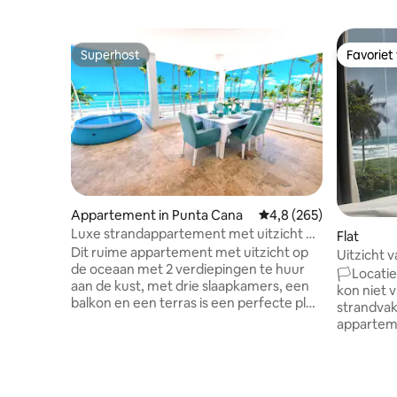
Superhost
Favoriet
Superhost
Favoriet
Appartement in Punta Cana
Gemiddelde beoordelin
4,8 (265)
Luxe strandappartement met uitzicht op
Flat
de oceaan in Bavaro
Dit ruime appartement met uitzicht op
Uitzicht v
de oceaan met 2 verdiepingen te huur
het stran
🏳Locatie
aan de kust, met drie slaapkamers, een
kon niet 
balkon en een terras is een perfecte plek
strandvak
voor een vakantie met uw gezin of
appartem
vrienden. Het appartement met uitzicht
☯cean♥F
op de oceaan te huur tot 8 personen (3
Penth☮ge
bedden + 1 tweepersoons luchtbed op
spectacul
aanvraag). Een volledig uitgeruste
Atlantisc