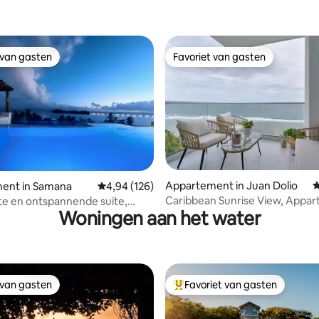
 van gasten
Favoriet van gasten
 van gasten
Favoriet van gasten
g van 4,9 op 5, 121 recensies
Appartement in Juan Dolio
G
ent in Samana
Gemiddelde beoordeling van 4,94 op 5, 126 r
4,94 (126)
Caribbean Sunrise View, Appa
e en ontspannende suite,
Woningen aan het water
aan het strand.
eel Hotel.
 van gasten
Favoriet van gasten
 van gasten
Topfavoriet van gasten