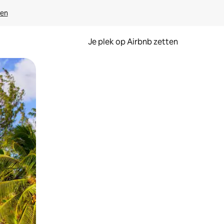
ven
Je plek op Airbnb zetten
en of swipen.