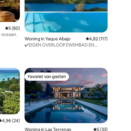
Gemiddelde beoordeling van 5 op 5, 80 recensies
5 (80)
e oceaan.
Woning in Yaque Abajo
Gemiddelde beoordelin
4,82 (117)
✔️EIGEN OVERLOOPZWEMBAD EN
UITZICHT OP HET MEER VAN EEN
ecensies
MILJOEN DOLLAR
Favoriet van gasten
Favoriet van gasten
Gemiddelde beoordeling van 4,96 op 5, 24 recensies
4,96 (24)
Woning in Las Terrenas
Gemiddelde beoord
5 (33)