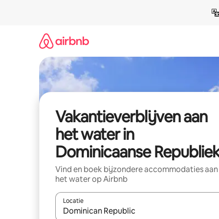
Ga
direct
naar
inhoud
Vakantieverblijven aan
het water in
Dominicaanse Republie
Vind en boek bijzondere accommodaties aan
het water op Airbnb
Locatie
Wanneer er resultaten beschikbaar zijn, maak je 