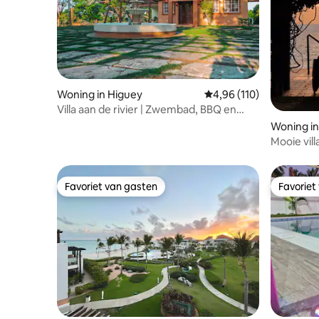
Woning in Higuey
Gemiddelde beoordeling
4,96 (110)
Villa aan de rivier | Zwembad, BBQ en
natuurontsnapping
Woning i
Mooie vill
Ocoa
Favoriet van gasten
Favoriet
Favoriet van gasten
Favoriet