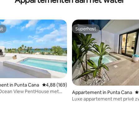
st
Superhost
st
Superhost
ent in Punta Cana
Gemiddelde beoordeling van 4,88 op 5, 169 r
4,88 (169)
e Ocean View PentHouse met
Appartement in Punta Cana
G
embad
Luxe appartement met privé 
aan het strand !!
 van 4,83 op 5, 469 recensies