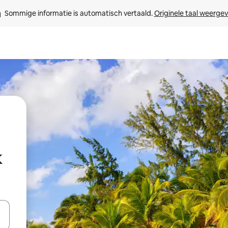
Sommige informatie is automatisch vertaald. 
Originele taal weerge
k
een keuze met je de pijltjestoetsen omhoog en omlaag, óf door te tikk