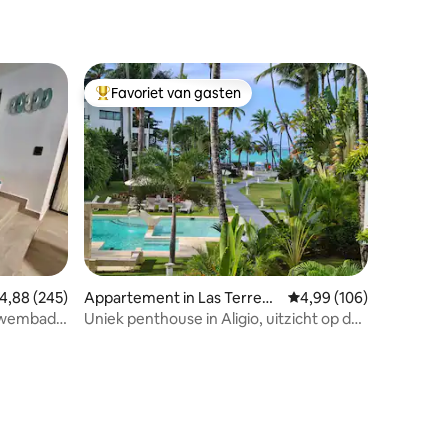
Favoriet van gasten
Topfavoriet van gasten
ecensies
emiddelde beoordeling van 4,88 op 5, 245 recensies
4,88 (245)
Appartement in Las Terrena
Gemiddelde beoordeling
4,99 (106)
s
zwembad
Uniek penthouse in Aligio, uitzicht op de
oceaan/bergen