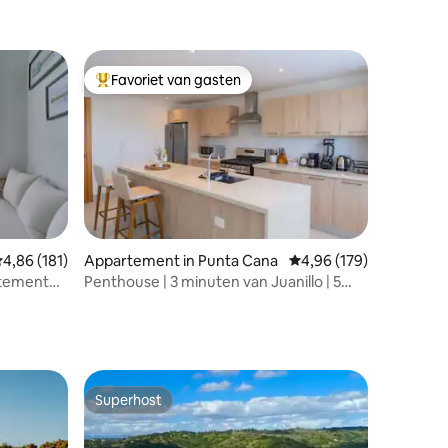
Favoriet van gasten
Topfavoriet van gasten
emiddelde beoordeling van 4,86 op 5, 181 recensies
4,86 (181)
Appartement in Punta Cana
Gemiddelde beoordeling
4,96 (179)
ecensies
rtement
Penthouse | 3 minuten van Juanillo | 5
personen | Jacuzzi | Zwembad
Superhost
Superhost