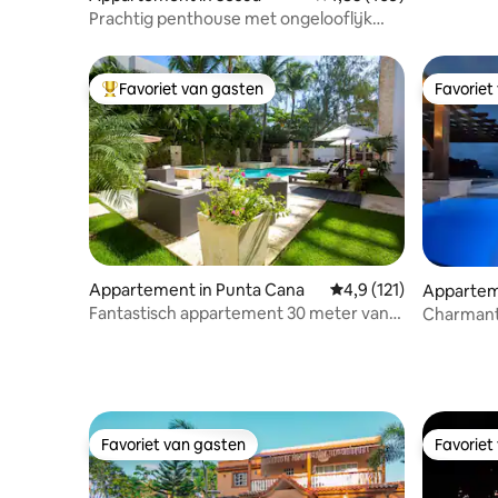
Prachtig penthouse met ongelooflijk
uitzicht op de oceaan
Favoriet van gasten
Favoriet
Topfavoriet van gasten
Favoriet
Appartement in Punta Cana
Gemiddelde beoordelin
4,9 (121)
Appartem
Fantastisch appartement 30 meter van
Charmant
het strand
Residenti
Favoriet van gasten
Favoriet
Favoriet van gasten
Favoriet