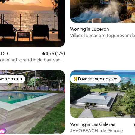
Woning in Luperon
Villas el bucanero tegenover d
 van 4,96 op 5, 110 recensies
n DO
Gemiddelde beoordeling van 4,76 op 5, 179 r
4,76 (179)
a aan het strand in de baai van
 van gasten
Favoriet van gasten
 van gasten
Topfavoriet van gasten
Woning in Las Galeras
JAVO BEACH : de Grange