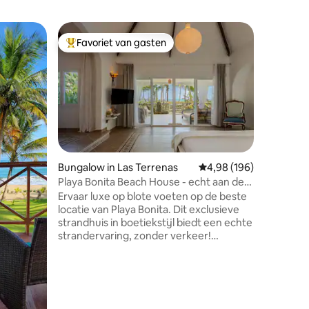
Woning i
Favoriet van gasten
Favor
Topfavoriet van gasten
Topfavo
Villa Mar
Villa Mare
met de p
privacy. 
zwembad,
strand en
oceaan is
groepen di
van het 
Bungalow in Las Terrenas
Gemiddelde beoordeling
4,98 (196)
schoonma
Playa Bonita Beach House - echt aan de
ecensies
aan span
oceaan!
Ervaar luxe op blote voeten op de beste
Arena, A
locatie van Playa Bonita. Dit exclusieve
catamaranreizen
strandhuis in boetiekstijl biedt een echte
herinneri
strandervaring, zonder verkeer!
in Villa 
Ontworpen voor 1 koppel of een gezin
voor jouw
(max. 4 personen), combineert het
modern comfort met duurzaamheid:
geluiddichte ramen in Europese stijl,
muggenhorren, back-up op zonne-