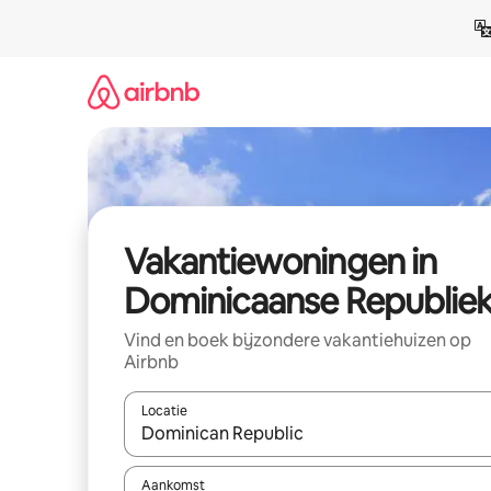
Ga
direct
naar
inhoud
Vakantiewoningen in
Dominicaanse Republie
Vind en boek bijzondere vakantiehuizen op
Airbnb
Locatie
Wanneer er resultaten beschikbaar zijn, maak je 
Aankomst