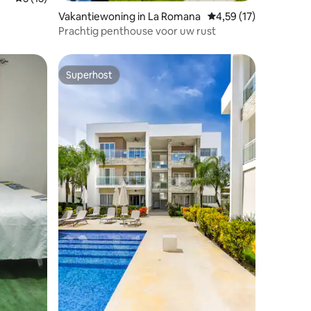
Vakantiewoning in La Romana
Gemiddelde beoordeli
4,59 (17)
Prachtig penthouse voor uw rust
Superhost
Superhost
ecensies