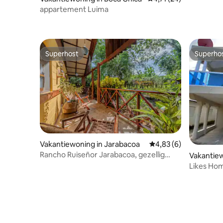
appartement Luima
Superhost
Superho
Superhost
Superho
Vakantiewoning in Jarabacoa
Gemiddelde beoordeli
4,83 (6)
Rancho Ruiseñor Jarabacoa, gezellig
Vakantiew
voor groepen
Likes Ho