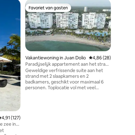
Vakantie
Favoriet van gasten
Superho
Favoriet van gasten
Superho
mingo
Piantini 
Jacuzzi
Welkom i
een ade
samenkom
ligt op d
over een 
dat door
en een s
Vakantiewoning in Juan Dolio
Gemiddelde beoordelin
4,86 (28)
creëert. 
toegang 
Paradijselijk appartement aan het strand
en gemak
- Marbella Juan Dolio
Geweldige verfrissende suite aan het
en fijne
strand met 2 slaapkamers en 2
beziensw
badkamers, geschikt voor maximaal 6
faciliteit
personen. Toplocatie vol met veel
slechts e
voorzieningen, winkels en restaurants.
Op slechts ~25 minuten rijden van de
internationale luchthaven Las Americas.
Geniet van een ontspannen verblijf dat
geschikt is voor gasten van alle
Gemiddelde beoordeling van 4,91 op 5, 127 recensies
4,91 (127)
leeftijden. Sleutelloze toegang met slim
e zee in
slot, 24-uursbeveiliging, fitnessruimte,
et
zwembaden, strand,