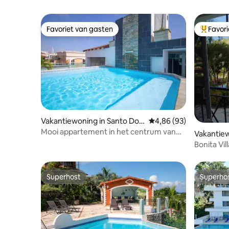
Favoriet van gasten
Favor
Favoriet van gasten
Topfavor
Vakantiewoning in Santo Do
Gemiddelde beoordelin
4,86 (93)
mingo
Mooi appartement in het centrum van
Vakantiew
de stad met zwembad en fitnessruimte!
as
Bonita Vi
zwembad 
Superhost
Superho
Superhost
Superho