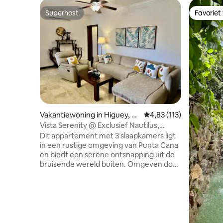
Superhost
Favoriet
Superhost
Favoriet
Vakantiewoning in Higuey, La
Gemiddelde beoordeling
4,83 (113)
Altagracia
Vista Serenity @ Exclusief Nautilus,
White Sands
Dit appartement met 3 slaapkamers ligt
in een rustige omgeving van Punta Cana
en biedt een serene ontsnapping uit de
bruisende wereld buiten. Omgeven door
weelderig groen en rust, biedt de
accommodatie voldoende ruimte om
gasten te ontvangen, waardoor het
ideaal is voor gezinnen of vrienden die op
zoek zijn naar een onvergetelijke tijd.
Ervaar pure ontspanning en verwennerij