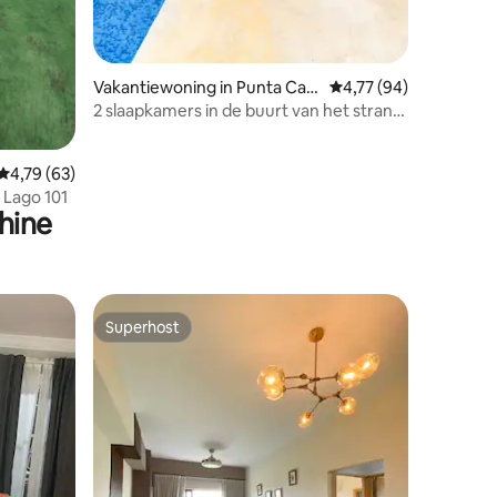
Vakantiewoning in Punta Can
Gemiddelde beoordelin
4,77 (94)
a
2 slaapkamers in de buurt van het strand
| Elektriciteit inbegrepen
Gemiddelde beoordeling van 4,79 op 5, 63 recensies
4,79 (63)
 Lago 101
hine
Superhost
Superhost