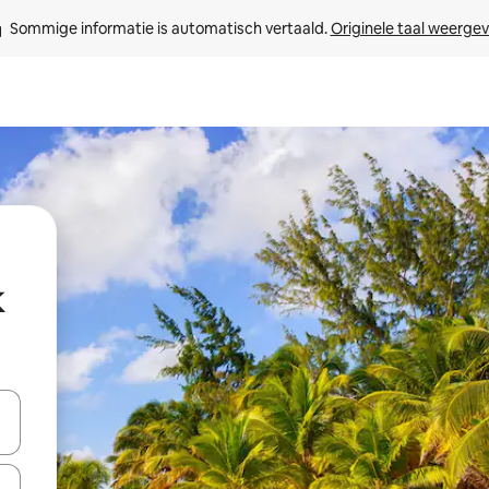
Sommige informatie is automatisch vertaald. 
Originele taal weerge
k
een keuze met je de pijltjestoetsen omhoog en omlaag, óf door te tikk