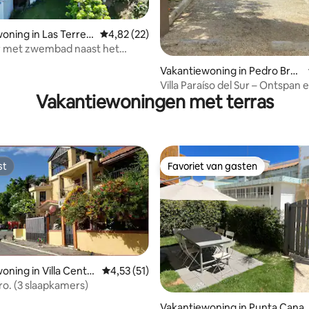
oning in Las Terren
Gemiddelde beoordeling van 4,82 op 5, 22 r
4,82 (22)
r met zwembad naast het
eling van 5 op 5, 3 recensies
Vakantiewoning in Pedro Bran
d
Villa Paraíso del Sur – Ontspan 
Vakantiewoningen met terras
rust
st
Favoriet van gasten
st
Favoriet van gasten
oning in Villa Centra
Gemiddelde beoordeling van 4,53 op 5, 51 r
4,53 (51)
ro. (3 slaapkamers)
g van 4,71 op 5, 24 recensies
Vakantiewoning in Punta Cana