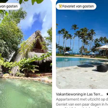
 van gasten
Favoriet van gasten
 van gasten
Topfavoriet van gasten
 van 4,83 op 5, 113 recensies
Vakantiewoning in Las Terre
nas
Appartement met uitzicht op d
Coson Bay
Geniet van een paar dagen in h