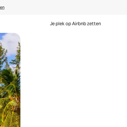
ven
Je plek op Airbnb zetten
en of swipen.