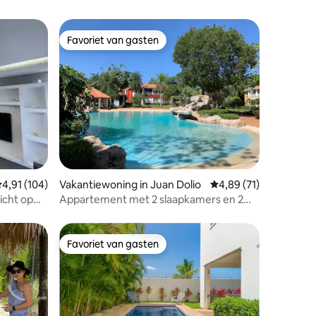
Favoriet van gasten
Favoriet van gasten
ecensies
emiddelde beoordeling van 4,91 op 5, 104 recensies
4,91 (104)
Vakantiewoning in Juan Dolio
Gemiddelde beoordeli
4,89 (71)
icht op
Appartement met 2 slaapkamers en 2
zwembaden. Guavaberry
Favoriet van gasten
Favoriet van gasten