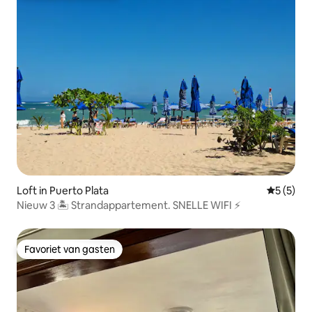
Loft in Puerto Plata
Gemiddeld
5 (5)
Nieuw 3 🏝 Strandappartement. SNELLE WIFI ⚡️
Favoriet van gasten
Favoriet van gasten