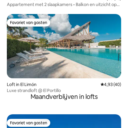
Appartement met 2 slaapkamers • Balkon en uitzicht op
het zwembad • SerenaVillage
Favoriet van gasten
Favoriet van gasten
Loft in El Limón
Gemiddelde be
4,93 (40)
Luxe strandloft @ El Portillo
Maandverblijven in lofts
Favoriet van gasten
Favoriet van gasten