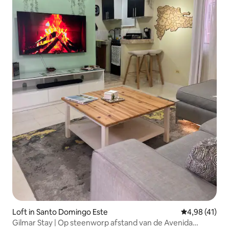
Loft in Santo Domingo Este
Gemiddelde be
4,98 (41)
Gilmar Stay | Op steenworp afstand van de Avenida