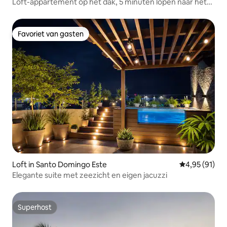
Loft-appartement op het dak, 5 minuten lopen naar het
strand
Favoriet van gasten
Favoriet van gasten
Loft in Santo Domingo Este
Gemiddelde be
4,95 (91)
Elegante suite met zeezicht en eigen jacuzzi
Superhost
Superhost