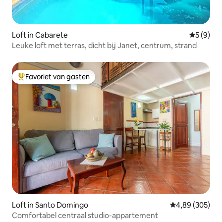
Loft in Cabarete
Gemiddeld
5 (9)
Leuke loft met terras, dicht bij Janet, centrum, strand
Favoriet van gasten
Topfavoriet van gasten
Loft in Santo Domingo
Gemiddelde beo
4,89 (305)
Comfortabel centraal studio-appartement