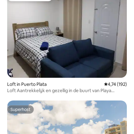
Loft in Puerto Plata
Gemiddelde beo
4,74 (192)
Loft Aantrekkelijk en gezellig in de buurt van Playa
Dorada Beach 1A
Superhost
Superhost