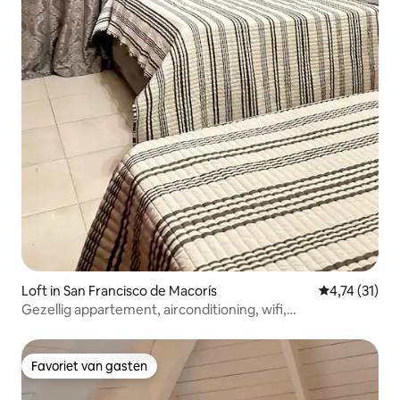
Loft in San Francisco de Macorís
Gemiddelde b
4,74 (31)
Gezellig appartement, airconditioning, wifi,
parkeergelegenheid. Dicht bij alles.
Favoriet van gasten
Favoriet van gasten