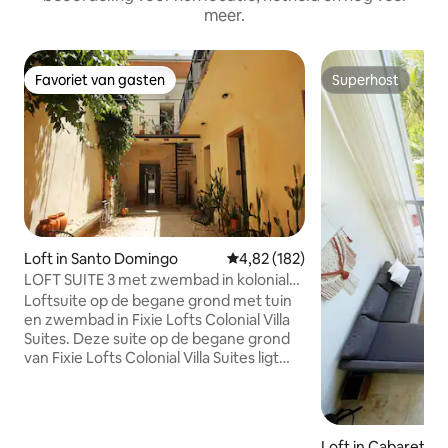
meer.
Favoriet van gasten
Superhost
Favoriet van gasten
Superhost
Loft in Santo Domingo
Gemiddelde beoordeling van 4,8
4,82 (182)
LOFT SUITE 3 met zwembad in koloniale
villa
Loftsuite op de begane grond met tuin
en zwembad in Fixie Lofts Colonial Villa
Suites. Deze suite op de begane grond
van Fixie Lofts Colonial Villa Suites ligt
het dichtst bij het zwembad en biedt
directe toegang. Twee industriële
deuren leiden naar de slaapkamer, met
een queensize bed, een ventilator en
Loft in Cabarete