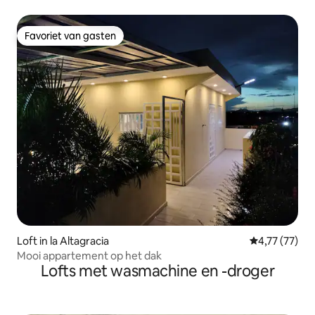
España | Koppels
Favoriet van gasten
Favoriet van gasten
Loft in la Altagracia
Gemiddelde be
4,77 (77)
Mooi appartement op het dak
Lofts met wasmachine en -droger