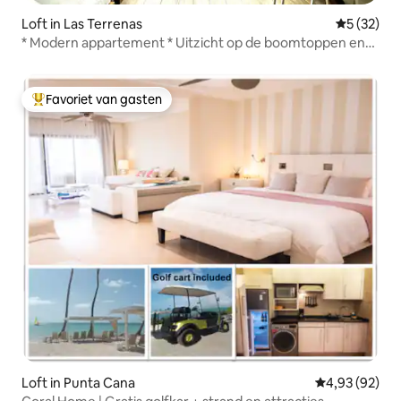
Loft in Las Terrenas
Gemiddelde
5 (32)
* Modern appartement * Uitzicht op de boomtoppen en
de oceaan!
Favoriet van gasten
Topfavoriet van gasten
Loft in Punta Cana
Gemiddelde be
4,93 (92)