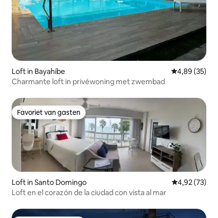
Loft in Bayahíbe
Gemiddelde be
4,89 (35)
Charmante loft in privéwoning met zwembad
Favoriet van gasten
Favoriet van gasten
Loft in Santo Domingo
Gemiddelde be
4,92 (73)
Loft en el corazón de la ciudad con vista al mar