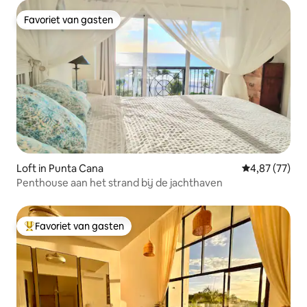
Favoriet van gasten
Favoriet van gasten
Loft in Punta Cana
Gemiddelde be
4,87 (77)
Penthouse aan het strand bij de jachthaven
Favoriet van gasten
Topfavoriet van gasten