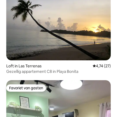
Loft in Las Terrenas
Gemiddelde be
4,74 (27)
Gezellig appartement C8 in Playa Bonita
Favoriet van gasten
Favoriet van gasten