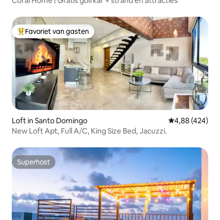
Coral Home | Gratis golfkar + strand en attracties
Favoriet van gasten
Topfavoriet van gasten
Loft in Santo Domingo
Gemiddelde beo
4,88 (424)
New Loft Apt, Full A/C, King Size Bed, Jacuzzi.
Superhost
Superhost