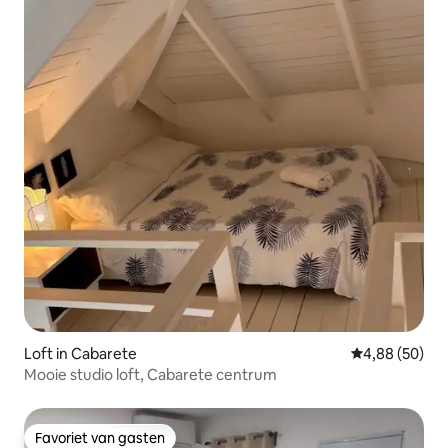
Loft in Cabarete
Gemiddelde be
4,88 (50)
Mooie studio loft, Cabarete centrum
Favoriet van gasten
Favoriet van gasten