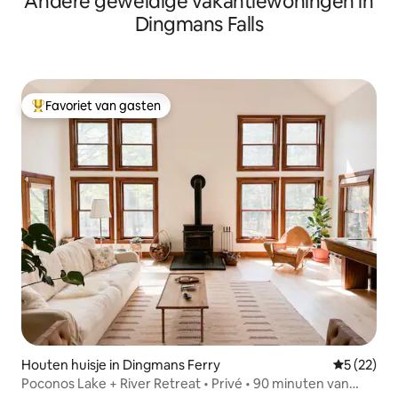
Andere geweldige vakantiewoningen in
Dingmans Falls
Favoriet van gasten
Topfavoriet van gasten
Houten huisje in Dingmans Ferry
Gemiddelde
5 (22)
Poconos Lake + River Retreat • Privé • 90 minuten van