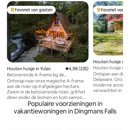
Favoriet van gasten
Favoriet van g
Topfavoriet van gasten
Topfavoriet van 
Houten huisje in M
Houten huisje aan
Houten huisje in Yulan
Gemiddelde beoordeling van 4,9
4,98 (235)
Ontspan aan de oe
Betoverende A-frame bij de
Delaware. Onze gez
rivier|Vuurplaats|Magisch bos
Ontsnap naar onze magische A-frame
moderne accommod
aan de rivier op 4 afgelegen hectare.
verwachten in een
Zwem in de betoverende rivier, grill het
combinatie met d
diner onder de bomen en kom samen
die dit vakantiehui
Populaire voorzieningen in
rond de vuurplaats onder fonkelende
droom maken die
lichtslingers en een hemel bezaaid met
vakantiewoningen in Dingmans Falls
Binnenvoorziening
eindeloze sterren. Bekijk herten,
wifi, tv met kabel
adelaars en vuurvliegjes terwijl je
koffiezetapparaat
ontspant in deze gezellige hut met 2
wasmachine/droger