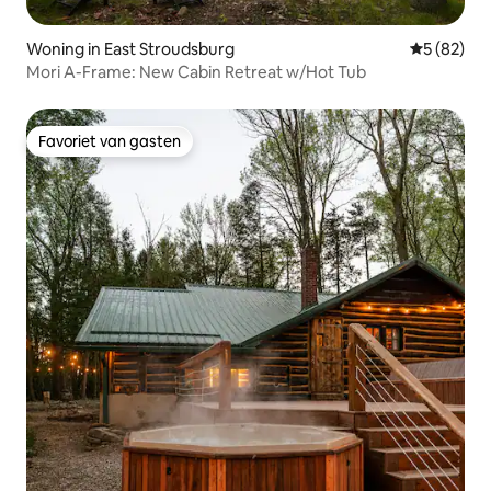
Woning in East Stroudsburg
Gemiddelde
5 (82)
Mori A-Frame: New Cabin Retreat w/Hot Tub
Favoriet van gasten
Favoriet van gasten