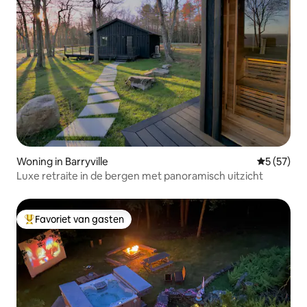
Woning in Barryville
Gemiddelde
5 (57)
Luxe retraite in de bergen met panoramisch uitzicht
Favoriet van gasten
Topfavoriet van gasten