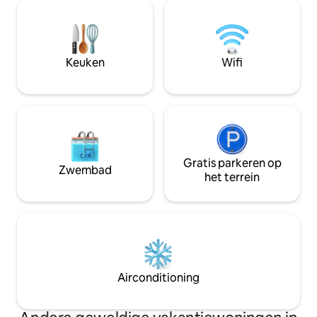
slaapkamers. Perfect voor koppels,
potten en pannen,
natuurliefhebbers en iedereen die op
handdoeken en b
zoek is naar een rustig toevluchtsoord.
inbegrepen in het v
Op enkele minuten van schilderachtige
Buitenvoorziening
wandelingen en avonturen op de
Keuken
Wifi
grill, houtkachel,
Delaware River die diep verbonden zijn
privétoegang tot de
met de natuur - vertrek met het gevoel
dat je uit een sprookjesboek bent
gestapt.
Gratis parkeren op
Zwembad
het terrein
Airconditioning