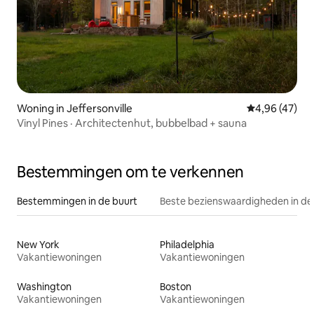
Woning in Jeffersonville
Gemiddelde be
4,96 (47)
Vinyl Pines · Architectenhut, bubbelbad + sauna
Bestemmingen om te verkennen
Bestemmingen in de buurt
Beste bezienswaardigheden in de
New York
Philadelphia
Vakantiewoningen
Vakantiewoningen
Washington
Boston
Vakantiewoningen
Vakantiewoningen