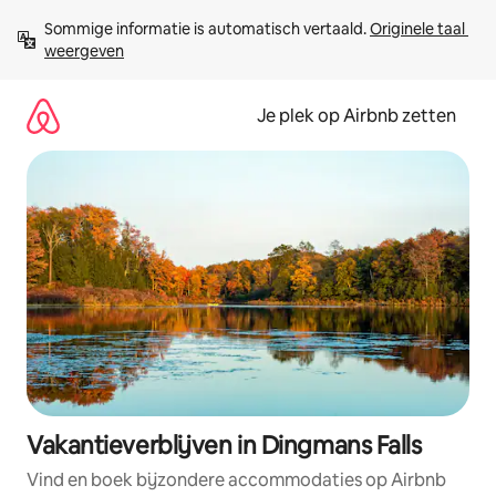
Ga
Sommige informatie is automatisch vertaald. 
Originele taal 
direct
weergeven
naar
inhoud
Je plek op Airbnb zetten
Vakantieverblijven in Dingmans Falls
Vind en boek bijzondere accommodaties op Airbnb