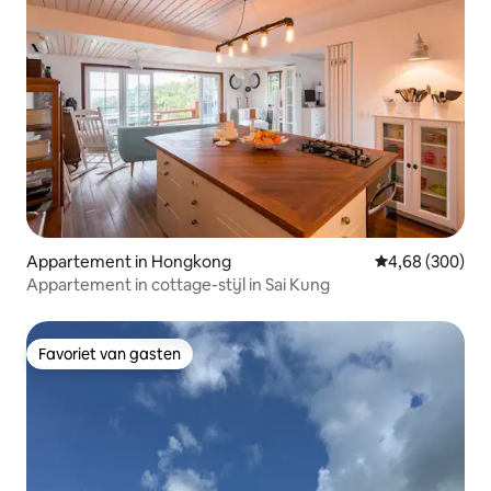
Appartement in Hongkong
Gemiddelde beo
4,68 (300)
Appartement in cottage-stijl in Sai Kung
Favoriet van gasten
Favoriet van gasten