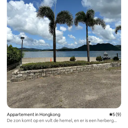
Appartement in Hongkong
Gemiddeld
5 (9)
De zon komt op en vult de hemel, en er is een herberg
aan de kant van de weg