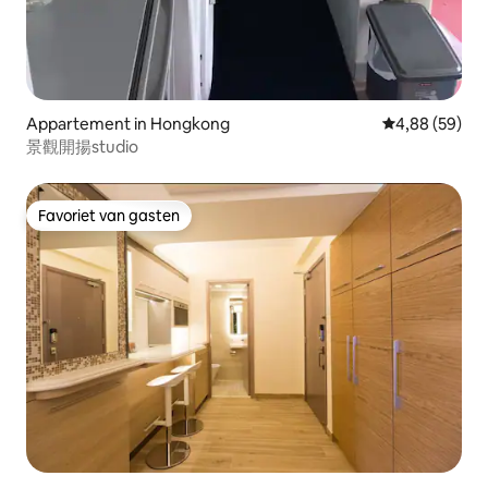
Appartement in Hongkong
Gemiddelde be
4,88 (59)
景觀開揚studio
Favoriet van gasten
Favoriet van gasten