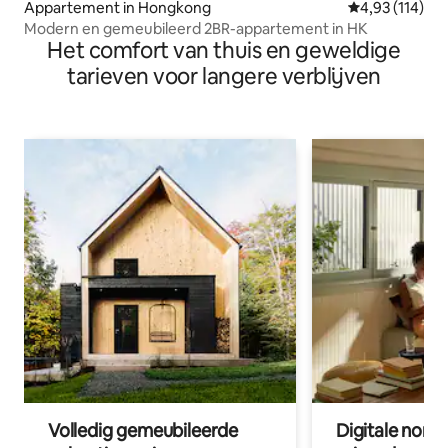
Appartement in Hongkong
Gemiddelde beo
4,93 (114)
Modern en gemeubileerd 2BR-appartement in HK
Het comfort van thuis en geweldige
tarieven voor langere verblijven
Volledig gemeubileerde
Digitale nom