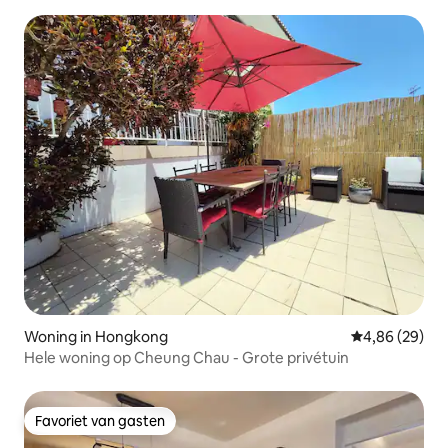
Woning in Hongkong
Gemiddelde be
4,86 (29)
Hele woning op Cheung Chau - Grote privétuin
Favoriet van gasten
Favoriet van gasten