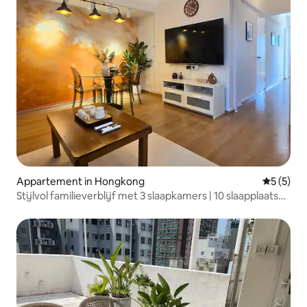
Appartement in Hongkong
Gemiddeld
5 (5)
Stijlvol familieverblijf met 3 slaapkamers | 10 slaapplaatsen
| Hart van TST