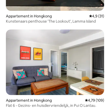
Appartement in Hongkong
Gemiddelde 
4,9 (31)
Kunstenaars penthouse 'The Lookout', Lamma Island
Appartement in Hongkong
Gemiddelde beo
4,79 (109)
Flat 6 - Gezins- en huisdiervriendelijk, in Pui O Lantau.