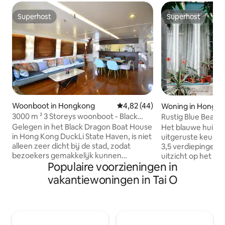
Superhost
Superhost
Superhost
Superhost
Woonboot in Hongkong
Gemiddelde beoordeling van 4,
4,82 (44)
Woning in Hongk
3000 m ² 3 Storeys woonboot - Black
Rustig Blue Beach
Dragon
Gelegen in het Black Dragon Boat House
Het blauwe huis he
in Hong Kong DuckLi State Haven, is niet
uitgeruste keuken
alleen zeer dicht bij de stad, zodat
3,5 verdiepingen 
bezoekers gemakkelijk kunnen
uitzicht op het str
Populaire voorzieningen in
navigeren tussen de bruisende stad en
heeft queensize 
de rustige zeehaven, maar ook dicht bij
volwassenen, plu
vakantiewoningen in Tai O
het beroemde marinepark, de metro
zithoeken. Op slechts 5 minuten lopen
kan bereiken en de Hong Kong
van Puio Beach w
vissershavenkenmerken kunnen
genieten van wate
gebruiken om de boot te vervoeren, het
natuurpaden en wa
proces zelf is een klein avontuur vol
soorten restaurant