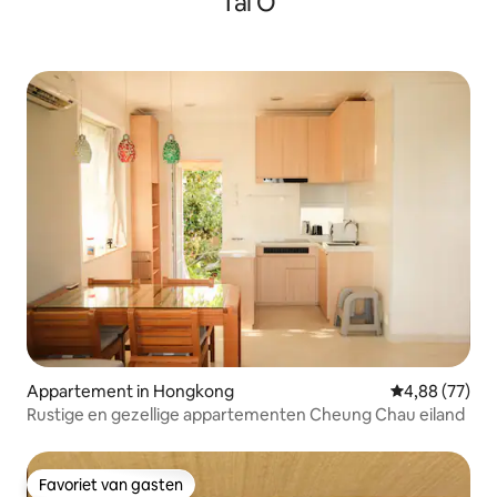
Tai O
Appartement in Hongkong
Gemiddelde be
4,88 (77)
Rustige en gezellige appartementen Cheung Chau eiland
Favoriet van gasten
Favoriet van gasten