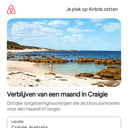
Ga
direct
Je plek op Airbnb zetten
naar
inhoud
Verblijven van een maand in Craigie
Ontdek langetermijnwoningen die als thuis aanvoelen
voor een maand of langer.
Locatie
Wanneer er resultaten beschikbaar zijn, maak je een keuze met 