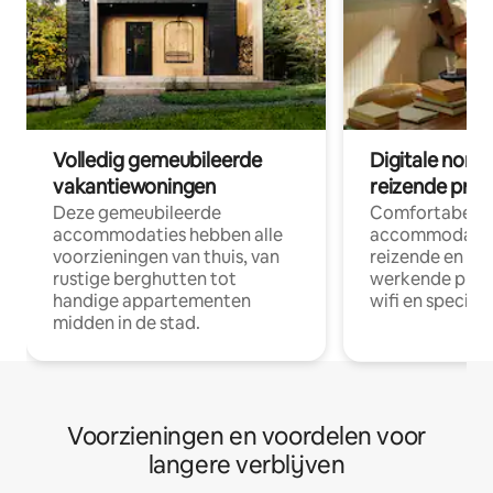
Volledig gemeubileerde
Digitale nom
vakantiewoningen
reizende prof
Deze gemeubileerde
Comfortabele
accommodaties hebben alle
accommodatie
voorzieningen van thuis, van
reizende en op
rustige berghutten tot
werkende profe
handige appartementen
wifi en special
midden in de stad.
Voorzieningen en voordelen voor
langere verblijven