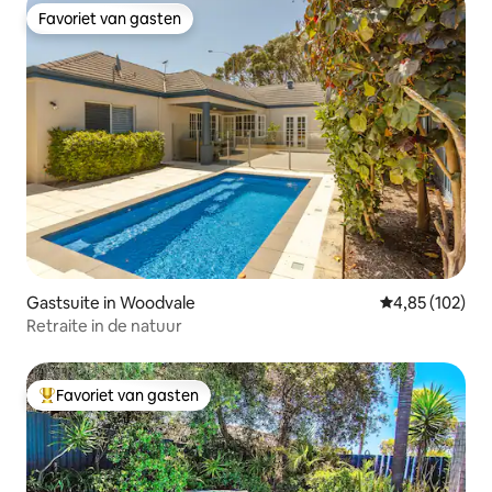
Favoriet van gasten
Favoriet van gasten
Gastsuite in Woodvale
Gemiddelde beo
4,85 (102)
Retraite in de natuur
Favoriet van gasten
Topfavoriet van gasten