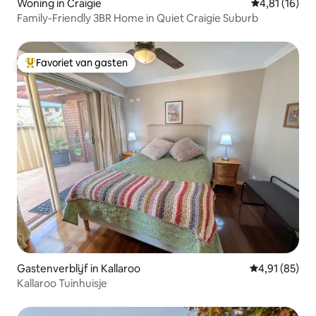
Woning in Craigie
Gemiddelde b
4,81 (16)
Family-Friendly 3BR Home in Quiet Craigie Suburb
Favoriet van gasten
Topfavoriet van gasten
Gastenverblijf in Kallaroo
Gemiddelde be
4,91 (85)
Kallaroo Tuinhuisje