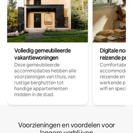
Volledig gemeubileerde
Digitale nom
vakantiewoningen
reizende prof
Deze gemeubileerde
Comfortabele
accommodaties hebben alle
accommodatie
voorzieningen van thuis, van
reizende en op
rustige berghutten tot
werkende profe
handige appartementen
wifi en special
midden in de stad.
Voorzieningen en voordelen voor
langere verblijven