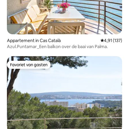
Appartement in Cas Català
Gemiddelde be
4,91 (137)
Azul.Puntamar_Een balkon over de baai van Palma.
Favoriet van gasten
Favoriet van gasten