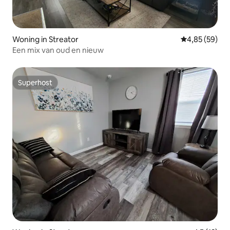
Woning in Streator
Gemiddelde be
4,85 (59)
Een mix van oud en nieuw
Superhost
Superhost