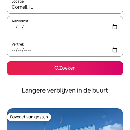
Locatie
Wanneer er resultaten beschikbaar zijn, maak je een keuze met 
Aankomst
Vertrek
Zoeken
Langere verblijven in de buurt
Favoriet van gasten
Favoriet van gasten