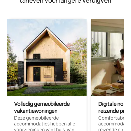
tarieven voor langere verblijven
Volledig gemeubileerde
Digitale nom
vakantiewoningen
reizende prof
Deze gemeubileerde
Comfortabele
accommodaties hebben alle
accommodatie
voorzieningen van thuis, van
reizende en op