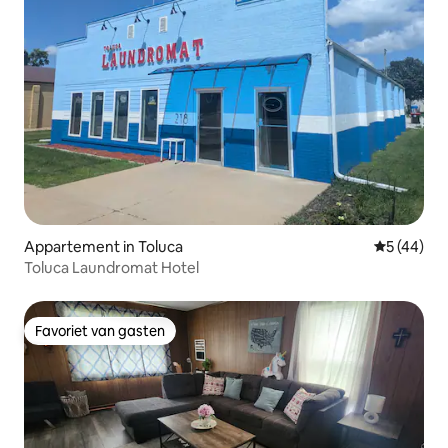
Appartement in Toluca
Gemiddelde
5 (44)
Toluca Laundromat Hotel
Favoriet van gasten
Favoriet van gasten