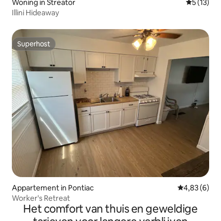
Woning in Streator
Gemiddeld
5 (13)
Illini Hideaway
Superhost
Superhost
Appartement in Pontiac
Gemiddelde b
4,83 (6)
Worker's Retreat
Het comfort van thuis en geweldige