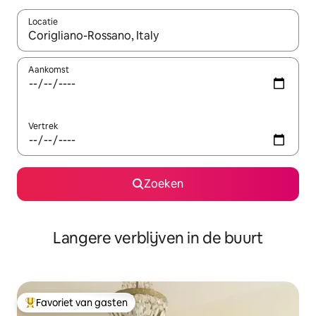
Locatie
Wanneer er resultaten beschikbaar zijn, maak je een keuze met 
Aankomst
Vertrek
Zoeken
Langere verblijven in de buurt
Favoriet van gasten
Topfavoriet van gasten