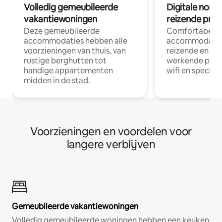
Volledig gemeubileerde
Digitale nom
vakantiewoningen
reizende prof
Deze gemeubileerde
Comfortabele
accommodaties hebben alle
accommodatie
voorzieningen van thuis, van
reizende en op
rustige berghutten tot
werkende profe
handige appartementen
wifi en special
midden in de stad.
Voorzieningen en voordelen voor
langere verblijven
Gemeubileerde vakantiewoningen
Volledig gemeubileerde woningen hebben een keuken