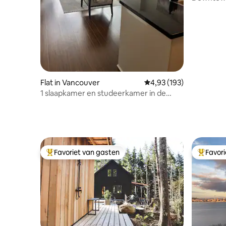
Sound Vi
Flat in Vancouver
Gemiddelde beoordeling
4,93 (193)
1 slaapkamer en studeerkamer in de
binnenstad, parkeergelegenheid,
fitnessruimte, zwembad, Skytrain
Favoriet van gasten
Favor
Topfavoriet van gasten
Topfavor