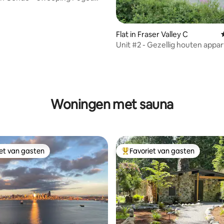
ews
Flat in Fraser Valley C
Unit #2 - Gezellig houten app
met sauna!
 van 4,93 op 5, 193 recensies
Woningen met sauna
iet van gasten
Favoriet van gasten
iet van gasten
Topfavoriet van gasten