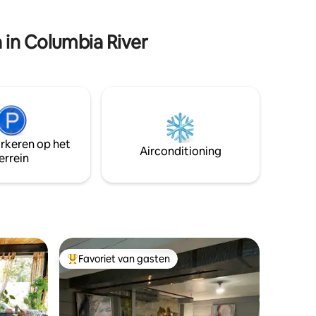
r Canyon
grote terras, je favoriete maaltijden
den in de
bereiden of gezellig bij de vuurplaats. Dit
is het perfecte uitje voor koppels die van
in Columbia River
de natuur en comfort houden.
baby's
arkeren op het
Airconditioning
errein
Favoriet van gasten
Topfavoriet van gasten