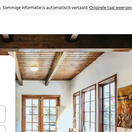
Sommige informatie is automatisch vertaald. 
Originele taal weerge
t
een keuze met je de pijltjestoetsen omhoog en omlaag, óf door te tikk