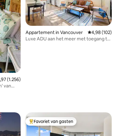
ecensies
Appartement in Vancouver
Gemiddelde beoordeling
4,98 (102)
Luxe ADU aan het meer met toegang tot
Pickleball Ct.
iddelde beoordeling van 4,97 op 5, 1.256 recensies
,97 (1.256)
m' van
Favoriet van gasten
Topfavoriet van gasten