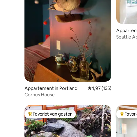
Apparteme
Seattle A
Loop naar
Appartement in Portland
Gemiddelde beoordeling
4,97 (135)
Cornus House
Favoriet van gasten
Favor
Topfavoriet van gasten
Topfavor