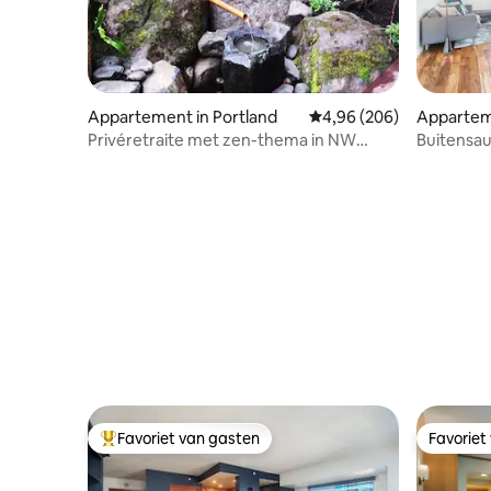
Appartement in Portland
Gemiddelde beoordeling
4,96 (206)
Apparteme
Privéretraite met zen-thema in NW
Buitensau
Portland.
bovenste 
Favoriet van gasten
Favoriet
Topfavoriet van gasten
Favoriet