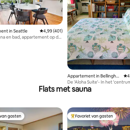
 van 4,96 op 5, 206 recensies
nt in Seattle
Gemiddelde beoordeling van 4,99 op 5, 401 r
4,99 (401)
na en bad, appartement op de
verdieping
Appartement in Bellingha
Gem
4
m
De 'Aloha Suite'- In het 'centru
Flats met sauna
Whatcom County
 van gasten
Favoriet van gasten
 van gasten
Topfavoriet van gasten