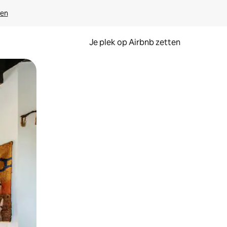
ven
Je plek op Airbnb zetten
en of swipen.