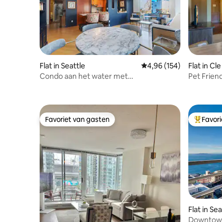
Flat in Seattle
Gemiddelde beoordeling
4,96 (154)
Flat in Cl
Condo aan het water met
Pet Frien
parkeergelegenheid in het centrum van
Suncadia!
Pike Place!
Favoriet van gasten
Favor
Favoriet van gasten
Topfavor
Flat in Sea
Downtown