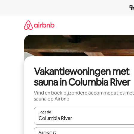
Ga
direct
naar
inhoud
Vakantiewoningen met
sauna in Columbia River
Vind en boek bijzondere accommodaties me
sauna op Airbnb
Locatie
Wanneer er resultaten beschikbaar zijn, maak je 
Aankomst