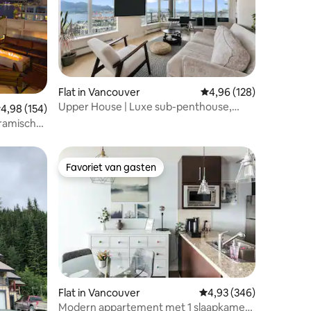
ecensies
Flat in Vancouver
Gemiddelde beoordeling
4,96 (128)
Upper House | Luxe sub-penthouse,
emiddelde beoordeling van 4,98 op 5, 154 recensies
4,98 (154)
prachtig uitzicht
ramisch
Favoriet van gasten
Favoriet van gasten
Flat in Vancouver
Gemiddelde beoordeling
4,93 (346)
ecensies
Modern appartement met 1 slaapkamer