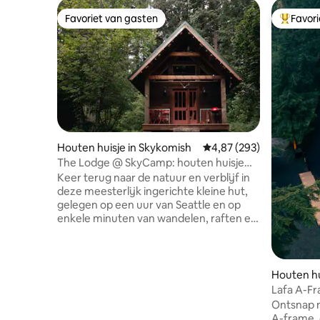
Favoriet van gasten
Favor
Favoriet van gasten
Topfavor
Houten huisje in Skykomish
Gemiddelde beoordeling
4,87 (293)
The Lodge @ SkyCamp: houten huisje
met bubbelbad
Keer terug naar de natuur en verblijf in
deze meesterlijk ingerichte kleine hut,
gelegen op een uur van Seattle en op
enkele minuten van wandelen, raften en
skiën van wereldklasse bij Stevens Pass.
Of ontspan gewoon op het terrein van
SkyCamp, waar je een natuurpad,
gemeenschappelijke vuurplaats,
Houten hu
picknicktafel, sauna en hangmat vindt.
Lafa A-Fr
De lodge beschikt over een bubbelbad,
Ontsnap 
queensize bed, een loft met twee
A-frame, 