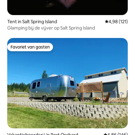
Tent in Salt Spring Island
Gemiddelde beo
4,98 (121)
Glamping bij de vijver op Salt Spring Island
Favoriet van gasten
Favoriet van gasten
Vakantieboerderij in Port Orchard
Gemiddelde beo
4,86 (146)