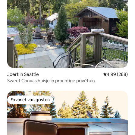
Joert in Seattle
Gemiddelde beo
4,99 (268)
Sweet Canvas huisje in prachtige privétuin
Favoriet van gasten
Favoriet van gasten