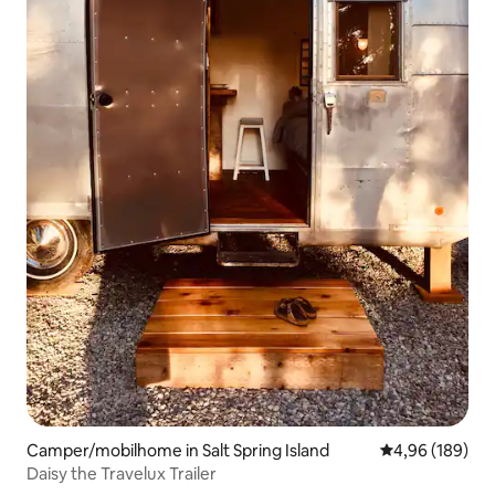
Camper/mobilhome in Salt Spring Island
Gemiddelde beo
4,96 (189)
Daisy the Travelux Trailer