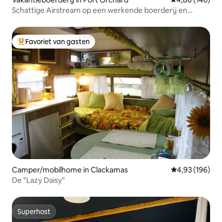
Schattige Airstream op een werkende boerderij en
brouwerij!
Favoriet van gasten
Topfavoriet van gasten
Camper/mobilhome in Clackamas
Gemiddelde beo
4,93 (196)
De "Lazy Daisy"
Superhost
Superhost