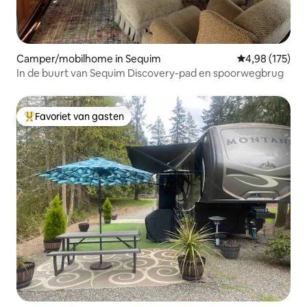
Camper/mobilhome in Sequim
Gemiddelde beo
4,98 (175)
In de buurt van Sequim Discovery-pad en spoorwegbrug
Favoriet van gasten
Topfavoriet van gasten