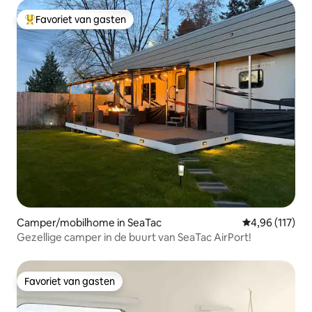
Favoriet van gasten
Topfavoriet van gasten
Camper/mobilhome in SeaTac
Gemiddelde beo
4,96 (117)
Gezellige camper in de buurt van SeaTac AirPort!
Favoriet van gasten
Favoriet van gasten