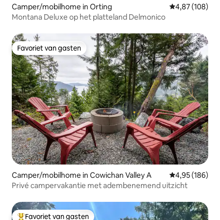
Camper/mobilhome in Orting
Gemiddelde beo
4,87 (108)
Montana Deluxe op het platteland Delmonico
Favoriet van gasten
Favoriet van gasten
Camper/mobilhome in Cowichan Valley A
Gemiddelde beo
4,95 (186)
Privé campervakantie met adembenemend uitzicht
Favoriet van gasten