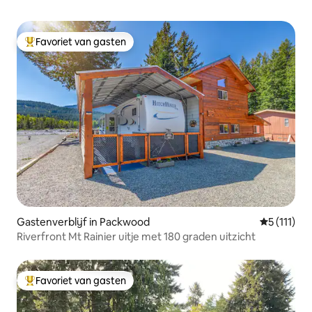
Favoriet van gasten
Topfavoriet van gasten
Gastenverblijf in Packwood
Gemiddelde
5 (111)
Riverfront Mt Rainier uitje met 180 graden uitzicht
Favoriet van gasten
Topfavoriet van gasten