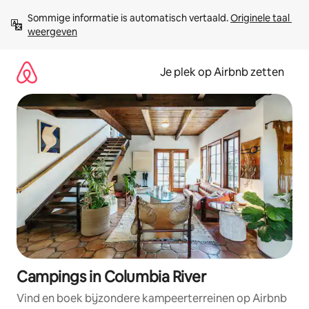
Ga
Sommige informatie is automatisch vertaald. 
Originele taal 
direct
weergeven
naar
inhoud
Je plek op Airbnb zetten
Campings in Columbia River
Vind en boek bijzondere kampeerterreinen op Airbnb