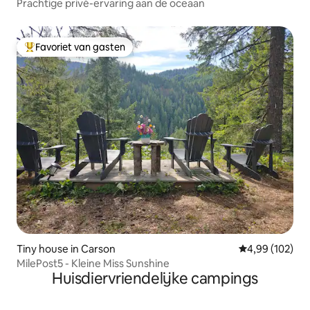
Prachtige privé-ervaring aan de oceaan
Favoriet van gasten
Topfavoriet van gasten
Tiny house in Carson
Gemiddelde beo
4,99 (102)
MilePost5 - Kleine Miss Sunshine
Huisdiervriendelijke campings