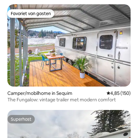
Favoriet van gasten
Favoriet van gasten
Camper/mobilhome in Sequim
Gemiddelde beo
4,85 (150)
The Fungalow: vintage trailer met modern comfort
Superhost
Superhost