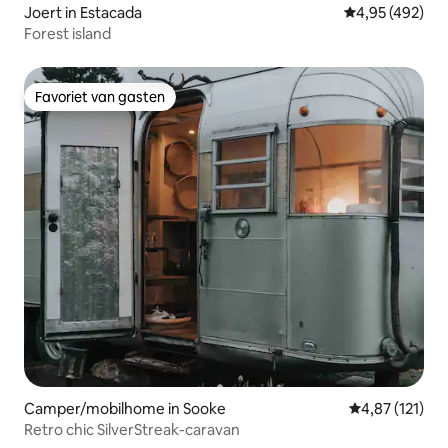
Joert in Estacada
Gemiddelde beo
4,95 (492)
Forest island
Favoriet van gasten
Favoriet van gasten
Camper/mobilhome in Sooke
Gemiddelde be
4,87 (121)
Retro chic SilverStreak-caravan