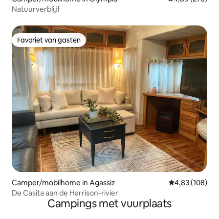
Natuurverblijf
Favoriet van gasten
Favoriet van gasten
Camper/mobilhome in Agassiz
Gemiddelde beo
4,83 (108)
De Casita aan de Harrison-rivier
Campings met vuurplaats