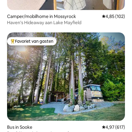
Camper/mobilhome in Mossyrock
Gemiddelde beo
4,85 (102)
Haven's Hideaway aan Lake Mayfield
Favoriet van gasten
Topfavoriet van gasten
Bus in Sooke
Gemiddelde beo
4,97 (617)