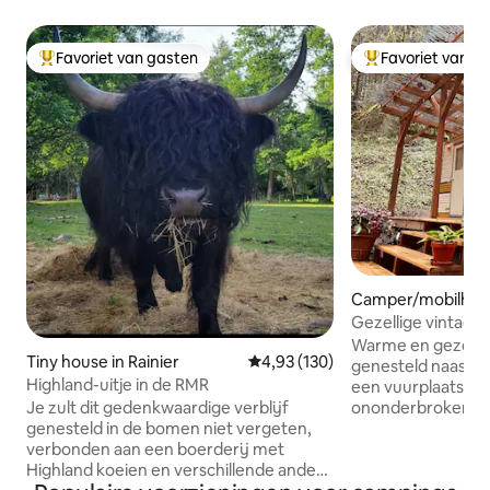
Favoriet van gasten
Favoriet van g
Topfavoriet van gasten
Topfavoriet van 
Camper/mobilhome
and
Gezellige vintage
van Portland.
Warme en gezellige
Tiny house in Rainier
Gemiddelde beoordeling van 4,9
4,93 (130)
genesteld naast Forest P
Highland-uitje in de RMR
een vuurplaats, ov
ononderbroken uit
Je zult dit gedenkwaardige verblijf
een warm, dromer
genesteld in de bomen niet vergeten,
naar het centrum 
verbonden aan een boerderij met
rideshare of bus.
Highland koeien en verschillende andere