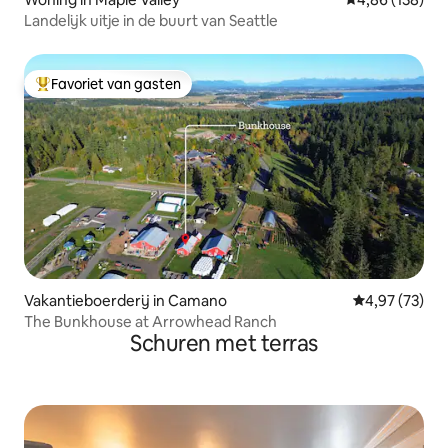
Landelijk uitje in de buurt van Seattle
Favoriet van gasten
Topfavoriet van gasten
Vakantieboerderij in Camano
Gemiddelde be
4,97 (73)
The Bunkhouse at Arrowhead Ranch
Schuren met terras