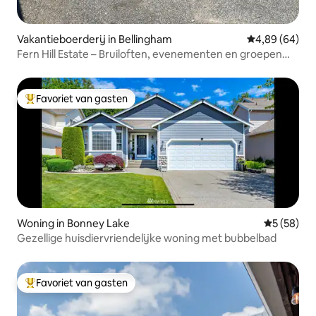
Vakantieboerderij in Bellingham
Gemiddelde be
4,89 (64)
Fern Hill Estate – Bruiloften, evenementen en groepen
vanaf 16 gasten
Favoriet van gasten
Topfavoriet van gasten
Woning in Bonney Lake
Gemiddelde
5 (58)
Gezellige huisdiervriendelijke woning met bubbelbad
Favoriet van gasten
Topfavoriet van gasten