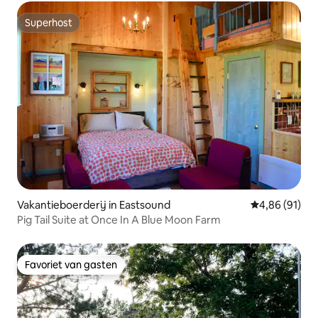
Superhost
Superhost
Vakantieboerderij in Eastsound
Gemiddelde be
4,86 (91)
Pig Tail Suite at Once In A Blue Moon Farm
Favoriet van gasten
Favoriet van gasten