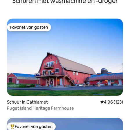
Schuren met wasmachine en -droger
Favoriet van gasten
Favoriet van gasten
Schuur in Cathlamet
Gemiddelde beo
4,96 (123)
Puget Island Heritage Farmhouse
Favoriet van gasten
Topfavoriet van gasten