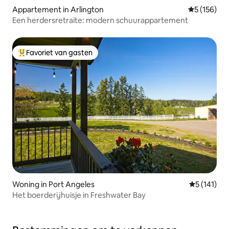
Appartement in Arlington
Gemiddelde 
5 (156)
Een herdersretraite: modern schuurappartement
Favoriet van gasten
Topfavoriet van gasten
Woning in Port Angeles
Gemiddelde
5 (141)
Het boerderijhuisje in Freshwater Bay