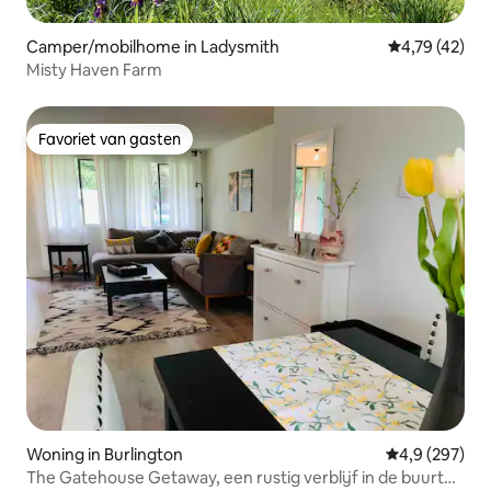
Camper/mobilhome in Ladysmith
Gemiddelde be
4,79 (42)
Misty Haven Farm
Favoriet van gasten
Favoriet van gasten
Woning in Burlington
Gemiddelde be
4,9 (297)
The Gatehouse Getaway, een rustig verblijf in de buurt