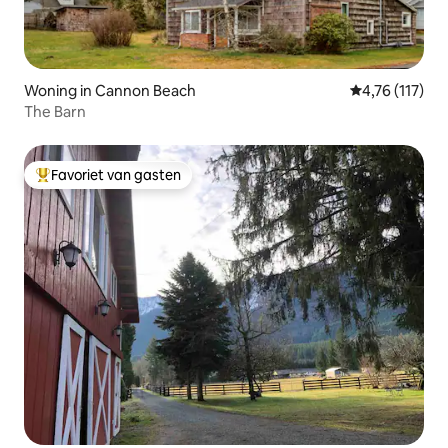
Woning in Cannon Beach
Gemiddelde be
4,76 (117)
The Barn
Favoriet van gasten
Topfavoriet van gasten