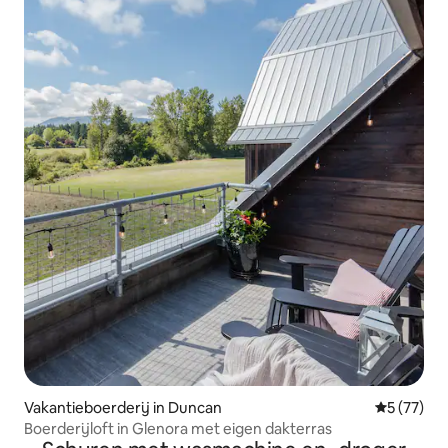
Vakantieboerderij in Duncan
Gemiddelde
5 (77)
Boerderijloft in Glenora met eigen dakterras