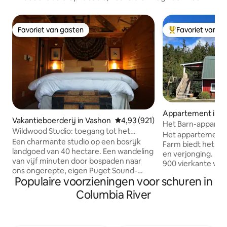
Favoriet van gasten
Favoriet van g
Favoriet van gasten
Topfavoriet van 
Appartement in P
Vakantieboerderij in Vashon
Gemiddelde beoordeling van 4,9
4,93 (921)
Het Barn-apparte
Wildwood Studio: toegang tot het
Ridge Farm
Het appartement 
strand, huisdieren, paarden
Een charmante studio op een bosrijk
Farm biedt het per
landgoed van 40 hectare. Een wandeling
en verjonging. Dit 
van vijf minuten door bospaden naar
900 vierkante voe
ons ongerepte, eigen Puget Sound-
gelegen op onze 1
Populaire voorzieningen voor schuren in
strand, of twee minuten rijden naar het
boerderij met prac
vuurtorenstrand bij Pt. Robinson Park.
Olympische bergen. Geniet va
Columbia River
Deze volledig ingerichte, lichte studio is
vriendelijke boerd
geschikt voor 2 personen in een
pad naar schildera
comfortabel queensize bed, heeft een
eetgelegenheden 