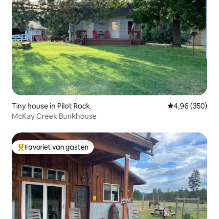
Tiny house in Pilot Rock
Gemiddelde beo
4,96 (350)
McKay Creek Bunkhouse
Favoriet van gasten
Topfavoriet van gasten