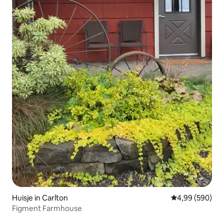
Huisje in Carlton
Gemiddelde beo
4,99 (590)
Figment Farmhouse