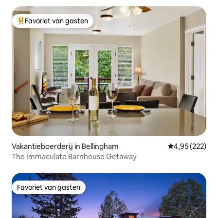
Favoriet van gasten
Topfavoriet van gasten
Vakantieboerderij in Bellingham
Gemiddelde beo
4,95 (222)
The Immaculate Barnhouse Getaway
Favoriet van gasten
Favoriet van gasten