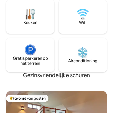
houtkachel (hout voorzien), een
op slechts 5 minute
complete keuken, bad met douche,
hectare beboste p
picknickplaats en propaanbarbecue.
zijn perfect voor 
Paarden grazen buiten je raam; wilde
golf of paardrijde
dieren zijn er in overvloed. Huisdieren
een klein stukje r
Keuken
Wifi
zijn welkom tegen een toeslag van $
het Olympisch schi
45/1 of $ 60/2. Een accommodatie
zonder roken.
Gratis parkeren op
Airconditioning
het terrein
Gezinsvriendelijke schuren
Favoriet van gasten
Topfavoriet van gasten