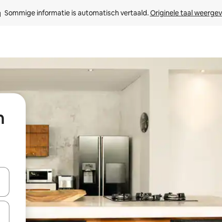
Sommige informatie is automatisch vertaald. 
Originele taal weerge
n
een keuze met je de pijltjestoetsen omhoog en omlaag, óf door te tikk