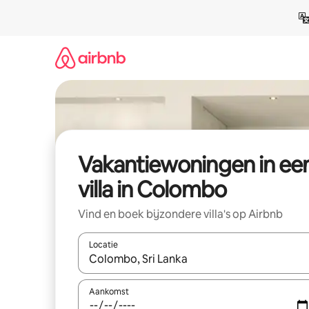
Ga
direct
naar
inhoud
Vakantiewoningen in ee
villa in Colombo
Vind en boek bijzondere villa's op Airbnb
Locatie
Wanneer er resultaten beschikbaar zijn, maak je 
Aankomst