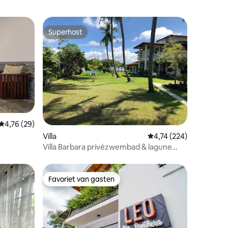
Superhost
Superhost
ecensies
Gemiddelde beoordeling van 4,76 op 5, 29 recensies
4,76 (29)
Villa
Gemiddelde beoordeling
4,74 (224)
Villa Barbara privézwembad & lagune
front SriLanka
Favoriet van gasten
Favoriet van gasten