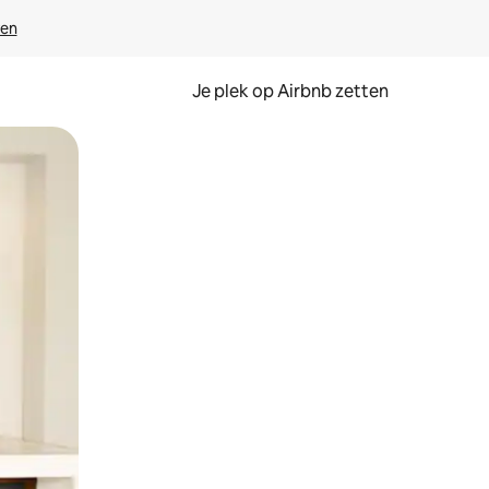
ven
Je plek op Airbnb zetten
en of swipen.