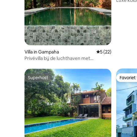
Luxe kolon
luchthav
Villa in Gampaha
Gemiddelde beoorde
5 (22)
Privévilla bij de luchthaven met
zwembad - Negombo
Superhost
Favoriet
Superhost
Favoriet