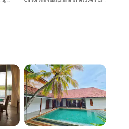
Clintonvilla 4 slaapkamers met zwembad
 bij
in de buurt van de luchthaven