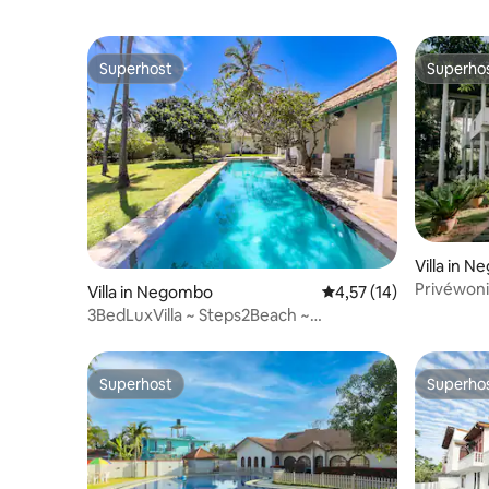
Superhost
Superho
Superhost
Superho
Villa in 
Privéwonin
Villa in Negombo
Gemiddelde beoordelin
4,57 (14)
slaapkame
3BedLuxVilla ~ Steps2Beach ~
luchthav
A'port20min ~ AC ~ Pool ~ G'den
Superhost
Superho
Superhost
Superho