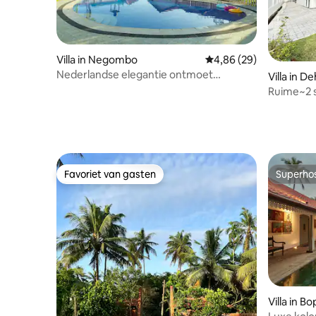
Villa in Negombo
Gemiddelde beoordelin
4,86 (29)
Nederlandse elegantie ontmoet
Villa in D
tropische luxe in Negombo
a
Ruime~2 
badkamer
strand~G
Favoriet van gasten
Superho
Favoriet van gasten
Superho
Villa in Bo