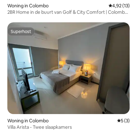
Woning in Colombo
Gemiddelde be
4,92 (13)
2BR Home in de buurt van Golf & City Comfort | Colombo
8
Superhost
Superhost
Woning in Colombo
Gemiddeld
5 (3)
Villa Arista - Twee slaapkamers