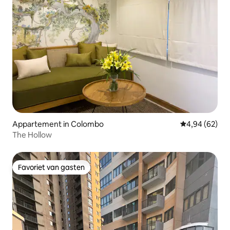
Appartement in Colombo
Gemiddelde be
4,94 (62)
The Hollow
Favoriet van gasten
Favoriet van gasten