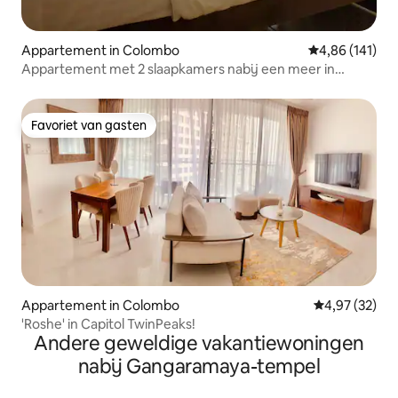
Appartement in Colombo
Gemiddelde beo
4,86 (141)
Appartement met 2 slaapkamers nabij een meer in
Colombo 3
Favoriet van gasten
Favoriet van gasten
Appartement in Colombo
Gemiddelde be
4,97 (32)
'Roshe' in Capitol TwinPeaks!
Andere geweldige vakantiewoningen
nabij Gangaramaya-tempel