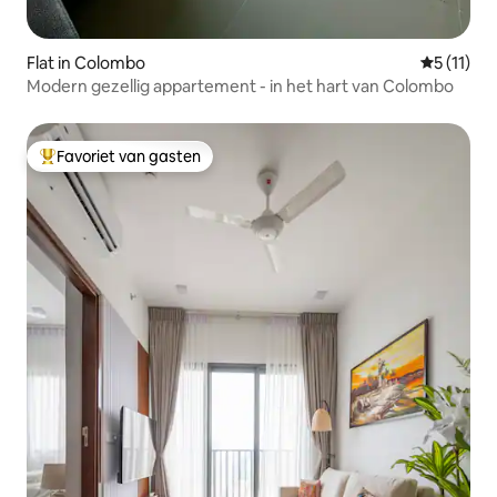
Flat in Colombo
Gemiddeld
5 (11)
Modern gezellig appartement - in het hart van Colombo
Favoriet van gasten
Topfavoriet van gasten