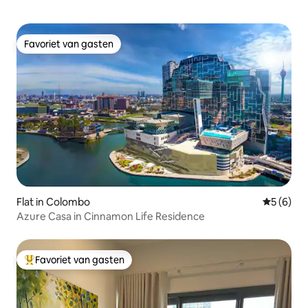
Favoriet van gasten
Favoriet van gasten
Flat in Colombo
Gemiddeld
5 (6)
Azure Casa in Cinnamon Life Residence
Favoriet van gasten
Topfavoriet van gasten