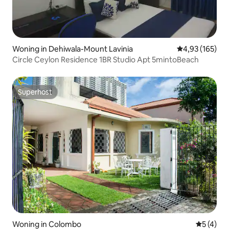
Woning in Dehiwala-Mount Lavinia
Gemiddelde beo
4,93 (165)
Circle Ceylon Residence 1BR Studio Apt 5mintoBeach
Superhost
Superhost
Woning in Colombo
Gemiddeld
5 (4)