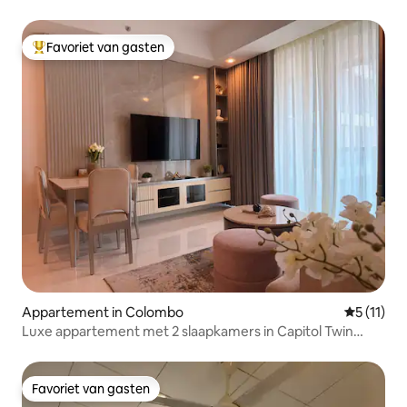
slaapkamers
Favoriet van gasten
Topfavoriet van gasten
Appartement in Colombo
Gemiddeld
5 (11)
Luxe appartement met 2 slaapkamers in Capitol Twin
Peaks Colombo
Favoriet van gasten
Favoriet van gasten