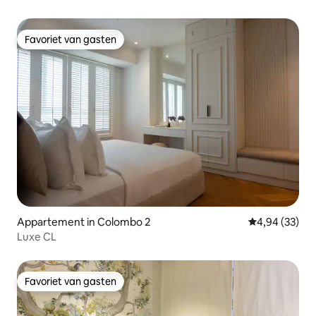
Favoriet van gasten
Favoriet van gasten
Appartement in Colombo 2
Gemiddelde be
4,94 (33)
Luxe CL
Favoriet van gasten
Favoriet van gasten