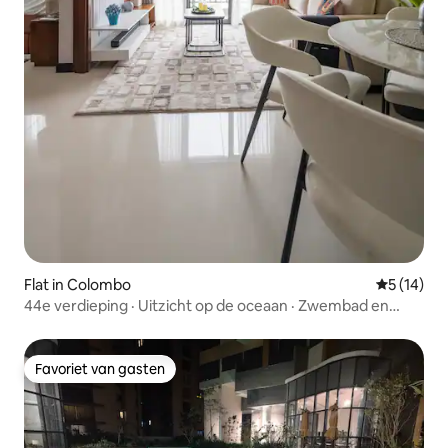
Flat in Colombo
Gemiddelde
5 (14)
44e verdieping · Uitzicht op de oceaan · Zwembad en
fitnessruimte · Stadscentrum
Favoriet van gasten
Favoriet van gasten