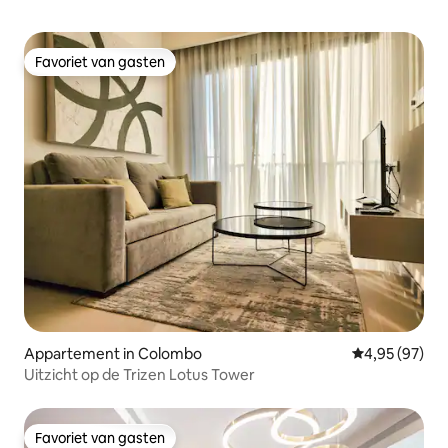
Favoriet van gasten
Favoriet van gasten
Appartement in Colombo
Gemiddelde be
4,95 (97)
Uitzicht op de Trizen Lotus Tower
Favoriet van gasten
Favoriet van gasten