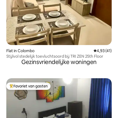
Flat in Colombo
Gemiddelde b
4,93 (41)
Stijlvol stedelijk toevluchtsoord bij TRI ZEN 25th Floor
Gezinsvriendelijke woningen
Favoriet van gasten
Topfavoriet van gasten