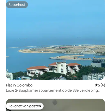
Superhost
Superhost
Flat in Colombo
Gemiddeld
5 (4)
Luxe 2-slaapkamerappartement op de 33e verdieping
met zeezicht, TwinPeaks Colombo
Favoriet van gasten
Favoriet van gasten