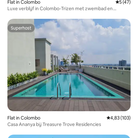
Flat in Colombo
Gemiddelde
5 (47)
Luxe verblijf in Colombo-Trizen met zwembad en
fitnessruimte
Superhost
Superhost
Flat in Colombo
Gemiddelde beo
4,83 (103)
Casa Ananya bij Treasure Trove Residencies