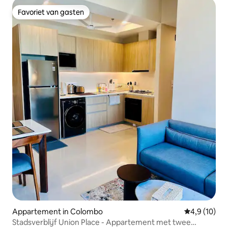
Favoriet van gasten
Favoriet van gasten
Appartement in Colombo
Gemiddelde b
4,9 (10)
Stadsverblijf Union Place - Appartement met twee