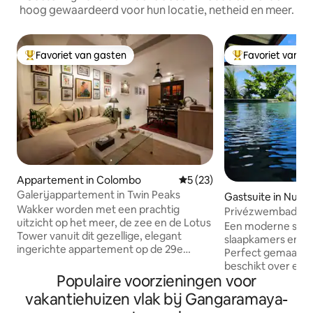
hoog gewaardeerd voor hun locatie, netheid en meer.
Favoriet van gasten
Favoriet van g
Topfavoriet van gasten
Topfavoriet van 
Appartement in Colombo
Gemiddelde beoordeling van
5 (23)
Galerijappartement in Twin Peaks
Gastsuite in Nug
Wakker worden met een prachtig
Privézwembad en 
uitzicht op het meer, de zee en de Lotus
Gezinsvriendelijk
Een moderne suite
Tower vanuit dit gezellige, elegant
slaapkamers en e
ingerichte appartement op de 29e
Perfect gemaakt v
verdieping in de meest trendy, centrale
beschikt over een
wijk van Colombo. Loop naar de beste
Populaire voorzieningen voor
een grote woon- 
bars, clubs, restaurants, cafés,
zwembad en jacuzz
vakantiehuizen vlak bij Gangaramaya-
winkelcentra, salons, luxe hotels,
eigen lift/trap. We