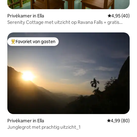
Privékamer in Ella
Gemiddelde be
4,95 (40)
Serenity Cottage met uitzicht op Ravana Falls + gratis
ontbijt
Favoriet van gasten
Topfavoriet van gasten
Privékamer in Ella
Gemiddelde be
4,99 (80)
Junglegrot met prachtig uitzicht_1