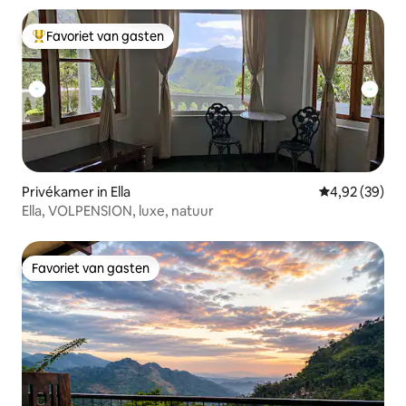
Favoriet van gasten
Topfavoriet van gasten
Privékamer in Ella
Gemiddelde be
4,92 (39)
Ella, VOLPENSION, luxe, natuur
Favoriet van gasten
Favoriet van gasten