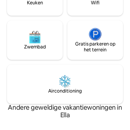
drukte van het dru
Keuken
Wifi
zijn voor een stel, een paar vrienden of
een gezin met kinderen.
Gratis parkeren op
Zwembad
het terrein
Airconditioning
Andere geweldige vakantiewoningen in
Ella