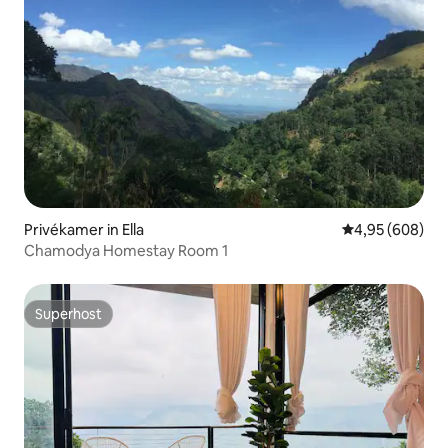
Privékamer in Ella
Gemiddelde beo
4,95 (608)
Chamodya Homestay Room 1
Superhost
Superhost