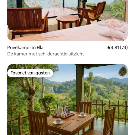
Privékamer in Ella
Gemiddelde be
4,81 (74)
De kamer met schilderachtig uitzicht
Favoriet van gasten
Favoriet van gasten