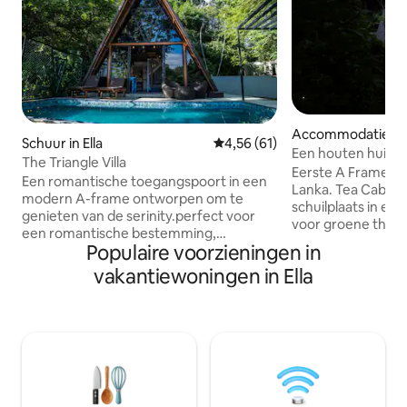
Accommodatie in E
Schuur in Ella
Gemiddelde beoordeling van 4,
4,56 (61)
Een houten huisj
The Triangle Villa
theehuisjes
Eerste A Frame-erva
Een romantische toegangspoort in een
Lanka. Tea Cabins is je perfecte
modern A-frame ontworpen om te
schuilplaats in ee
genieten van de serinity.perfect voor
voor groene thee.
een romantische bestemming,
afgelegen, onze 
Populaire voorzieningen in
vrienden, familie. Het prachtige
cabine nooit te ve
privézwembad, de ruime woonkamer en
vakantiewoningen in Ella
ontmoeten! Geniet van de unieke
de slaapkamers met uitzicht op de
ervaring, ga weg en
mistige bergen geven je een fris en
het privézwembad
energiek begin- en verkoelende einde
met ononderbroken uit
voor je dag. Persoonlijke butlerservice is
de trein vanuit de 
geregeld. De ruimte wordt uitgebreid
minuten lopen ko
met twee verdiepingen, waaronder
Nine Arch Bridge. Dit is je perfecte
twee bedden, twee badkamers en een
schuilplaats om t
ruime woon- en eetruimtes die geschikt