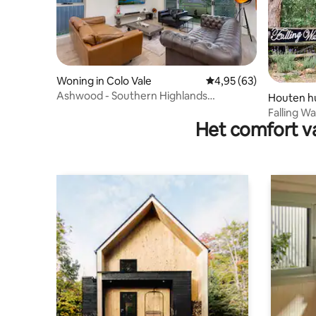
Woning in Colo Vale
Gemiddelde beoordelin
4,95 (63)
Ashwood - Southern Highlands
Houten hu
Countryside Home
Falling Wa
Het comfort va