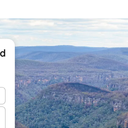
nd
een keuze met je de pijltjestoetsen omhoog en omlaag, óf door te tikk