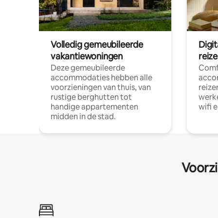
Volledig gemeubileerde
Digi
vakantiewoningen
reiz
Deze gemeubileerde
Comf
accommodaties hebben alle
acco
voorzieningen van thuis, van
reize
rustige berghutten tot
werke
handige appartementen
wifi 
midden in de stad.
Voorzi