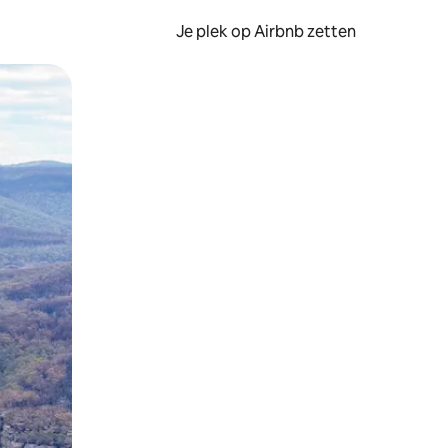
Je plek op Airbnb zetten
en of swipen.