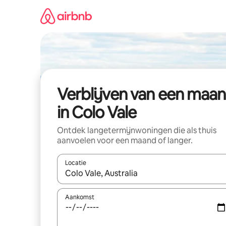
Ga
direct
naar
inhoud
Verblijven van een maa
in Colo Vale
Ontdek langetermijnwoningen die als thuis
aanvoelen voor een maand of langer.
Locatie
Wanneer er resultaten beschikbaar zijn, maak je 
Aankomst