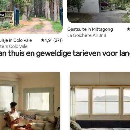
Gastsuite in Mittagong
G
g van 4,95 op 5, 63 recensies
La Goichère AirBnB
isje in Colo Vale
Gemiddelde beoordeling van 4,91 op 5, 271 r
4,91 (271)
ters Colo Vale
n thuis en geweldige tarieven voor lan