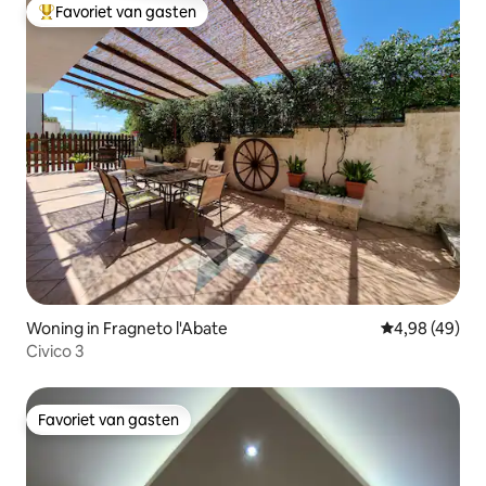
Favoriet van gasten
Topfavoriet van gasten
Woning in Fragneto l'Abate
Gemiddelde be
4,98 (49)
Civico 3
Favoriet van gasten
Favoriet van gasten