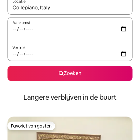
Locatie
Wanneer er resultaten beschikbaar zijn, maak je een keuze met 
Aankomst
Vertrek
Zoeken
Langere verblijven in de buurt
Favoriet van gasten
Favoriet van gasten