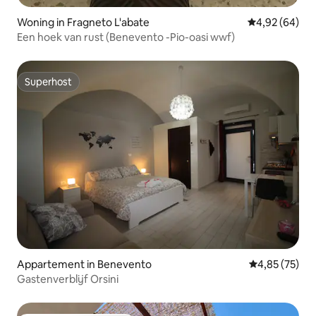
Woning in Fragneto L'abate
Gemiddelde be
4,92 (64)
Een hoek van rust (Benevento -Pio-oasi wwf)
Superhost
Superhost
Appartement in Benevento
Gemiddelde be
4,85 (75)
Gastenverblijf Orsini