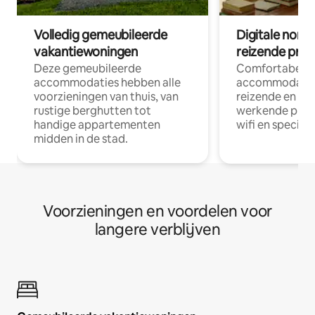
Volledig gemeubileerde
Digitale nom
vakantiewoningen
reizende prof
Deze gemeubileerde
Comfortabele
accommodaties hebben alle
accommodatie
voorzieningen van thuis, van
reizende en op
rustige berghutten tot
werkende profe
handige appartementen
wifi en special
midden in de stad.
Voorzieningen en voordelen voor
langere verblijven