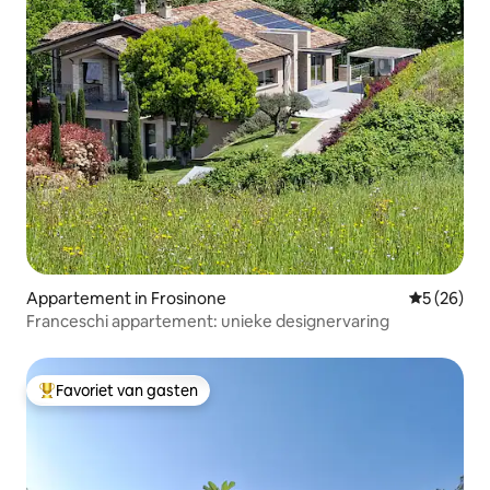
Appartement in Frosinone
Gemiddelde
5 (26)
Franceschi appartement: unieke designervaring
Favoriet van gasten
Topfavoriet van gasten