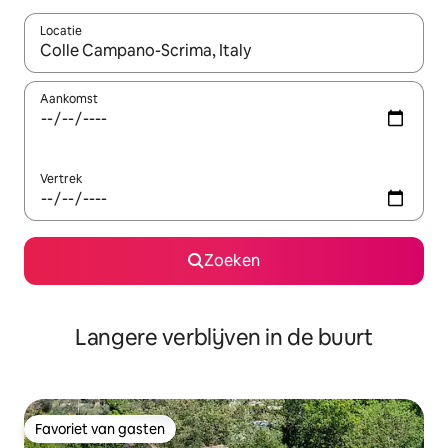
Locatie
Wanneer er resultaten beschikbaar zijn, maak je een keuze met 
Aankomst
Vertrek
Zoeken
Langere verblijven in de buurt
Favoriet van gasten
Favoriet van gasten