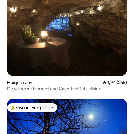
Huisje in Jay
Gemiddelde beo
4,94 (255)
De wildernis Homestead Cave-HotTub-Hiking
Favoriet van gasten
Topfavoriet van gasten