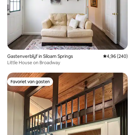
Gastenverblijf in Siloam Springs
Gemiddelde beo
4,96 (240)
Little House on Broadway
Favoriet van gasten
Favoriet van gasten