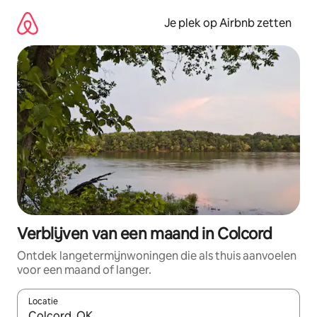
Ga
direct
Je plek op Airbnb zetten
naar
inhoud
Verblijven van een maand in Colcord
Ontdek langetermijnwoningen die als thuis aanvoelen
voor een maand of langer.
Locatie
Wanneer er resultaten beschikbaar zijn, maak je een keuze met 