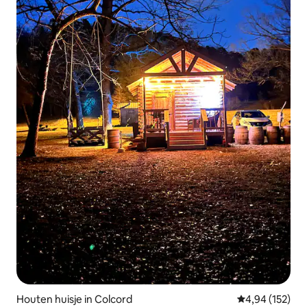
Houten huisje in Colcord
Gemiddelde beo
4,94 (152)