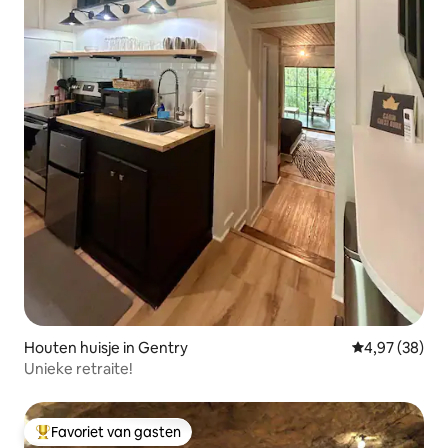
Houten huisje in Gentry
Gemiddelde be
4,97 (38)
Unieke retraite!
Favoriet van gasten
Topfavoriet van gasten