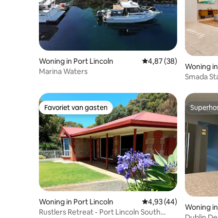
Woning in Port Lincoln
Gemiddelde beoordelin
4,87 (38)
Woning in
Marina Waters
Smada Sta
water, pe
Favoriet van gasten
Superho
Favoriet van gasten
Superho
Woning in Port Lincoln
Gemiddelde beoordelin
4,93 (44)
Woning in
Rustlers Retreat - Port Lincoln South
Dublin De