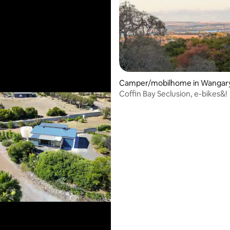
g van 4,87 op 5, 30 recensies
Camper/mobilhome in Wangar
Coffin Bay Seclusion, e-bikes&!