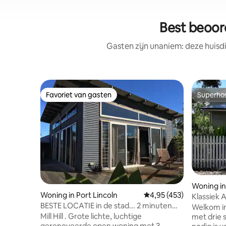
Best beoord
Gasten zijn unaniem: deze huisd
Favoriet van gasten
Superho
Favoriet van gasten
Superho
Woning in
Woning in Port Lincoln
Gemiddelde beoordeling
4,95 (453)
Klassiek A
BESTE LOCATIE in de stad... 2 minuten
lopen na
Welkom in
lopen overal
Mill Hill . Grote lichte, luchtige
met drie 
gerenoveerde open woning met 3