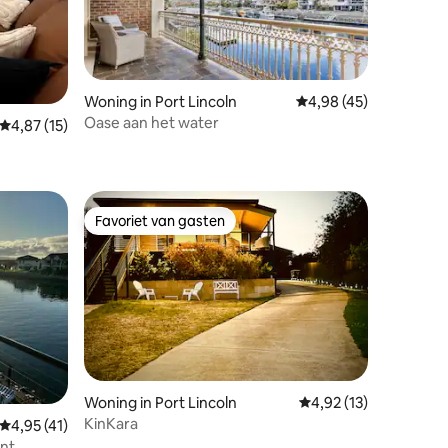
Woning in Port Lincoln
Gemiddelde beoordelin
4,98 (45)
Oase aan het water
Gemiddelde beoordeling van 4,87 op 5, 15 recensies
4,87 (15)
ecensies
Favoriet van gasten
Favoriet van gasten
Woning in Port Lincoln
Gemiddelde beoordeli
4,92 (13)
KinKara
ecensies
Gemiddelde beoordeling van 4,95 op 5, 41 recensies
4,95 (41)
ant