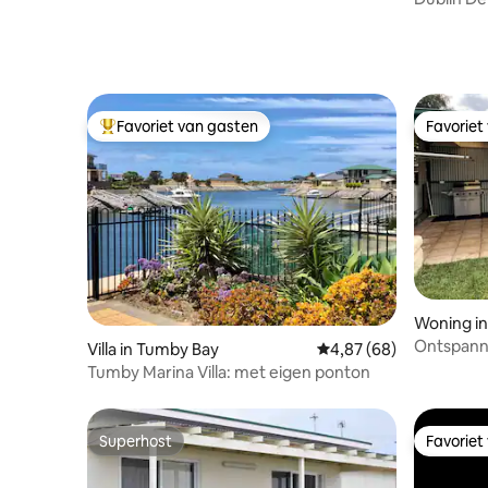
Australia
Favoriet van gasten
Favoriet
Topfavoriet van gasten
Favoriet
Woning in
Ontspanne
Villa in Tumby Bay
Gemiddelde beoordelin
4,87 (68)
Tumby Marina Villa: met eigen ponton
Superhost
Favoriet
Superhost
Favoriet