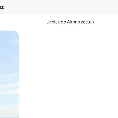
ven
Je plek op Airbnb zetten
en of swipen.