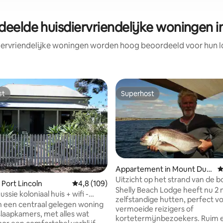
eelde huisdiervriendelijke woningen i
iervriendelijke woningen worden hoog beoordeeld voor hun lo
st
Superhost
st
Superhost
Appartement in Mount Dutt
G
on Bay
Uitzicht op het strand van de b
 Port Lincoln
Gemiddelde beoordeling van 4,8 op 5, 109 r
4,8 (109)
Shelly Beach Lodge heeft nu 2
 van 4,95 op 5, 453 recensies
ussie koloniaal huis + wifi -
zelfstandige hutten, perfect v
ar CBD
 een centraal gelegen woning
vermoeide reizigers of
slaapkamers, met alles wat
kortetermijnbezoekers. Ruim 