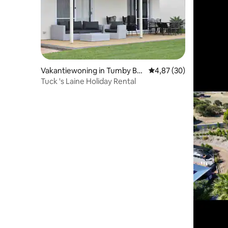
Vakantiewoning in Tumby Ba
Gemiddelde beoordelin
4,87 (30)
y
Tuck 's Laine Holiday Rental