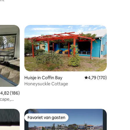
Huisje in Coffin Bay
Gemiddelde beoordelin
4,79 (170)
Honeysuckle Cottage
ecensies
emiddelde beoordeling van 4,82 op 5, 186 recensies
4,82 (186)
scape,
Favoriet van gasten
Favoriet van gasten