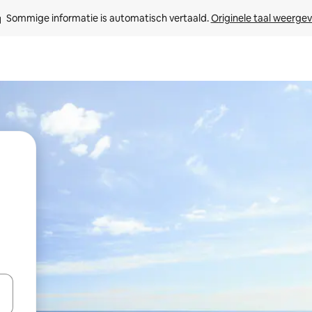
Sommige informatie is automatisch vertaald. 
Originele taal weerge
een keuze met je de pijltjestoetsen omhoog en omlaag, óf door te tikk