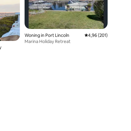
Woning in Port Lincoln
Gemiddelde beoordeling
4,96 (201)
Marina Holiday Retreat
y