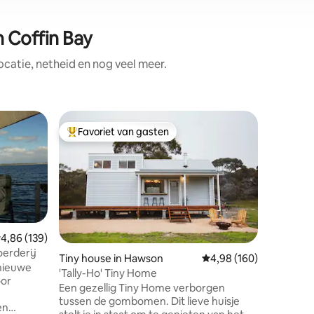
n Coffin Bay
catie, netheid en nog veel meer.
Woning i
Favoriet van gasten
Favorie
Topfavoriet van gasten
Favorie
De PAUZE
De PAUZE
tijdelijk
om te verjongen. E
ontworpe
en avont
palmbom
zandstran
emiddelde beoordeling van 4,86 op 5, 139 recensies
4,86 (139)
om te wa
oerderij
ecensies
Tiny house in Hawson
Gemiddelde beoordeling
4,98 (160)
vissen. S
 nieuwe
'Tally-Ho' Tiny Home
stad Port
oor
Een gezellig Tiny Home verborgen
luchthaven. Kustzicht is het 
tussen de gombomen. Dit lieve huisje
van dit r
en