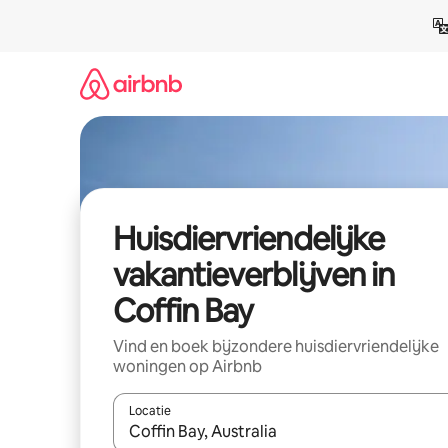
Ga
direct
naar
inhoud
Huisdiervriendelijke
vakantieverblijven in
Coffin Bay
Vind en boek bijzondere huisdiervriendelijke
woningen op Airbnb
Locatie
Wanneer er resultaten beschikbaar zijn, maak je 