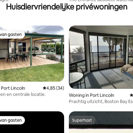
Huisdiervriendelijke privéwoningen
 van gasten
 van gasten
 Port Lincoln
Gemiddelde beoordeling van 4,85 op 5, 34 r
4,85 (34)
n en centrale locatie.
g van 4,87 op 5, 68 recensies
Woning in Port Lincoln
G
Prachtig uitzicht, Boston Bay E
Port Lincoln
 van gasten
Superhost
 van gasten
Superhost