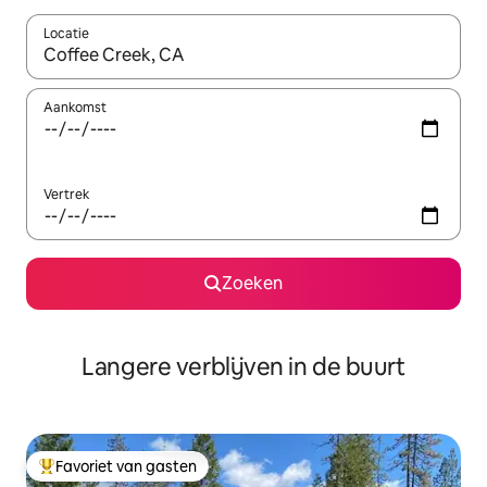
Locatie
Wanneer er resultaten beschikbaar zijn, maak je een keuze met 
Aankomst
Vertrek
Zoeken
Langere verblijven in de buurt
Favoriet van gasten
Topfavoriet van gasten