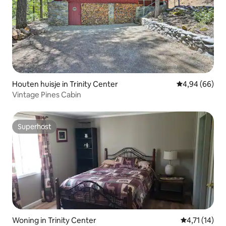
Houten huisje in Trinity Center
Gemiddelde be
4,94 (66)
Vintage Pines Cabin
Superhost
Superhost
Woning in Trinity Center
Gemiddelde b
4,71 (14)