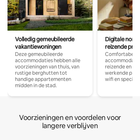
Volledig gemeubileerde
Digitale nom
vakantiewoningen
reizende prof
Deze gemeubileerde
Comfortabele
accommodaties hebben alle
accommodatie
voorzieningen van thuis, van
reizende en op
rustige berghutten tot
werkende profe
handige appartementen
wifi en special
midden in de stad.
Voorzieningen en voordelen voor
langere verblijven