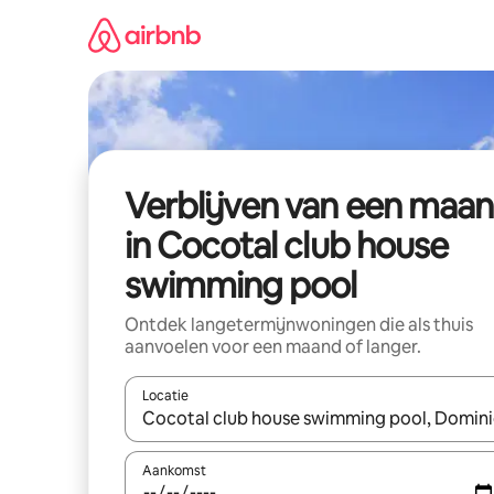
Ga
direct
naar
inhoud
Verblijven van een maa
in Cocotal club house
swimming pool
Ontdek langetermijnwoningen die als thuis
aanvoelen voor een maand of langer.
Locatie
Wanneer er resultaten beschikbaar zijn, maak je 
Aankomst