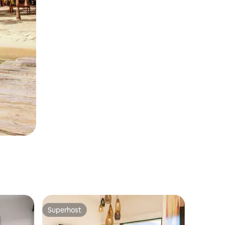
Superhost
Superhost