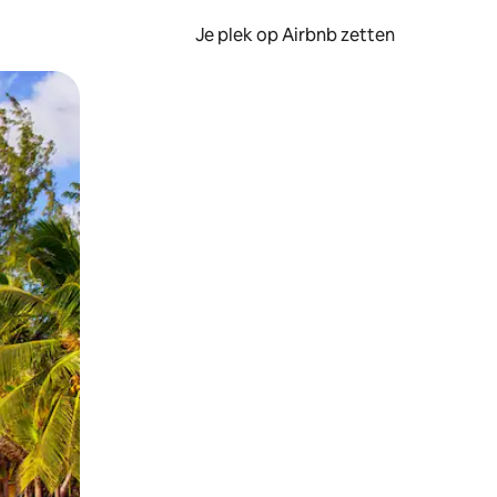
Je plek op Airbnb zetten
en of swipen.