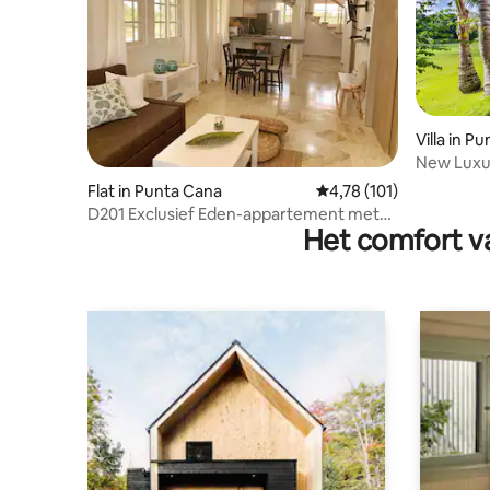
Villa in P
New Luxury
Punta Ca
Flat in Punta Cana
Gemiddelde beoordeling
4,78 (101)
D201 Exclusief Eden-appartement met
Het comfort va
zwembad in Cocotal 2br