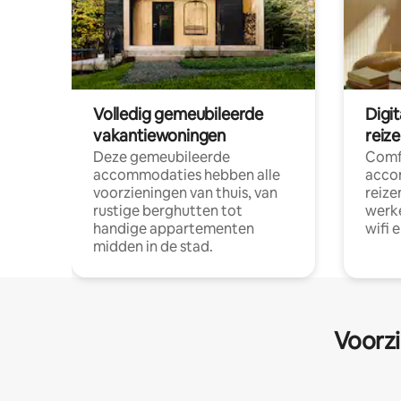
Volledig gemeubileerde
Digi
vakantiewoningen
reiz
Deze gemeubileerde
Comf
accommodaties hebben alle
acco
voorzieningen van thuis, van
reize
rustige berghutten tot
werke
handige appartementen
wifi 
midden in de stad.
Voorzi