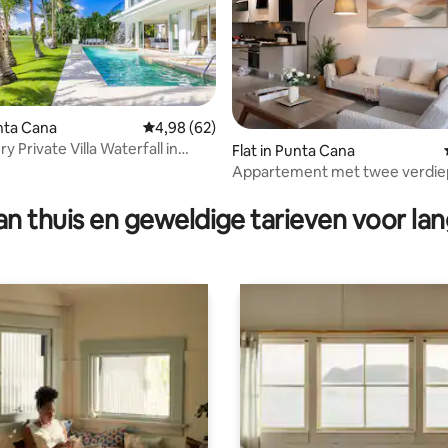
unta Cana
Gemiddelde beoordeling van 4,98 op 5, 62 r
4,98 (62)
 Private Villa Waterfall in
Flat in Punta Cana
na
Appartement met twee verdiep
 van 4,78 op 5, 101 recensies
Cocotal | Zwembad | Dicht bij h
- Golf
n thuis en geweldige tarieven voor lan