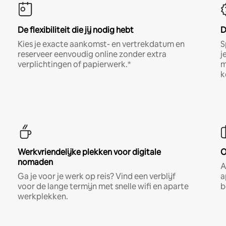
De flexibiliteit die jij nodig hebt
D
Kies je exacte aankomst- en vertrekdatum en
S
reserveer eenvoudig online zonder extra
j
verplichtingen of papierwerk.*
m
k
Werkvriendelijke plekken voor digitale
O
nomaden
A
Ga je voor je werk op reis? Vind een verblijf
a
voor de lange termijn met snelle wifi en aparte
b
werkplekken.