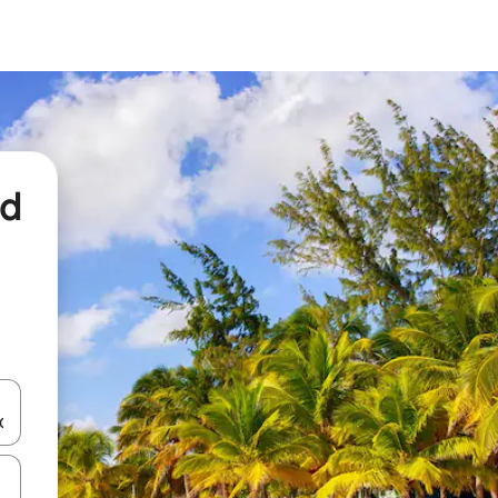
nd
een keuze met je de pijltjestoetsen omhoog en omlaag, óf door te tikk