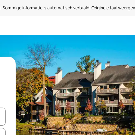
Sommige informatie is automatisch vertaald. 
Originele taal weerge
een keuze met je de pijltjestoetsen omhoog en omlaag, óf door te tikk