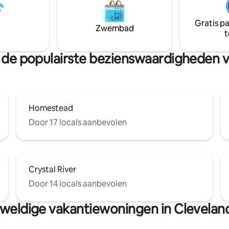
erkant van de straat met een
Scandinavisch design. De Fores
, vuurplaats en picknickplaats.
heeft een slaapkamer op de b
Gratis p
i Leelanau ten beste! 39
grond, een loftslaapkamer op 
Zwembad
t
m Crystal Mt.!
verdieping, een badkamer en 
intieme woon- en keukenruimt
an de populairste bezienswaardigheden
Homestead
Door 17 locals aanbevolen
Crystal River
Door 14 locals aanbevolen
weldige vakantiewoningen in Clevelan