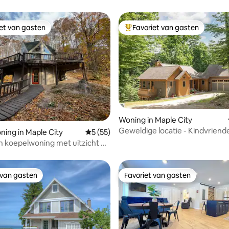
iet van gasten
Favoriet van gasten
iet van gasten
Topfavoriet van gasten
g van 4,95 op 5, 20 recensies
Woning in Maple City
Geweldige locatie - Kindvriende
ing in Maple City
Gemiddelde beoordeling van 5 op 5, 55 r
5 (55)
- SleepingBear - Strand
 koepelwoning met uitzicht op
. Sauna
 van gasten
Favoriet van gasten
 van gasten
Favoriet van gasten