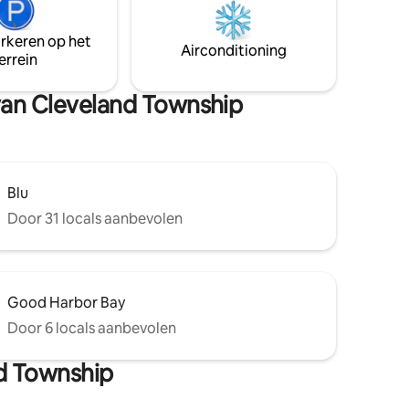
schilderachtige steden te verkennen.
t Cabin
We hopen dat je inspiratie en verjonging
egane
arkeren op het
vindt.
de tweede
Airconditioning
errein
een
e.
 van Cleveland Township
Blu
Door 31 locals aanbevolen
Good Harbor Bay
Door 6 locals aanbevolen
d Township