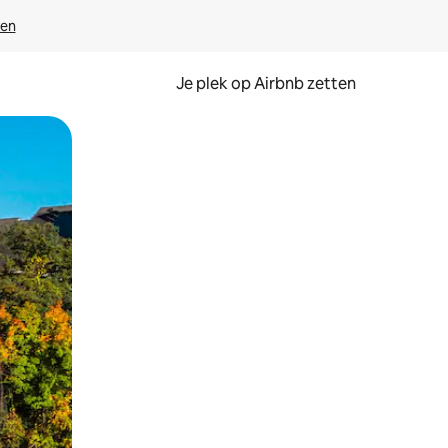
ven
Je plek op Airbnb zetten
en of swipen.