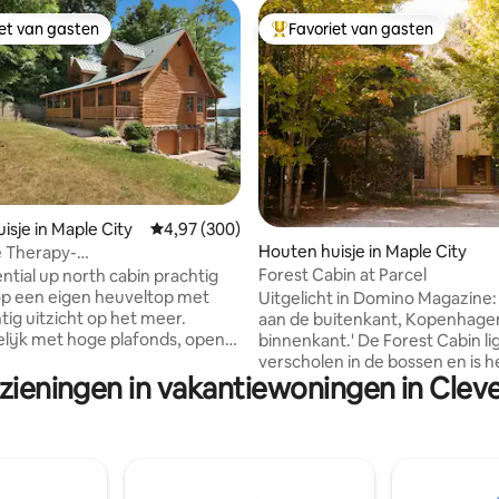
iet van gasten
Favoriet van gasten
iet van gasten
Topfavoriet van gasten
isje in Maple City
Gemiddelde beoordeling van 4,97 op 5, 300 r
4,97 (300)
 van 4,88 op 5, 188 recensies
Houten huisje in Maple City
e Therapy-
ingPong/Private Dock/AC
Forest Cabin at Parcel
ntial up north cabin prachtig
p een eigen heuveltop met
Uitgelicht in Domino Magazine:
tig uitzicht op het meer.
aan de buitenkant, Kopenhage
lijk met hoge plafonds, open
binnenkant.' De Forest Cabin ligt
nd en massief aanrechtbladen.
verscholen in de bossen en is h
rzieningen in vakantiewoningen in Clev
rond master bedroom suite
zusje van de Meadow Cabin. Het
cht op het sprankelende blauwe
kleinste van onze twee hutten
Lake. Voorportaal en
ruimte voor vier personen. Lu
terras aan het meer om te
plafonds en eigenzinnige lijnen
van de natuur en een prachtig
Forest Cabin combineren een g
op het water. Eigen voorgevel
toevluchtsoord met eigentijds