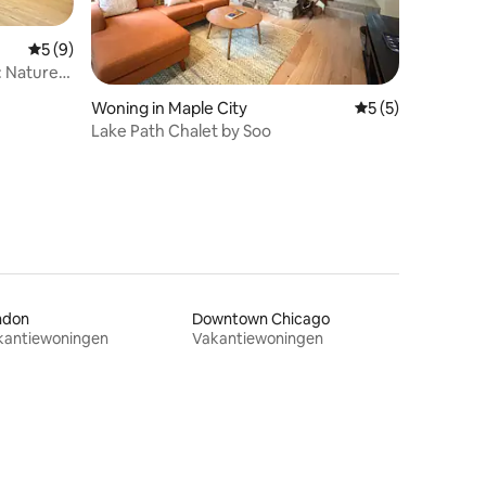
Gemiddelde beoordeling van 5 op 5, 9 recensies
5 (9)
: Nature
ecensies
Woning in Maple City
Gemiddelde beoor
5 (5)
Lake Path Chalet by Soo
ndon
Downtown Chicago
kantiewoningen
Vakantiewoningen