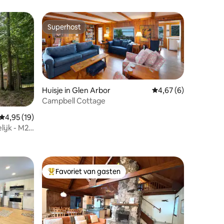
Superhost
Superhost
Huisje in Glen Arbor
Gemiddelde beoordeli
4,67 (6)
Campbell Cottage
Gemiddelde beoordeling van 4,95 op 5, 19 recensies
4,95 (19)
lijk - M22
ecensies
Favoriet van gasten
Topfavoriet van gasten