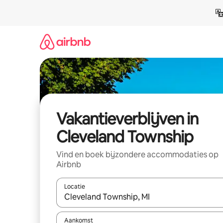
Ga
direct
naar
inhoud
Vakantieverblijven in
Cleveland Township
Vind en boek bijzondere accommodaties op
Airbnb
Locatie
Wanneer er resultaten beschikbaar zijn, maak je 
Aankomst