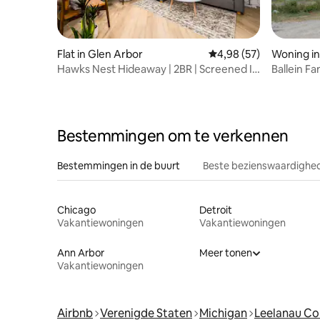
Flat in Glen Arbor
Gemiddelde beoordelin
4,98 (57)
Woning in
Hawks Nest Hideaway | 2BR | Screened In
Ballein Fa
Deck
Glen Arb
Bestemmingen om te verkennen
Bestemmingen in de buurt
Beste bezienswaardighed
Chicago
Detroit
Vakantiewoningen
Vakantiewoningen
Ann Arbor
Meer tonen
Vakantiewoningen
Airbnb
Verenigde Staten
Michigan
Leelanau Co