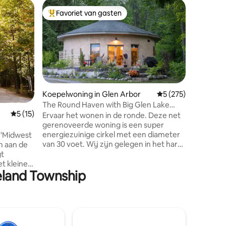
Woning i
Favoriet van gasten
Favorie
Topfavoriet van gasten
Favorie
Romantisc
Frame
Deze rom
Betsie-ri
Mountain
onder de
open haa
zolder met 
lokale ko
Koepelwoning in Glen Arbor
Gemiddelde beoordel
5 (275)
vanaf de 
ecensies
The Round Haven with Big Glen Lake
vuurplaa
Gemiddelde beoordeling van 5 op 5, 15 recensies
5 (15)
Access
Ervaar het wonen in de ronde. Deze net
maar com
gerenoveerde woning is een super
die op zo
energiezuinige cirkel met een diameter
 'Midwest
ontsnappi
van 30 voet. Wij zijn gelegen in het hart
n aan de
Weekendd
van Sleeping Bear National Lakeshore en
Boek vroe
een 300 ft lopen naar een afgelegen
et kleine
eland Township
openbare toegang op Big Glen Lake. Een
 is de
plek om te beleven, te ontspannen en te
, met
herstellen: deze woning is ontworpen
chthoge
voor duurzaamheid en comfort. De
 in de
perfecte uitvalsbasis om het wonder van
ezellig
Sleeping Bear en omliggende