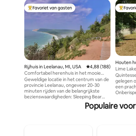
Favoriet van gasten
Favor
Topfavoriet van gasten
Topfavor
Houten hu
Rijhuis in Leelanau, MI, USA
Gemiddelde beoordeling
4,88 (188)
Lime Lak
Comfortabel herenhuis in het mooie
HotTub/P
Quintesse
Leelanau~
Geweldige locatie in het centrum van de
gelegen o
provincie Leelanau, ongeveer 20-30
een prach
minuten rijden van de belangrijkste
Onberispe
bezienswaardigheden: Sleeping Bear
plattegro
Dunes, Traverse City (Cherry Festival en
Populaire voo
Begane g
Film Festival), Leland Fishtown, Sutton 's
met uitzi
Bay, Interlochen,
water van Lime 
wijnhuizen/cideries/brouwerijen/distilleerderijen,
overdekt 
stranden, enz. Gerenoveerd en opnieuw
genieten 
ingericht eerste verdieping maakt het
uitzicht 