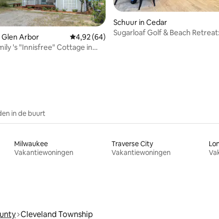
Schuur in Cedar
Sugarloaf Golf & Beach Retreat
g van 4,98 op 5, 57 recensies
 Glen Arbor
Gemiddelde beoordeling van 4,92 op 5, 64 r
4,92 (64)
Edition
mily 's "Innisfree" Cottage in
or
en in de buurt
Milwaukee
Traverse City
Lo
Vakantiewoningen
Vakantiewoningen
Va
unty
Cleveland Township