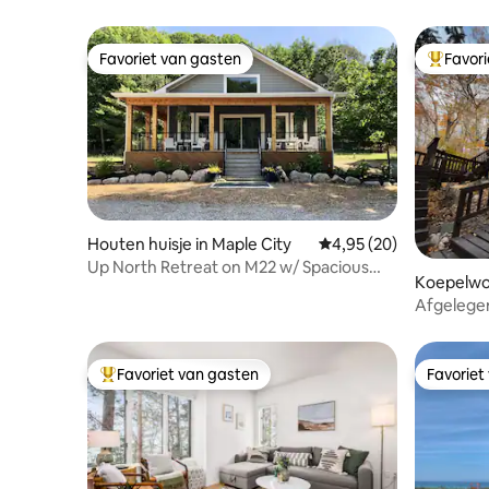
Favoriet van gasten
Favor
Favoriet van gasten
Topfavor
Houten huisje in Maple City
Gemiddelde beoordelin
4,95 (20)
Up North Retreat on M22 w/ Spacious
Koepelwon
Porch
Afgelegen
Glen Lake
Favoriet van gasten
Favoriet
Topfavoriet van gasten
Favoriet