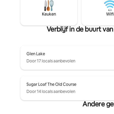
appartement een geweldige plek om te
aan de ov
ontspannen en te ontspannen. Kom en
NIEUW dok
ontdek alles wat het gebied te bieden
Puur, moo
Keuken
Wifi
heeft: zomervakanties, herfstkleur- en
minuten o
wijntochten, wintersporten,
lentebloesems!
Verblijf in de buurt v
Glen Lake
Door 17 locals aanbevolen
Sugar Loaf The Old Course
Door 14 locals aanbevolen
Andere ge