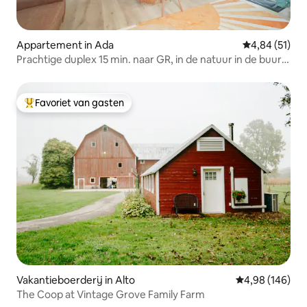
Appartement in Ada
Gemiddelde be
4,84 (51)
Prachtige duplex 15 min. naar GR, in de natuur in de buurt
van Ada
Favoriet van gasten
Topfavoriet van gasten
Vakantieboerderij in Alto
Gemiddelde beo
4,98 (146)
The Coop at Vintage Grove Family Farm