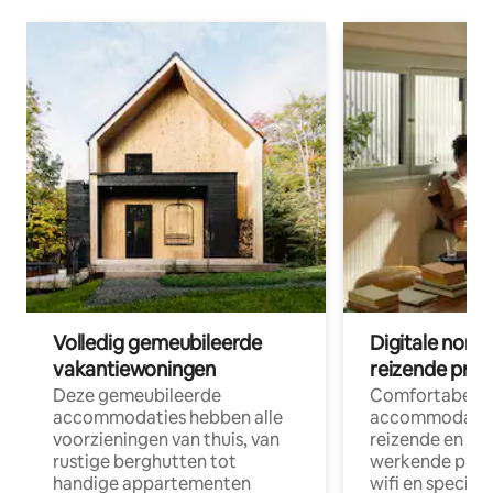
Volledig gemeubileerde
Digitale nom
vakantiewoningen
reizende prof
Deze gemeubileerde
Comfortabele
accommodaties hebben alle
accommodatie
voorzieningen van thuis, van
reizende en op
rustige berghutten tot
werkende profe
handige appartementen
wifi en special