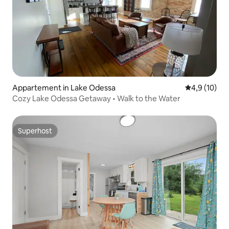
Appartement in Lake Odessa
Gemiddelde b
4,9 (10)
Cozy Lake Odessa Getaway • Walk to the Water
Superhost
Superhost