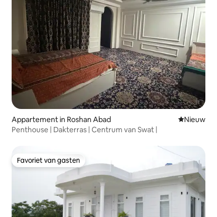
Appartement in Roshan Abad
Nieuwe ac
Nieuw
Penthouse | Dakterras | Centrum van Swat |
Favoriet van gasten
Favoriet van gasten