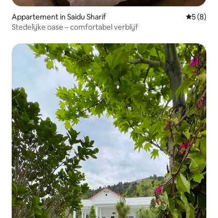
Appartement in Saidu Sharif
Gemiddeld
5 (8)
Stedelijke oase – comfortabel verblijf