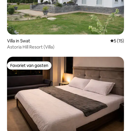
Villa in Swat
Gemiddeld
5 (15)
Astoria Hill Resort (Villa)
Favoriet van gasten
Favoriet van gasten