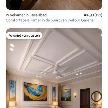
Privékamer in Faisalabad
Gemiddelde beo
4,93 (122)
Comfortabele kamer in de buurt van Lyallpur Galleria
Favoriet van gasten
Favoriet van gasten