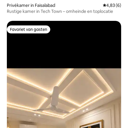
Privékamer in Faisalabad
Gemiddelde b
4,83 (6)
Rustige kamer in Tech Town – omheinde en toplocatie
Favoriet van gasten
Favoriet van gasten