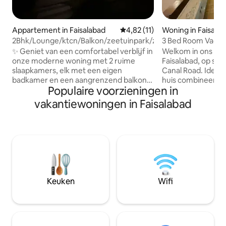
Appartement in Faisalabad
Gemiddelde beoordeling van 4,
4,82 (11)
Woning in Faisala
2Bhk/Lounge/ktcn/Balkon/zeetuinpark/zeesuites
3 Bed Room Vacat
✨ Geniet van een comfortabel verblijf in
Welkom in ons rusti
onze moderne woning met 2 ruime
Faisalabad, op sle
slaapkamers, elk met een eigen
Canal Road. Ideaal
badkamer en een aangrenzend balkon
huis combineert d
Populaire voorzieningen in
met een prachtig uitzicht op het park.
stad met de sereni
Kook met gemak in de uitgeruste
toevluchtsoord. Drie slaapkamers:Elke
vakantiewoningen in Faisalabad
keuken met kookplaat, ontspan in de
slaapkamer is een 
gezellige lounge of concentreer je in de
toevluchtsoord, w
speciale studieruimte. Volledig voorzien
goede nachtrust. 
van airconditioning, inclusief keuken.
lounge met dubbe
Gasten kunnen buiten dineren,
voor ontspanning 
genieten van de frisse lucht en
Luxe badkamers! Eet- en tekenkamer:
profiteren van veilig parkeren. Perfect
een elegante ruim
voor gezinnen, koppels of
bijeenkomsten Vol
Keuken
Wifi
zakenreizigers die op zoek zijn naar
keuken: catering vo
comfort, privacy en gemak.
behoeften.