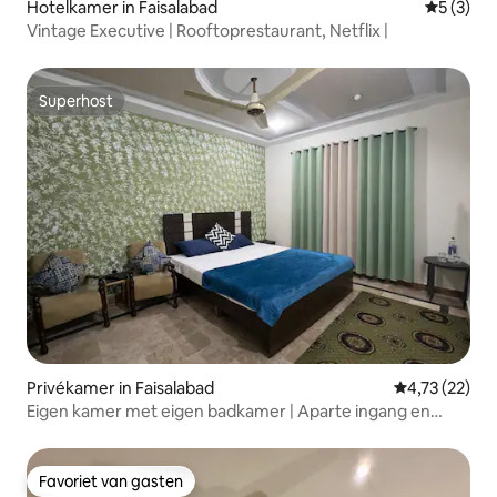
Hotelkamer in Faisalabad
Gemiddeld
5 (3)
Vintage Executive | Rooftoprestaurant, Netflix |
Superhost
Superhost
Privékamer in Faisalabad
Gemiddelde be
4,73 (22)
Eigen kamer met eigen badkamer | Aparte ingang en
parkeergelegenheid
Favoriet van gasten
Favoriet van gasten