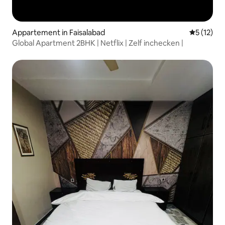
Appartement in Faisalabad
Gemiddeld
5 (12)
Global Apartment 2BHK | Netflix | Zelf inchecken |