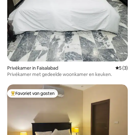
Privékamer in Faisalabad
Gemiddeld
5 (3)
Privékamer met gedeelde woonkamer en keuken.
Favoriet van gasten
Topfavoriet van gasten