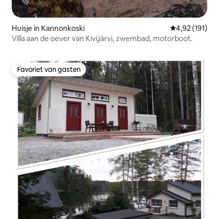
Huisje in Kannonkoski
Gemiddelde beo
4,92 (191)
Villa aan de oever van Kivijärvi, zwembad, motorboot.
Favoriet van gasten
Favoriet van gasten