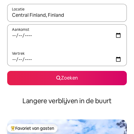
Locatie
Wanneer er resultaten beschikbaar zijn, maak je een keuze met 
Aankomst
Vertrek
Zoeken
Langere verblijven in de buurt
Favoriet van gasten
Topfavoriet van gasten