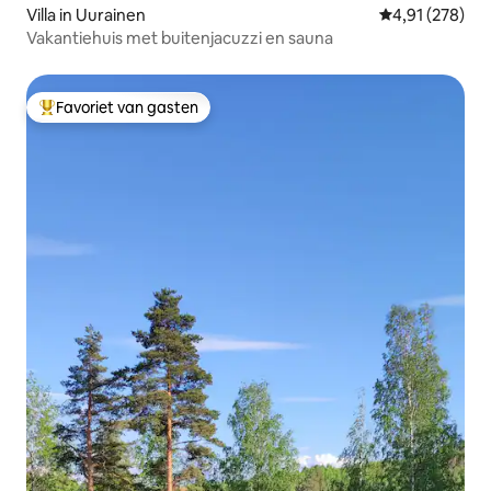
Villa in Uurainen
Gemiddelde beo
4,91 (278)
Vakantiehuis met buitenjacuzzi en sauna
Favoriet van gasten
Topfavoriet van gasten