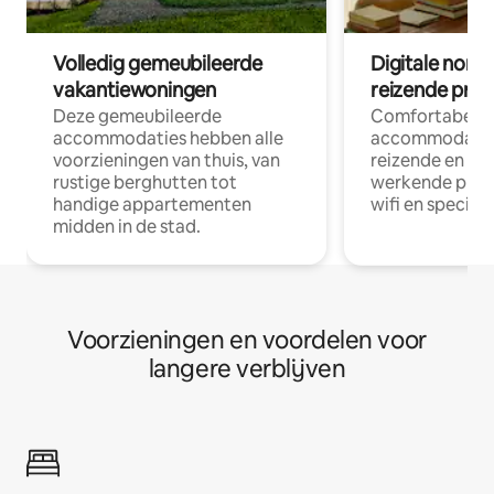
Volledig gemeubileerde
Digitale nom
vakantiewoningen
reizende prof
Deze gemeubileerde
Comfortabele
accommodaties hebben alle
accommodatie
voorzieningen van thuis, van
reizende en op
rustige berghutten tot
werkende profe
handige appartementen
wifi en special
midden in de stad.
Voorzieningen en voordelen voor
langere verblijven