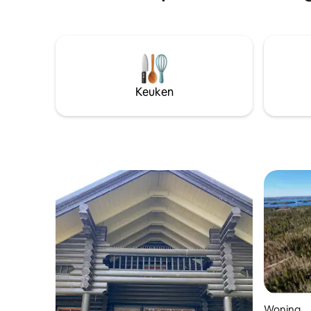
bubbelbad in de buitenlucht biedt. Het
verfrissen
grote terras heeft een zomerkeuken.
permanen
Vanaf de aanlegsteiger kun je een duik
buitenbubbelbad. H
nemen in het water en in de winter is er
slaapkame
een ijsgat aan het einde van de
accommoda
aanlegsteiger voor de meer
extra die
avontuurlijke zwemmers. De plek is het
100eur/r
Keuken
beste voor koppels, vrienden of
18eur/pe
gezinnen met kinderen (1-2 kinderen).
45eur/uu
De Beach Villa is gelegen aan het strand
in de buurt van het hoofdhuis, maar in
zijn eigen rust.
Woning