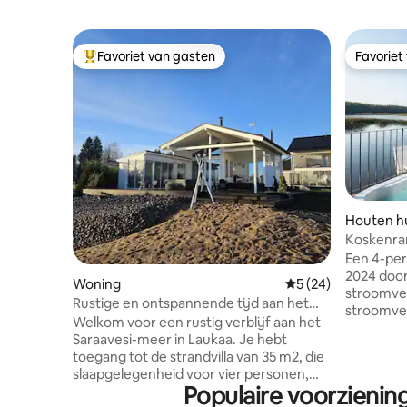
Favoriet van gasten
Favoriet
Topfavoriet van gasten
Favoriet
Houten hu
Koskenra
Een 4-per
2024 door
Woning
Gemiddelde beoorde
5 (24)
stroomversnell
Rustige en ontspannende tijd aan het
stroomver
meer
Welkom voor een rustig verblijf aan het
ontspann
Saraavesi-meer in Laukaa. Je hebt
Helmi. Het huisje is geweldig om te
toegang tot de strandvilla van 35 m2, die
ontspannen
slaapgelegenheid voor vier personen,
In de grot
Populaire voorzieni
een traditionele Finse houtsauna en een
het stro