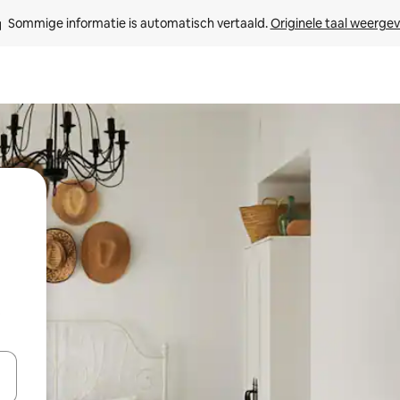
Sommige informatie is automatisch vertaald. 
Originele taal weerge
t
een keuze met je de pijltjestoetsen omhoog en omlaag, óf door te tikk