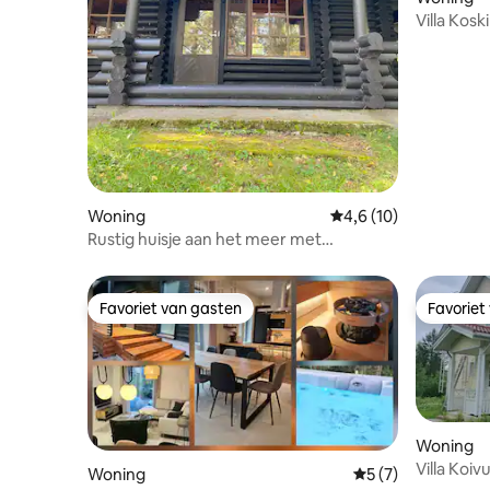
Villa Koski
Woning
Gemiddelde beoordeli
4,6 (10)
Rustig huisje aan het meer met
bubbelbad
Favoriet van gasten
Favoriet
Favoriet van gasten
Favoriet
Woning
Villa Koiv
Woning
Gemiddelde beoord
5 (7)
uitzicht 