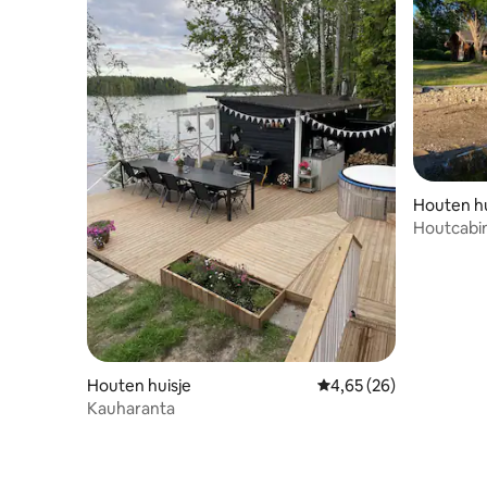
Houten hu
Houtcabin
Houten huisje
Gemiddelde beoordelin
4,65 (26)
Kauharanta