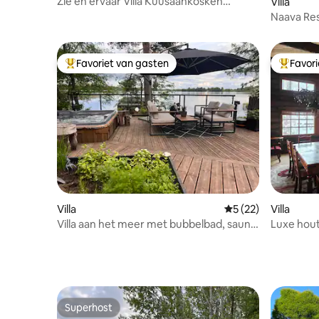
Zie en ervaar Villa Kuusaankosken
Villa
Voimala
Naava Res
bubbelba
Favoriet van gasten
Favor
Topfavoriet van gasten
Topfavor
Villa
Gemiddelde beoorde
5 (22)
Villa
Villa aan het meer met bubbelbad, sauna
Luxe hou
en loungeruimte
Villa Lilja
Superhost
Superhost