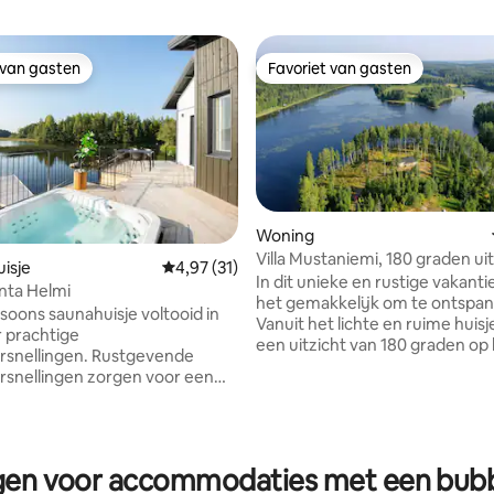
 van gasten
Favoriet van gasten
 van gasten
Favoriet van gasten
Woning
Villa Mustaniemi, 180 graden ui
isje
Gemiddelde beoordeling van 4,97 op 5, 31 r
4,97 (31)
het meer
In dit unieke en rustige vakanti
nta Helmi
het gemakkelijk om te ontspa
soons saunahuisje voltooid in
Vanuit het lichte en ruime huisj
 prachtige
een uitzicht van 180 graden op
ling van 5 op 5, 24 recensies
ingen. Rustgevende
waar je een paar otters op het
snellingen zorgen voor een
zien dartelen. Je kunt ook een
en bezoek aan Koskenranta
beverfamilie zien die in de buurt
Vanuit het aparte saunagebouw
, te vissen of zelfs te varen.
ook een prachtig uitzicht op he
e sauna van het huisje kun je
Voor het gebruik van het bubb
ngen voor accommodaties met een bubb
mende water bewonderen,
buiten geldt een aparte toesla