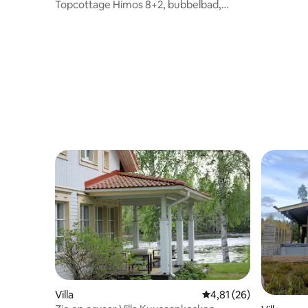
Topcottage Himos 8+2, bubbelbad,
autoladen
Villa
Gemiddelde beoordelin
4,81 (26)