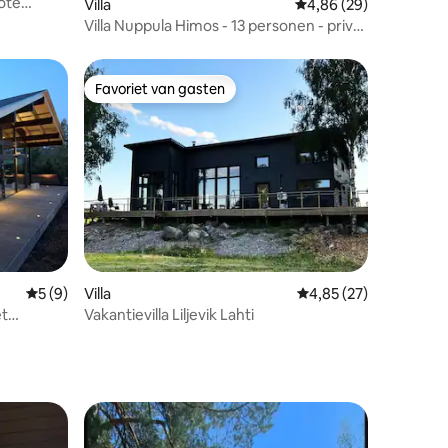
rote
ecensies
Villa
Gemiddelde beoordelin
4,86 (29)
Villa Nuppula Himos - 13 personen - privé
rote
zandstrand
Favoriet van gasten
Favoriet van gasten
ecensies
Gemiddelde beoordeling van 5 op 5, 9 recensies
5 (9)
Villa
Gemiddelde beoordelin
4,85 (27)
et
Vakantievilla Liljevik Lahti