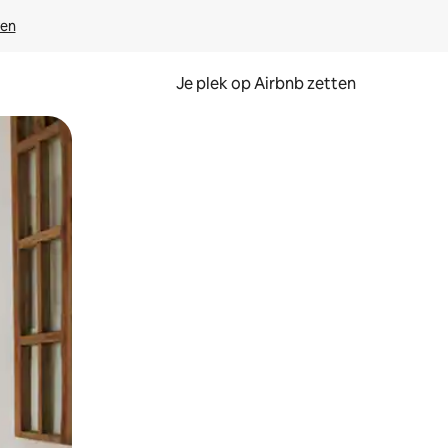
ven
Je plek op Airbnb zetten
en of swipen.