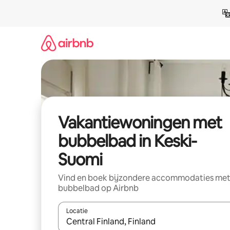
Ga
direct
naar
inhoud
Vakantiewoningen met
bubbelbad in Keski-
Suomi
Vind en boek bijzondere accommodaties me
bubbelbad op Airbnb
Locatie
Wanneer er resultaten beschikbaar zijn, maak je 