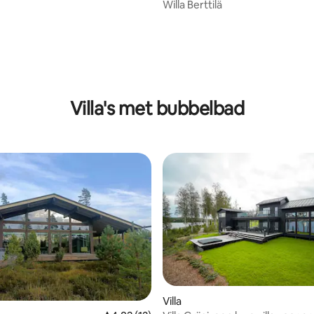
Willa Berttilä
Villa's met bubbelbad
g van 4,81 op 5, 26 recensies
Villa