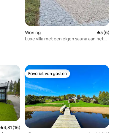
Woning
Gemiddelde beoord
5 (6)
Luxe villa met een eigen sauna aan het
meer
Favoriet van gasten
Favoriet van gasten
Gemiddelde beoordeling van 4,81 op 5, 16 recensies
4,81 (16)