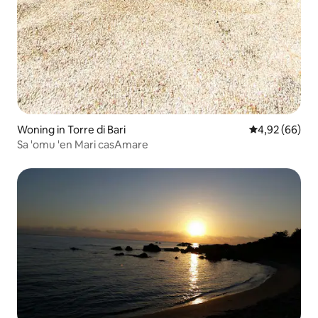
Woning in Torre di Bari
Gemiddelde be
4,92 (66)
Sa 'omu 'en Mari casAmare