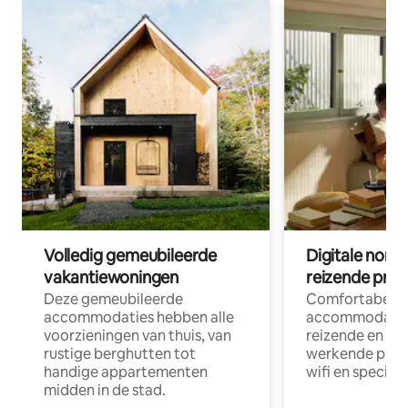
Volledig gemeubileerde
Digitale nom
vakantiewoningen
reizende prof
Deze gemeubileerde
Comfortabele
accommodaties hebben alle
accommodatie
voorzieningen van thuis, van
reizende en op
rustige berghutten tot
werkende profe
handige appartementen
wifi en special
midden in de stad.