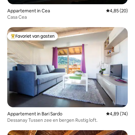
Appartement in Cea
Gemiddelde be
4,85 (20)
Casa Cea
Favoriet van gasten
Topfavoriet van gasten
Appartement in Bari Sardo
Gemiddelde be
4,89 (74)
Dessanay Tussen zee en bergen Rustig loft.