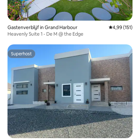
Gastenverblijf in Grand Harbour
Gemiddelde beo
4,99 (151)
Heavenly Suite 1 - De M @ the Edge
Superhost
Superhost