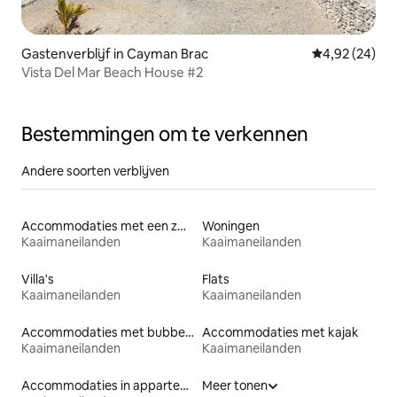
Gastenverblijf in Cayman Brac
Gemiddelde be
4,92 (24)
Vista Del Mar Beach House #2
Bestemmingen om te verkennen
Andere soorten verblijven
Accommodaties met een zwembad
Woningen
Kaaimaneilanden
Kaaimaneilanden
Villa's
Flats
Kaaimaneilanden
Kaaimaneilanden
Accommodaties met bubbelbad
Accommodaties met kajak
Kaaimaneilanden
Kaaimaneilanden
Accommodaties in appartementen met diensten
Meer tonen