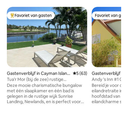
Favoriet van gasten
Favoriet van gas
Topfavoriet van gasten
Favoriet van gas
Gastenverblijf in Cayman Island
Gemiddelde beoordeling van
5 (63)
Gastenverblijf in
s
Tua'r Mor (bij de zee) rustige
Andy 's Inn #1 O
ontsnapping aan het water.
Deze mooie charismatische bungalow
Bereid je voor op 
met één slaapkamer en één bad is
eilandretraite in d
gelegen in de rustige wijk Sunrise
hoofdstad van Bo
Landing, Newlands, en is perfect voor
eilandcharme sa
stellen of kleine gezinnen. Tua'r Mor
gastvrijheid. Andy 
biedt alles wat je nodig hebt om je thuis
lokaal eigendom e
te voelen, met een open kitchenette en
pension, compleet
een eet-/woonkamer. De unit heeft alles
van thuis. Geweldi