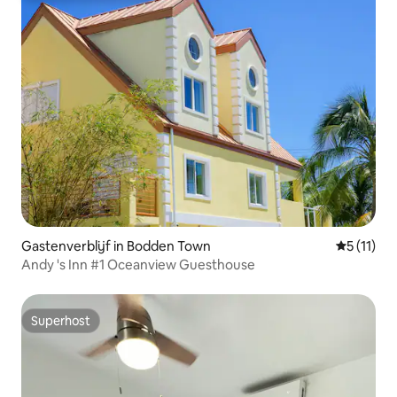
Gastenverblijf in Bodden Town
Gemiddeld
5 (11)
Andy 's Inn #1 Oceanview Guesthouse
Superhost
Superhost