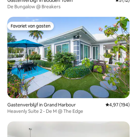
Gastenverblijf in Bodden Town
Gemiddeld
5 (12)
De Bungalow @ Breakers
Favoriet van gasten
Favoriet van gasten
Gastenverblijf in Grand Harbour
Gemiddelde beo
4,97 (194)
Heavenly Suite 2 - De M @ The Edge