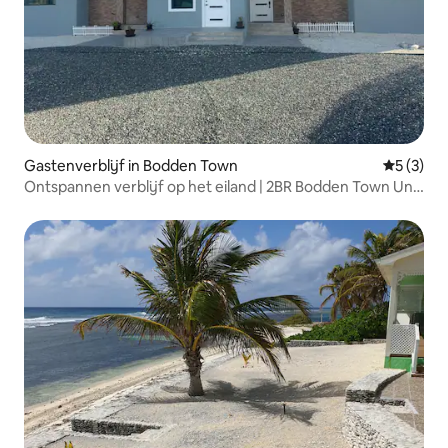
Gastenverblijf in Bodden Town
Gemiddeld
5 (3)
Ontspannen verblijf op het eiland | 2BR Bodden Town Unit
1