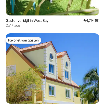
Gastenverblijf in West Bay
Gemiddelde be
4,79 (19)
Da' Place
Favoriet van gasten
Favoriet van gasten