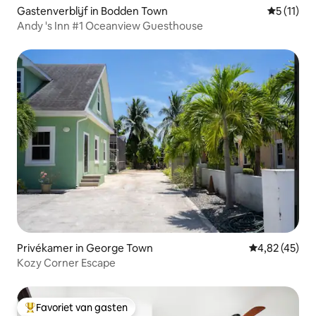
Gastenverblijf in Bodden Town
Gemiddeld
5 (11)
Andy 's Inn #1 Oceanview Guesthouse
Privékamer in George Town
Gemiddelde be
4,82 (45)
Kozy Corner Escape
Favoriet van gasten
Topfavoriet van gasten