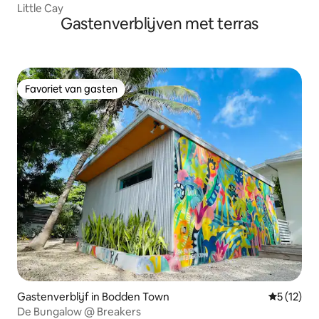
Little Cay
Gastenverblijven met terras
Favoriet van gasten
Favoriet van gasten
Gastenverblijf in Bodden Town
Gemiddeld
5 (12)
De Bungalow @ Breakers