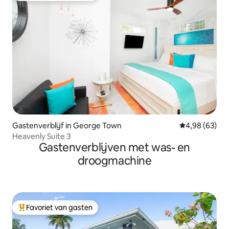
Gastenverblijf in George Town
Gemiddelde be
4,98 (63)
Heavenly Suite 3
Gastenverblijven met was- en
droogmachine
Favoriet van gasten
Topfavoriet van gasten