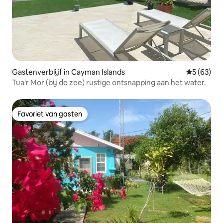
Gastenverblijf in Cayman Islands
Gemiddelde
5 (63)
Tua'r Mor (bij de zee) rustige ontsnapping aan het water.
Favoriet van gasten
Favoriet van gasten