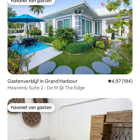
Favoriet van gasten
Favoriet van gasten
Gastenverblijf in Grand Harbour
Gemiddelde beo
4,97 (194)
Heavenly Suite 2 - De M @ The Edge
Favoriet van gasten
Favoriet van gasten