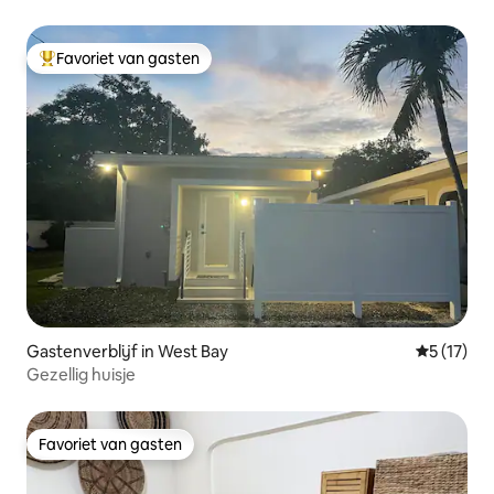
Favoriet van gasten
Topfavoriet van gasten
Gastenverblijf in West Bay
Gemiddeld
5 (17)
Gezellig huisje
Favoriet van gasten
Favoriet van gasten