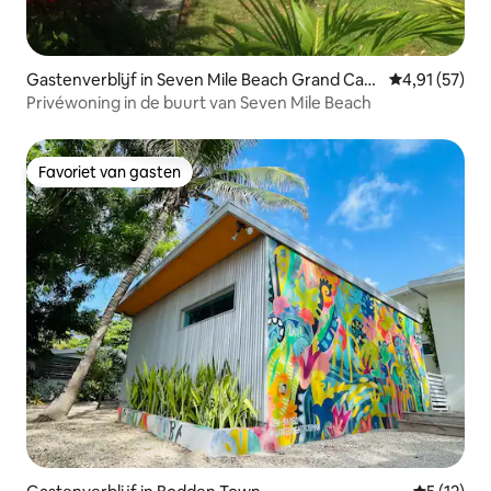
Gastenverblijf in Seven Mile Beach Grand Cay
Gemiddelde be
4,91 (57)
man
Privéwoning in de buurt van Seven Mile Beach
Favoriet van gasten
Favoriet van gasten