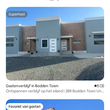
eiland
Superhost
Superhost
Gastenverblijf in Bodden Town
Gemiddeld
5 (3)
Ontspannen verblijf op het eiland | 2BR Bodden Town Unit
1
Favoriet van gasten
Favoriet van gasten