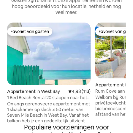
Gasten zijn unaniem: deze appartementen worden
hoog beoordeeld voor hun locatie, netheid en nog
veel meer.
Favoriet van gasten
Favoriet van gas
Favoriet van gasten
Favoriet van gas
Appartement in C
Rum Cove aan de 
Appartement in West Bay
Gemiddelde beoordeling van 4,9
4,93 (113)
met uitzicht op d
Welkom bij Rum Co
1 Bed Beach Rental 20 stappen naar het
privétoevluchtsoo
strand!
Onlangs gerenoveerd appartement met
bioluminescente b
1 slaapkamer op slechts 50 meter van
afstand van het 
Seven Mile Beach in West Bay. Vanaf het
Point. Deze lichte en luchtige retraite
balkon heb je een gedeeltelijk uitzicht
met één slaapkame
Populaire voorzieningen voor
op het strand. Dit appartement heeft
een charmante tri
alles wat je nodig hebt voor een