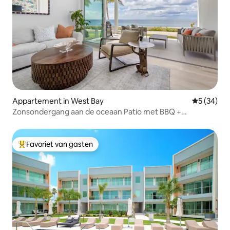
Appartement in West Bay
Gemiddelde
5 (34)
Zonsondergang aan de oceaan Patio met BBQ +
zwembad, fitnessruimte en spa
Favoriet van gasten
Topfavoriet van gasten