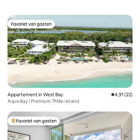
Favoriet van gasten
Favoriet van gasten
Appartement in West Bay
Gemiddelde be
4,91 (22)
Aqua Bay | Premium 7Mile-strand
Favoriet van gasten
Topfavoriet van gasten