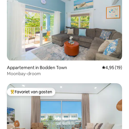
Appartement in Bodden Town
Gemiddelde be
4,95 (19)
Moonbay-droom
Favoriet van gasten
Topfavoriet van gasten