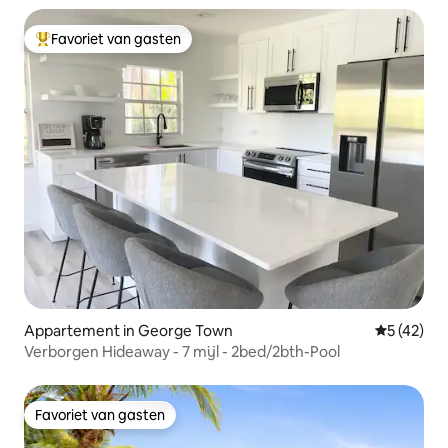
Favoriet van gasten
Topfavoriet van gasten
Appartement in George Town
Gemiddelde
5 (42)
Verborgen Hideaway - 7 mijl - 2bed/2bth-Pool
Favoriet van gasten
Favoriet van gasten