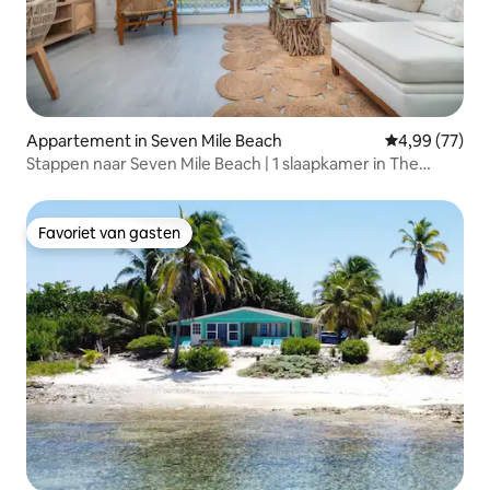
Appartement in Seven Mile Beach
Gemiddelde be
4,99 (77)
Stappen naar Seven Mile Beach | 1 slaapkamer in The
Grove
Favoriet van gasten
Favoriet van gasten