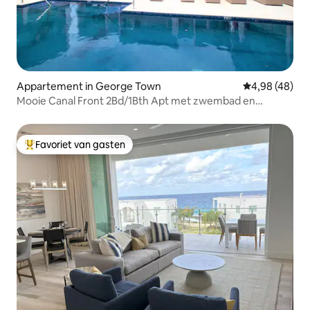
Appartement in George Town
Gemiddelde be
4,98 (48)
Mooie Canal Front 2Bd/1Bth Apt met zwembad en
fitnessruimte
Favoriet van gasten
Topfavoriet van gasten