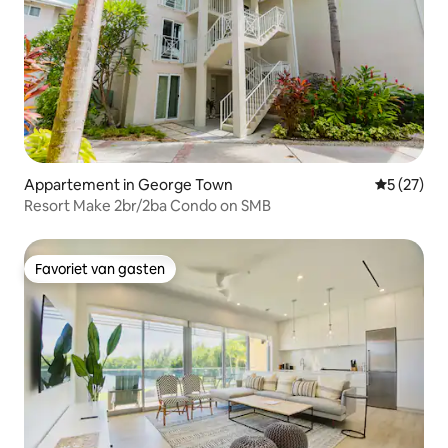
Appartement in George Town
Gemiddelde
5 (27)
Resort Make 2br/2ba Condo on SMB
Favoriet van gasten
Favoriet van gasten