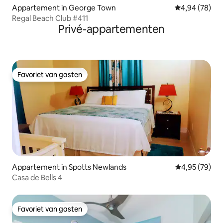
Appartement in George Town
Gemiddelde be
4,94 (78)
Regal Beach Club #411
Privé-appartementen
Favoriet van gasten
Favoriet van gasten
Appartement in Spotts Newlands
Gemiddelde be
4,95 (79)
Casa de Bells 4
Favoriet van gasten
Favoriet van gasten