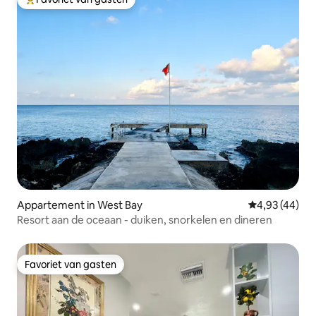
Topfavoriet van gasten
Appartement in West Bay
Gemiddelde be
4,93 (44)
Resort aan de oceaan - duiken, snorkelen en dineren
Favoriet van gasten
Favoriet van gasten