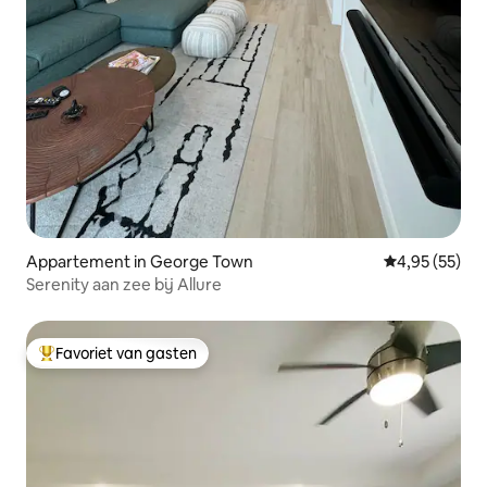
Appartement in George Town
Gemiddelde be
4,95 (55)
Serenity aan zee bij Allure
Favoriet van gasten
Topfavoriet van gasten