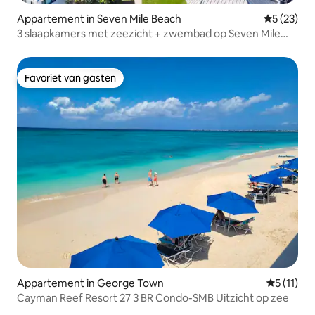
Appartement in Seven Mile Beach
Gemiddelde
5 (23)
3 slaapkamers met zeezicht + zwembad op Seven Mile
Beach
Favoriet van gasten
Favoriet van gasten
Appartement in George Town
Gemiddeld
5 (11)
Cayman Reef Resort 27 3 BR Condo-SMB Uitzicht op zee