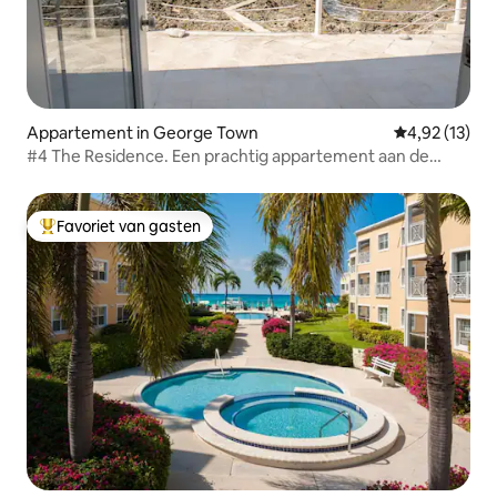
Appartement in George Town
Gemiddelde be
4,92 (13)
#4 The Residence. Een prachtig appartement aan de
oceaan.
Favoriet van gasten
Topfavoriet van gasten