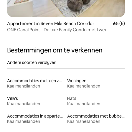
Appartement in Seven Mile Beach Corridor
Gemiddeld
5 (6)
ONE Canal Point - Deluxe Family Condo met twee
slaapkamers
Bestemmingen om te verkennen
Andere soorten verblijven
Accommodaties met een zwembad
Woningen
Kaaimaneilanden
Kaaimaneilanden
Villa's
Flats
Kaaimaneilanden
Kaaimaneilanden
Accommodaties in appartementen met diensten
Accommodaties met bubbelbad
Kaaimaneilanden
Kaaimaneilanden