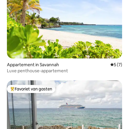
Appartement in Savannah
Gemiddeld
5 (7)
Luxe penthouse-appartement
Favoriet van gasten
Topfavoriet van gasten