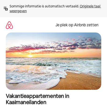
Ga
Sommige informatie is automatisch vertaald. 
Originele taal 
direct
weergeven
naar
inhoud
Je plek op Airbnb zetten
Vakantieappartementen in
Kaaimaneilanden