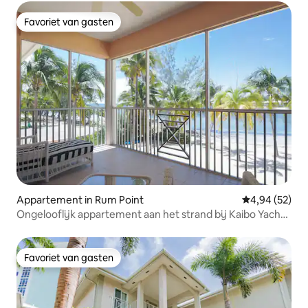
Favoriet van gasten
Favoriet van gasten
Appartement in Rum Point
Gemiddelde be
4,94 (52)
Ongelooflijk appartement aan het strand bij Kaibo Yacht
Club
Favoriet van gasten
Favoriet van gasten