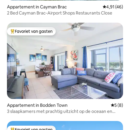
Appartement in Cayman Brac
Gemiddelde be
4,91 (46)
2 Bed Cayman Brac-Airport Shops Restaurants Close
Favoriet van gasten
Topfavoriet van gasten
Appartement in Bodden Town
Gemiddeld
5 (8)
3 slaapkamers met prachtig uitzicht op de oceaan en
toegang tot het strand
Favoriet van gasten