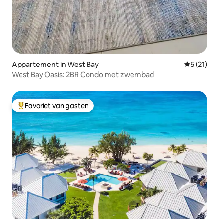
Appartement in West Bay
Gemiddeld
5 (21)
West Bay Oasis: 2BR Condo met zwembad
Favoriet van gasten
Topfavoriet van gasten