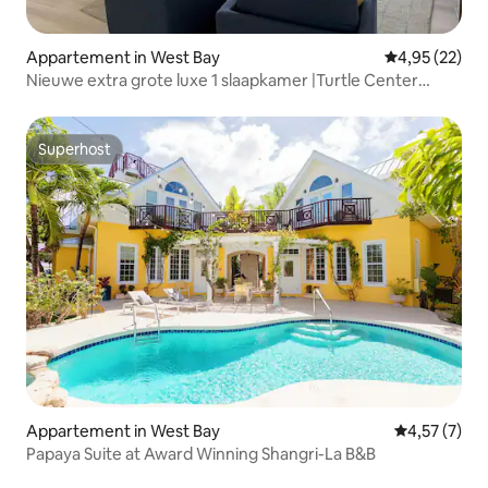
Appartement in West Bay
Gemiddelde be
4,95 (22)
Nieuwe extra grote luxe 1 slaapkamer |Turtle Center
|Macabuca
Superhost
Superhost
Appartement in West Bay
Gemiddelde b
4,57 (7)
Papaya Suite at Award Winning Shangri-La B&B