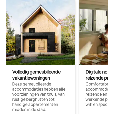
Volledig gemeubileerde
Digitale nom
vakantiewoningen
reizende prof
Deze gemeubileerde
Comfortabele
accommodaties hebben alle
accommodatie
voorzieningen van thuis, van
reizende en op
rustige berghutten tot
werkende profe
handige appartementen
wifi en special
midden in de stad.