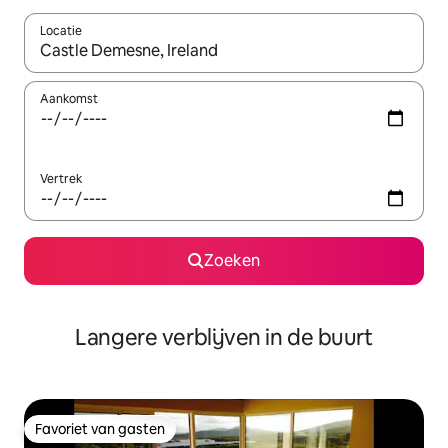
Locatie
Wanneer er resultaten beschikbaar zijn, maak je een keuze met 
Aankomst
Vertrek
Zoeken
Langere verblijven in de buurt
Favoriet van gasten
Favoriet van gasten