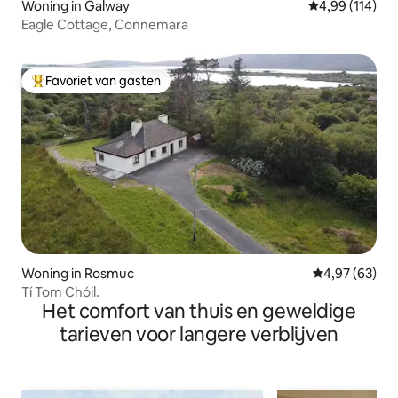
Woning in Galway
Gemiddelde beo
4,99 (114)
Eagle Cottage, Connemara
Favoriet van gasten
Topfavoriet van gasten
Woning in Rosmuc
Gemiddelde be
4,97 (63)
Tí Tom Chóil.
Het comfort van thuis en geweldige
tarieven voor langere verblijven