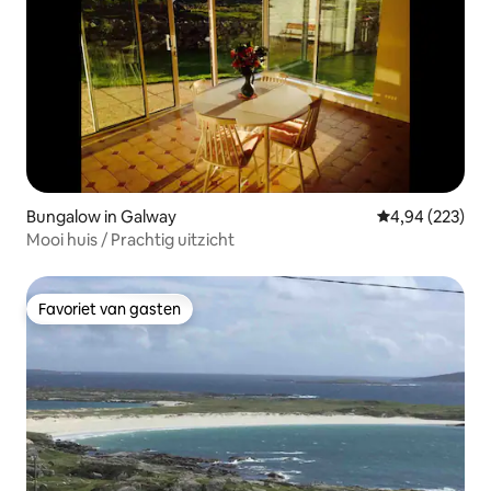
Bungalow in Galway
Gemiddelde beo
4,94 (223)
Mooi huis / Prachtig uitzicht
Favoriet van gasten
Favoriet van gasten