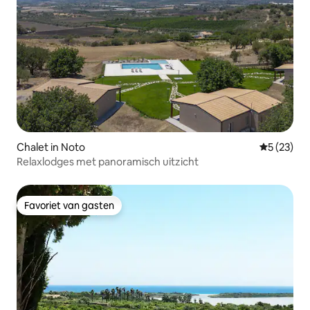
Chalet in Noto
Gemiddelde
5 (23)
Relaxlodges met panoramisch uitzicht
Favoriet van gasten
Favoriet van gasten