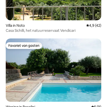
Villa in Noto
Gemiddelde b
4,9 (42)
Casa Sichilli, het natuurreservaat Vendicari
Favoriet van gasten
Favoriet van gasten
Woning in Rosolini
Gemiddeld
5 (9)