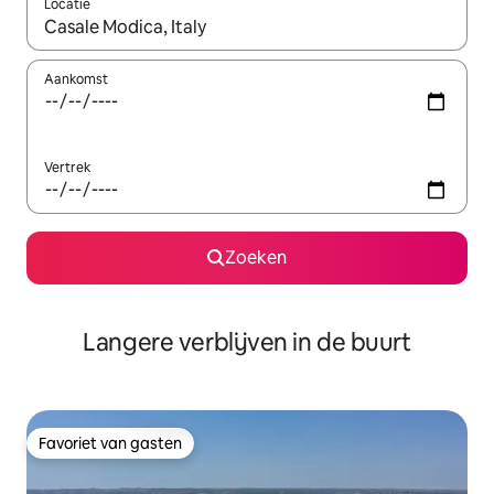
Locatie
Wanneer er resultaten beschikbaar zijn, maak je een keuze met 
Aankomst
Vertrek
Zoeken
Langere verblijven in de buurt
Favoriet van gasten
Favoriet van gasten