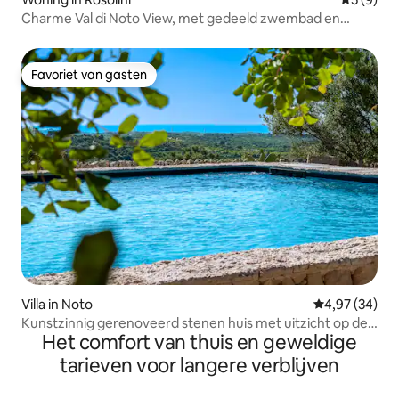
Charme Val di Noto View, met gedeeld zwembad en
parkeerplaats
Favoriet van gasten
Favoriet van gasten
Villa in Noto
Gemiddelde be
4,97 (34)
Kunstzinnig gerenoveerd stenen huis met uitzicht op de
Het comfort van thuis en geweldige
stad Noto
tarieven voor langere verblijven