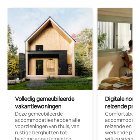
Volledig gemeubileerde
Digitale nom
vakantiewoningen
reizende prof
Deze gemeubileerde
Comfortabele
accommodaties hebben alle
accommodatie
voorzieningen van thuis, van
reizende en op
rustige berghutten tot
werkende profe
handige appartementen
wifi en special