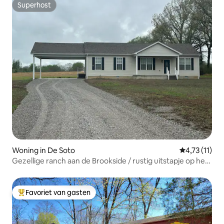
Superhost
Superhost
Woning in De Soto
Gemiddelde b
4,73 (11)
Gezellige ranch aan de Brookside / rustig uitstapje op het
platteland
Favoriet van gasten
Topfavoriet van gasten