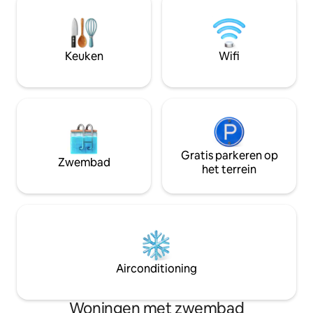
beloopbaar naar alle bedrijven in het
zowel karakter als
centrum, Memorial Hospital of
wijnmakerijen, wa
Carbondale (0,4 mijl), restaurants, pubs,
varen , dineren en
Amtrak station (0,5 mijl) en SIU
Keuken
Wifi
(ongeveer 1,2 mijl). Officieel Toegestaan
Airbnb VRU 23-03
Gratis parkeren op
Zwembad
het terrein
Airconditioning
Woningen met zwembad