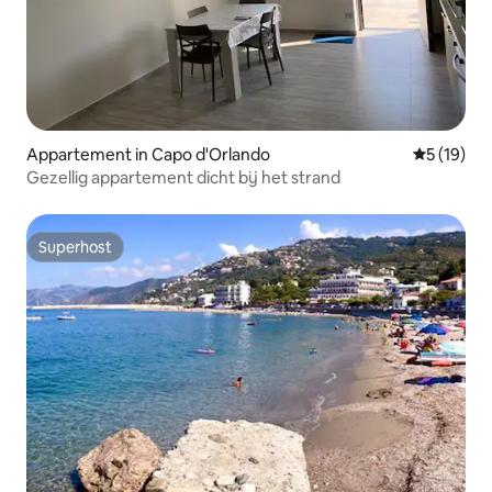
Appartement in Capo d'Orlando
Gemiddelde
5 (19)
Gezellig appartement dicht bij het strand
Superhost
Superhost