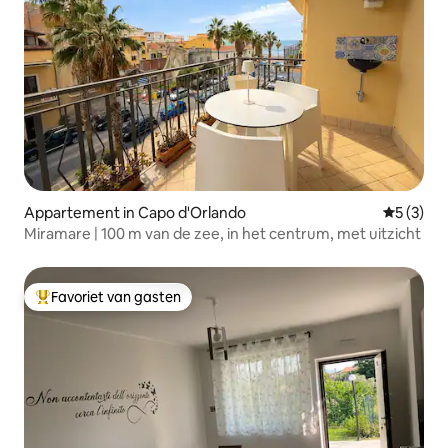
Appartement in Capo d'Orlando
Gemiddeld
5 (3)
Miramare | 100 m van de zee, in het centrum, met uitzicht
Favoriet van gasten
Topfavoriet van gasten